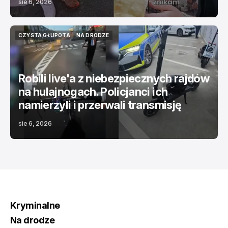
sie 6, 2026
CZYSTA GŁUPOTA
NA DRODZE
CZYSTA GŁUPOTA
NA DRODZE
Robili live'a z niebezpiecznych rajdów
na hulajnogach. Policjanci ich
namierzyli i przerwali transmisję
sie 6, 2026
Kryminalne
Na drodze