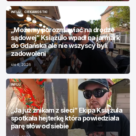
INFLU
CIEKAWOSTKI
INFLU
CIEKAWOSTKI
„Możemy porozmawiać na drodze
sądowej” Książulo wpadł na jarmark
do Gdańska ale nie wszyscy byli
zadowoleni
sie 6, 2026
INFLU
INFLU
„Ja już znikam z sieci” Ekipa Książula
spotkała hejterkę która powiedziała
parę słów od siebie