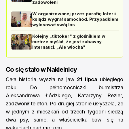
zadowoleni
W organizowanej przez parafię loterii
ksiądz wygrał samochód. Przypadkiem
wylosował swój los
Kolejny „tiktoker" z głośnikiem w
metrze myślał, że jest zabawny.
Internauci: „Ale wiocha"
Co się stało w Nakielnicy
Cała historia wyszła na jaw
21 lipca
ubiegłego
roku. Do pełnomocniczki burmistrza
Aleksandrowa Łódzkiego, Katarzyny Rezler,
zadzwonił telefon. Po drugiej stronie usłyszała, że
w jednym z mieszkań od trzech tygodni siedzą
dwa psy, same, a właścicielka bawi się na
wakacjach nad morzem.