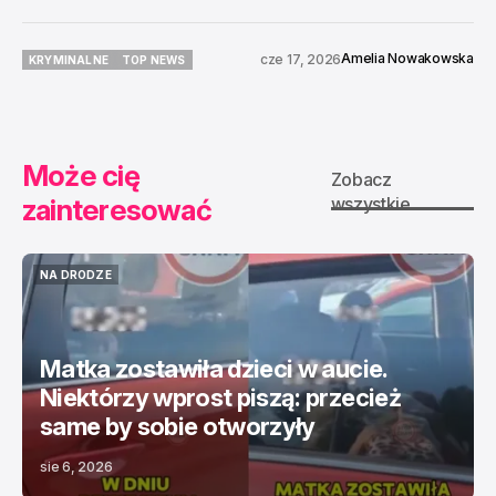
Amelia Nowakowska
cze 17, 2026
KRYMINALNE
TOP NEWS
KRYMINALNE
TOP NEWS
Może cię
Zobacz
zainteresować
wszystkie
NA DRODZE
NA DRODZE
Matka zostawiła dzieci w aucie.
Niektórzy wprost piszą: przecież
same by sobie otworzyły
sie 6, 2026