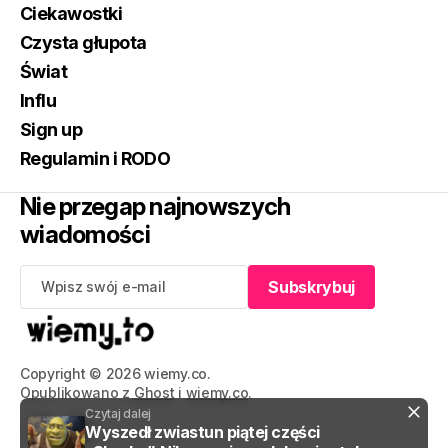
Ciekawostki
Czysta głupota
Świat
Influ
Sign up
Regulamin i RODO
Nie przegap najnowszych
wiadomości
Subskrybuj
Subskrybuj
Copyright © 2026 wiemy.co.
Opublikowano z
Ghost
i
wiemy.co
.
Czytaj dalej
Wyszedł zwiastun piątej części