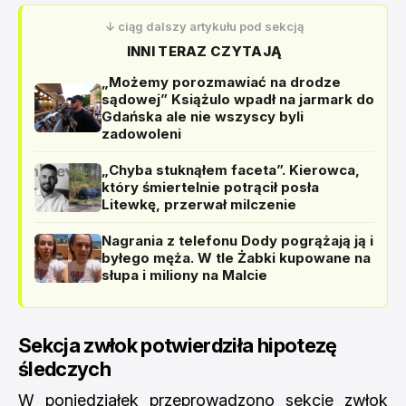
↓ ciąg dalszy artykułu pod sekcją
INNI TERAZ CZYTAJĄ
„Możemy porozmawiać na drodze
sądowej” Książulo wpadł na jarmark do
Gdańska ale nie wszyscy byli
zadowoleni
„Chyba stuknąłem faceta”. Kierowca,
który śmiertelnie potrącił posła
Litewkę, przerwał milczenie
Nagrania z telefonu Dody pogrążają ją i
byłego męża. W tle Żabki kupowane na
słupa i miliony na Malcie
Sekcja zwłok potwierdziła hipotezę
śledczych
W poniedziałek przeprowadzono sekcje zwłok