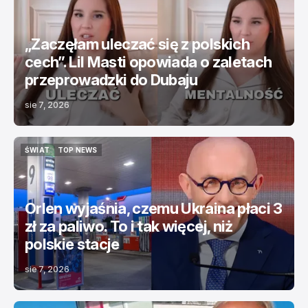
„Zaczęłam uleczać się z polskich
cech”. Lil Masti opowiada o zaletach
przeprowadzki do Dubaju
sie 7, 2026
ŚWIAT
TOP NEWS
ŚWIAT
TOP NEWS
Orlen wyjaśnia, czemu Ukraina płaci 3
zł za paliwo. To i tak więcej, niż
polskie stacje
sie 7, 2026