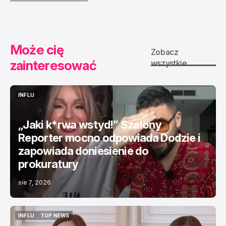
KRYMINALNE
TOP NEWS
Może cię
Zobacz
zainteresować
wszystkie
INFLU
INFLU
„Jaki k*rwa wstyd!” Szalony
Reporter mocno odpowiada Dodzie i
zapowiada doniesienie do
prokuratury
sie 7, 2026
INFLU
TOP NEWS
INFLU
TOP NEWS