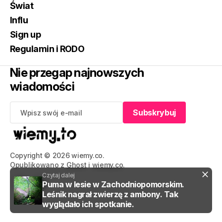
Świat
Influ
Sign up
Regulamin i RODO
Nie przegap najnowszych
wiadomości
Subskrybuj
Subskrybuj
Copyright © 2026 wiemy.co.
Opublikowano z
Ghost
i
wiemy.co
.
Czytaj dalej
Puma w lesie w Zachodniopomorskim.
Leśnik nagrał zwierzę z ambony. Tak
wyglądało ich spotkanie.