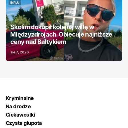
INFLU
INFLU
Skolim dokupił kolejną willę w
Międzyzdrojach. Obiecuje najniższe
ceny nad Bałtykiem
sie 7, 2026
Kryminalne
Na drodze
Ciekawostki
Czysta głupota