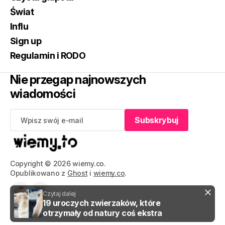
Świat
Influ
Sign up
Regulamin i RODO
Nie przegap najnowszych
wiadomości
Subskrybuj
Subskrybuj
Copyright © 2026 wiemy.co.
Opublikowano z
Ghost
i
wiemy.co
.
Czytaj dalej
19 uroczych zwierzaków, które
otrzymały od natury coś ekstra