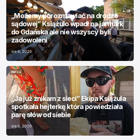
INFLU
CIEKAWOSTKI
„Możemy porozmawiać na drodze
sądowej” Książulo wpadł na jarmark
do Gdańska ale nie wszyscy byli
zadowoleni
sie 6, 2026
INFLU
INFLU
„Ja już znikam z sieci” Ekipa Książula
spotkała hejterkę która powiedziała
parę słów od siebie
sie 6, 2026