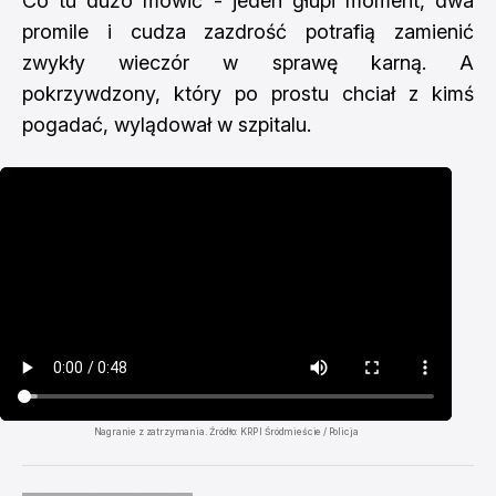
Co tu dużo mówić - jeden głupi moment, dwa
promile i cudza zazdrość potrafią zamienić
zwykły wieczór w sprawę karną. A
pokrzywdzony, który po prostu chciał z kimś
pogadać, wylądował w szpitalu.
Nagranie z zatrzymania. Źródło: KRP I Śródmieście / Policja