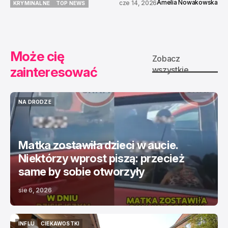
Amelia Nowakowska
cze 14, 2026
KRYMINALNE
TOP NEWS
KRYMINALNE
TOP NEWS
Może cię
Zobacz
zainteresować
wszystkie
NA DRODZE
NA DRODZE
Matka zostawiła dzieci w aucie.
Niektórzy wprost piszą: przecież
same by sobie otworzyły
sie 6, 2026
INFLU
CIEKAWOSTKI