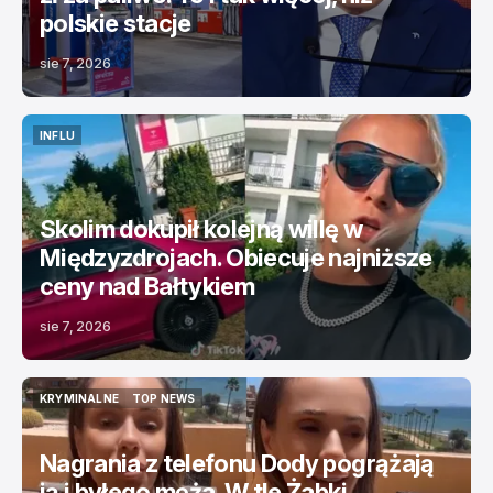
polskie stacje
sie 7, 2026
INFLU
INFLU
Skolim dokupił kolejną willę w
Międzyzdrojach. Obiecuje najniższe
ceny nad Bałtykiem
sie 7, 2026
KRYMINALNE
TOP NEWS
KRYMINALNE
TOP NEWS
Nagrania z telefonu Dody pogrążają
ją i byłego męża. W tle Żabki