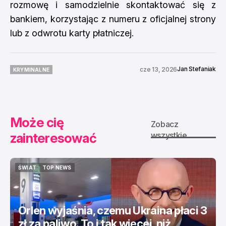
rozmowę i samodzielnie skontaktować się z
bankiem, korzystając z numeru z oficjalnej strony
lub z odwrotu karty płatniczej.
Jan Stefaniak
cze 13, 2026
KRYMINALNE
KRYMINALNE
Może cię
Zobacz
zainteresować
wszystkie
ŚWIAT
TOP NEWS
ŚWIAT
TOP NEWS
Orlen wyjaśnia, czemu Ukraina płaci 3
zł za paliwo. To i tak więcej, niż