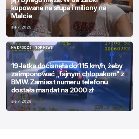
kupowane na słupa i miliony na
Malcie
sie 7, 2026
NA DRODZE
TOP NEWS
NA DRODZE
TOP NEWS
19-latka docisnęła do 115 km/h, żeby
zaimponować „fajnym chłopakom" z
BMW. Zamiast numeru telefonu
dostała mandat na 2000 zł
sie 7, 2026