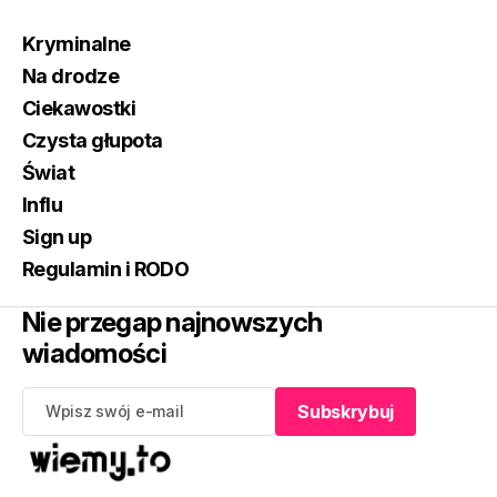
Kryminalne
Na drodze
Ciekawostki
Czysta głupota
Świat
Influ
Sign up
Regulamin i RODO
Nie przegap najnowszych
wiadomości
Subskrybuj
Subskrybuj