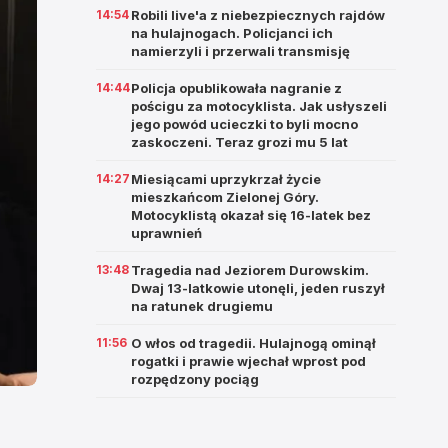
14:54
Robili live'a z niebezpiecznych rajdów
na hulajnogach. Policjanci ich
namierzyli i przerwali transmisję
14:44
Policja opublikowała nagranie z
pościgu za motocyklista. Jak usłyszeli
jego powód ucieczki to byli mocno
zaskoczeni. Teraz grozi mu 5 lat
14:27
Miesiącami uprzykrzał życie
mieszkańcom Zielonej Góry.
Motocyklistą okazał się 16-latek bez
uprawnień
13:48
Tragedia nad Jeziorem Durowskim.
Dwaj 13-latkowie utonęli, jeden ruszył
na ratunek drugiemu
11:56
O włos od tragedii. Hulajnogą ominął
rogatki i prawie wjechał wprost pod
rozpędzony pociąg