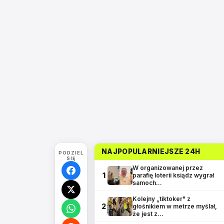
NAJPOPULARNIEJSZE 24H
PODZIEL
SIĘ
W organizowanej przez
1
parafię loterii ksiądz wygrał
samoch…
Kolejny „tiktoker" z
2
głośnikiem w metrze myślał,
że jest z…