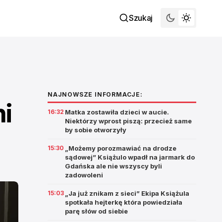
Szukaj
NAJNOWSZE INFORMACJE:
i
16:32
Matka zostawiła dzieci w aucie.
Niektórzy wprost piszą: przecież same
by sobie otworzyły
15:30
„Możemy porozmawiać na drodze
sądowej” Książulo wpadł na jarmark do
Gdańska ale nie wszyscy byli
zadowoleni
15:03
„Ja już znikam z sieci” Ekipa Książula
spotkała hejterkę która powiedziała
parę słów od siebie