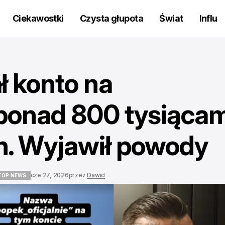
Ciekawostki
Czysta głupota
Świat
Influ
ł konto na
 ponad 800 tysiącam
h. Wyjawił powody
cze 27, 2026
przez
Dawid
TOP NEWS