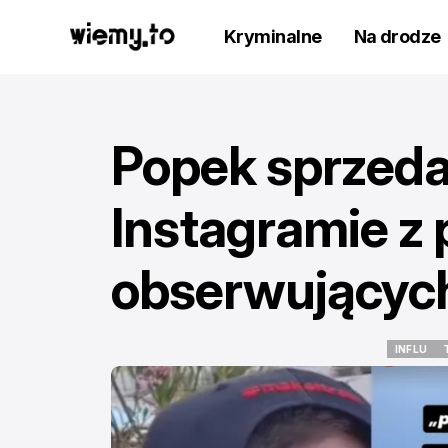
Kryminalne
Na drodze
Popek sprzeda
Instagramie z
obserwującyc
INFLU