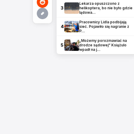
Lekarza opuszczono z
3
helikoptera, bo nie było gdzie
lądowa…
Pracownicy Lidla podbijają
4
sieć. Pojawiło się nagranie z
P…
„Możemy porozmawiać na
5
drodze sądowej” Książulo
wpadł na j…