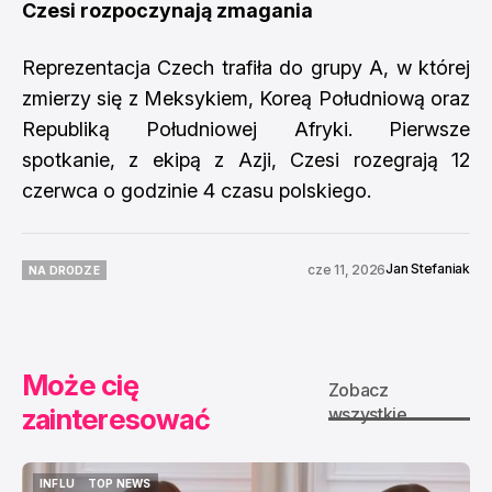
Czesi rozpoczynają zmagania
Reprezentacja Czech trafiła do grupy A, w której
zmierzy się z Meksykiem, Koreą Południową oraz
Republiką Południowej Afryki. Pierwsze
spotkanie, z ekipą z Azji, Czesi rozegrają 12
czerwca o godzinie 4 czasu polskiego.
Jan Stefaniak
cze 11, 2026
NA DRODZE
NA DRODZE
Może cię
Zobacz
zainteresować
wszystkie
INFLU
TOP NEWS