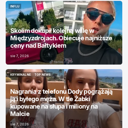
INFLU
INFLU
Skolim dokupił kolejną willę w
Międzyzdrojach. Obiecuje najniższe
ceny nad Bałtykiem
sie 7, 2026
KRYMINALNE
TOP NEWS
KRYMINALNE
TOP NEWS
Nagrania z telefonu Dody pogrążają
ją i byłego męża. W tle Żabki
kupowane na słupa i miliony na
Malcie
sie 7, 2026