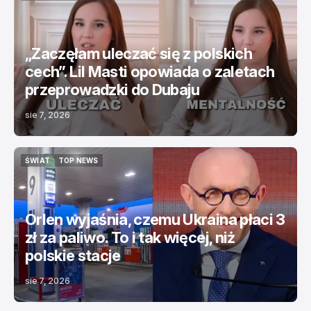
INFLU
TOP NEWS
„Zaczęłam uleczać się z polskich
cech”. Lil Masti opowiada o zaletach
przeprowadzki do Dubaju
sie 7, 2026
ŚWIAT
TOP NEWS
ŚWIAT
TOP NEWS
Orlen wyjaśnia, czemu Ukraina płaci 3
zł za paliwo. To i tak więcej, niż
polskie stacje
sie 7, 2026