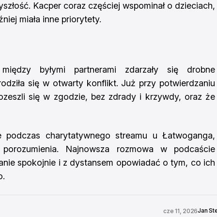
yszłość. Kacper coraz częściej wspominał o dzieciach,
ej miała inne priorytety.
między byłymi partnerami zdarzały się drobne
rodziła się w otwarty konflikt. Już przy potwierdzaniu
rozeszli się w zgodzie, bez zdrady i krzywdy, oraz że
ie podczas charytatywnego streamu u Łatwoganga,
 porozumienia. Najnowsza rozmowa w podcaście
tanie spokojnie i z dystansem opowiadać o tym, co ich
o.
Jan St
cze 11, 2026