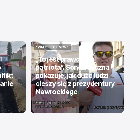
ŚWIAT
TOP NEWS
ŚWIAT
TOP NEWS
„To jest prawdziwy
o
patriota”. Sonda uliczna
flikt
pokazuje, jak dużo ludzi
ranie
cieszy się z prezydentury
Nawrockiego
sie 8, 2026