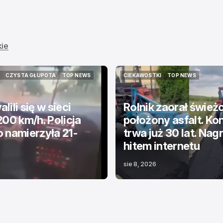
kie
CZYSTA GŁUPOTA
TOP NEWS
CIEKAWOSTKI
TOP NEWS
CZYSTA GŁUPOTA
TOP NEWS
CIEKAWOSTKI
TOP NEWS
lili się w sieci
Rolnik zaorał śwież
200 km/h. Policja
położony asfalt. Kon
 namierzyła 21-
trwa już 30 lat. Nag
hitem internetu
sie 8, 2026