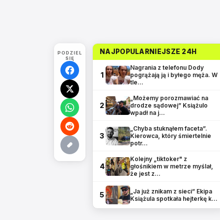
NAJPOPULARNIEJSZE 24H
PODZIEL
SIĘ
Nagrania z telefonu Dody
1
pogrążają ją i byłego męża. W
tle…
„Możemy porozmawiać na
2
drodze sądowej” Książulo
wpadł na j…
„Chyba stuknąłem faceta”.
3
Kierowca, który śmiertelnie
potr…
Kolejny „tiktoker" z
4
głośnikiem w metrze myślał,
że jest z…
„Ja już znikam z sieci” Ekipa
5
Książula spotkała hejterkę k…