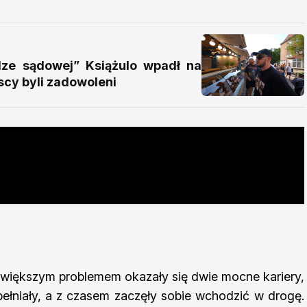
e sądowej” Książulo wpadł na
scy byli zadowoleni
jwiększym problemem okazały się dwie mocne kariery,
pełniały, a z czasem zaczęły sobie wchodzić w drogę.