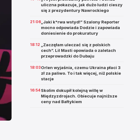
uliczna pokazuje, jak dużo ludzi cieszy
się z prezydentury Nawrockiego
21:06
„Jaki k*rwa wstyd!” Szalony Reporter
mocno odpowiada Dodzie i zapowiada
doniesienie do prokuratury
18:12
„Zaczęłam uleczać się z polskich
cech”. Lil Masti opowiada o zaletach
przeprowadzki do Dubaju
18:03
Orlen wyjaśnia, czemu Ukraina płaci 3
zł za paliwo. To i tak więcej, niż polskie
stacje
16:54
Skolim dokupił kolejną willę w
Międzyzdrojach. Obiecuje najniższe
ceny nad Bałtykiem