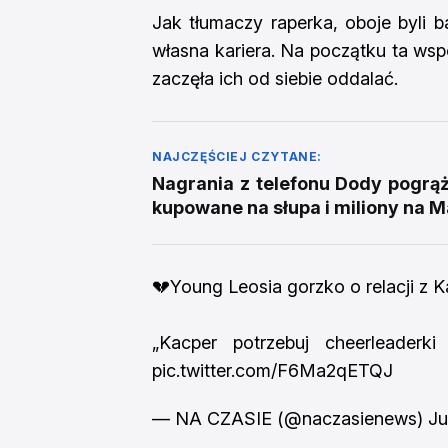
Jak tłumaczy raperka, oboje byli b
własna kariera. Na początku ta wsp
zaczęła ich od siebie oddalać.
NAJCZĘŚCIEJ CZYTANE:
Nagrania z telefonu Dody pogrąża
kupowane na słupa i miliony na M
💔Young Leosia gorzko o relacji z 
„Kacper potrzebuj cheerleaderk
pic.twitter.com/F6Ma2qETQJ
— NA CZASIE (@naczasienews)
Ju