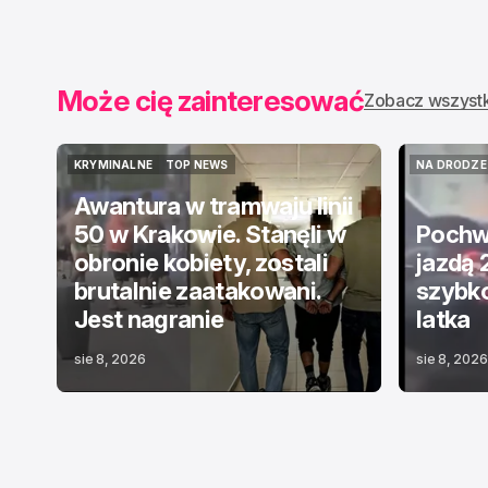
INFLU
Może cię zainteresować
Zobacz wszyst
KRYMINALNE
TOP NEWS
NA DRODZE
KRYMINALNE
TOP NEWS
NA DRODZE
Awantura w tramwaju linii
50 w Krakowie. Stanęli w
Pochwa
obronie kobiety, zostali
jazdą 
brutalnie zaatakowani.
szybko
Jest nagranie
latka
sie 8, 2026
sie 8, 2026