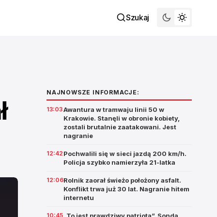
Szukaj
NAJNOWSZE INFORMACJE:
ł
13:03
Awantura w tramwaju linii 50 w
Krakowie. Stanęli w obronie kobiety,
zostali brutalnie zaatakowani. Jest
nagranie
12:42
Pochwalili się w sieci jazdą 200 km/h.
Policja szybko namierzyła 21-latka
12:06
Rolnik zaorał świeżo położony asfalt.
Konflikt trwa już 30 lat. Nagranie hitem
internetu
10:45
„To jest prawdziwy patriota”. Sonda