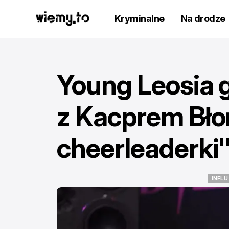
Kryminalne
Na drodze
Young Leosia g
z Kacprem Bło
cheerleaderki
INFLU