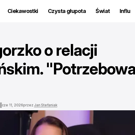
Ciekawostki
Czysta głupota
Świat
Influ
orzko o relacji
ńskim. "Potrzebowa
"
cze 11, 2026
przez
Jan Stefaniak