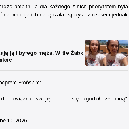
ardzo ambitni, a dla każdego z nich priorytetem była
ólna ambicja ich napędzała i łączyła. Z czasem jednak
ją ją i byłego męża. W tle Żabki
alcie
Kacprem Błońskim:
i do związku swojej i on się zgodził ze mną”.
ne 10, 2026