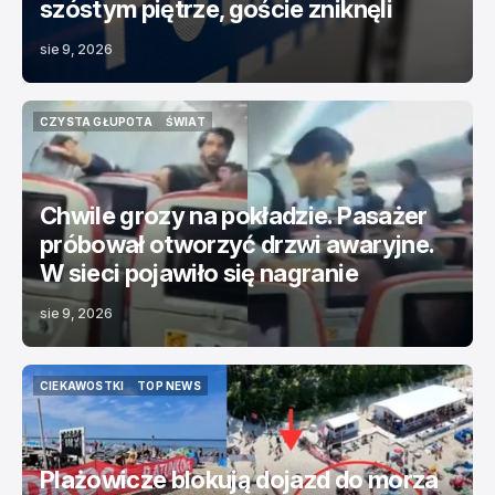
szóstym piętrze, goście zniknęli
sie 9, 2026
CZYSTA GŁUPOTA
ŚWIAT
CZYSTA GŁUPOTA
ŚWIAT
Chwile grozy na pokładzie. Pasażer
próbował otworzyć drzwi awaryjne.
W sieci pojawiło się nagranie
sie 9, 2026
CIEKAWOSTKI
TOP NEWS
CIEKAWOSTKI
TOP NEWS
Plażowicze blokują dojazd do morza