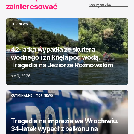
zainteresować
wszystkie
TOP NEWS
TOP NEWS
42-latka wypadła ze skutera
wodnego i zniknęła pod wodą.
Tragedia na Jeziorze Rożnowskim
sie 9, 2026
KRYMINALNE
TOP NEWS
KRYMINALNE
TOP NEWS
Tragedia na imprezie we Wrocławiu.
34-latek wypadł z balkonu na