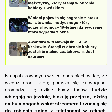
mężczyzny, który stanął w obronie
kobiety z wózkiem
W sieci pojawiło się nagranie z ataku
na ratownika medycznego który
udzielał pomocy 19-letniej dziewczynie
która wypadła z okna
Awantura w tramwaju linii 50 w
Krakowie. Stanęli w obronie kobiety,
zostali brutalnie zaatakowani. Jest
nagranie
Na opublikowanych w sieci nagraniach widać, że
wzdłuż drogi, którą porusza się Łatwogang,
gromadzą się dzikie tłumy fanów.
Ludzie
wbiegają na jezdnię, blokują przejazd, jeżdżą
na hulajnogach wokół streamera i rzucają się
do robienia zdjęć z telefonami w rękach.