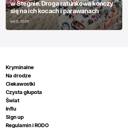
w Stegnie. Droga ratunkowa kończy
się na ich kocach i parawanach
sie 9, 2026
Kryminalne
Na drodze
Ciekawostki
Czysta głupota
Świat
Influ
Sign up
Regulamin i RODO