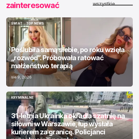
zainteresować
wszystkie
ŚWIAT
TOP NEWS
ŚWIAT
TOP NEWS
Poślubiła samą siebie, po roku wzięła
„rozwód”. Próbowała ratować
małżeństwo terapią
sie 9, 2026
KRYMINALNE
KRYMINALNE
31-letnia Ukrainka okradła szatnię na
siłowni w Warszawie, łup wysłała
kurierem za granicę. Policjanci