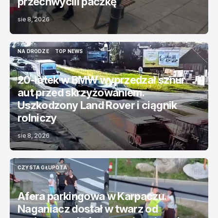
przechwycili paczkę
sie 8, 2026
NA DRODZE
TOP NEWS
NA DRODZE
TOP NEWS
20-latek w BMW wyprzedzał sznur
aut przed skrzyżowaniem.
Uszkodzony Land Rover i ciągnik
rolniczy
sie 8, 2026
CZYSTA GŁUPOTA
CZYSTA GŁUPOTA
Afera parkingowa w Karpaczu.
Naganiacz dostał w twarz od