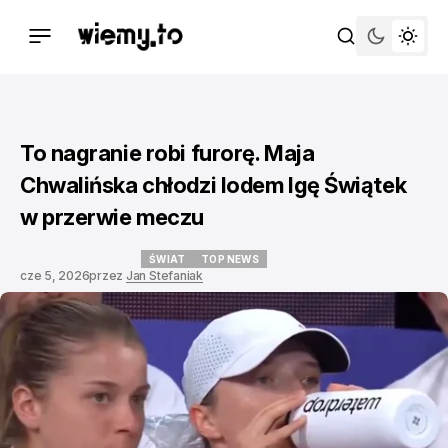
To nagranie robi furorę. Maja
Chwalińska chłodzi lodem Igę Świątek
w przerwie meczu
ŚWIAT
TOP NEWS
cze 5, 2026
przez
Jan Stefaniak