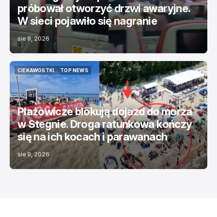
próbował otworzyć drzwi awaryjne.
W sieci pojawiło się nagranie
sie 9, 2026
CIEKAWOSTKI
TOP NEWS
CIEKAWOSTKI
TOP NEWS
Plażowicze blokują dojazd do morza
w Stegnie. Droga ratunkowa kończy
się na ich kocach i parawanach
sie 9, 2026