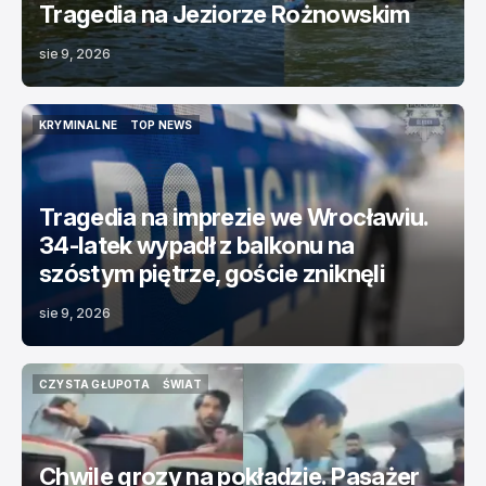
Tragedia na Jeziorze Rożnowskim
sie 9, 2026
KRYMINALNE
TOP NEWS
KRYMINALNE
TOP NEWS
Tragedia na imprezie we Wrocławiu.
34-latek wypadł z balkonu na
szóstym piętrze, goście zniknęli
sie 9, 2026
CZYSTA GŁUPOTA
ŚWIAT
CZYSTA GŁUPOTA
ŚWIAT
Chwile grozy na pokładzie. Pasażer