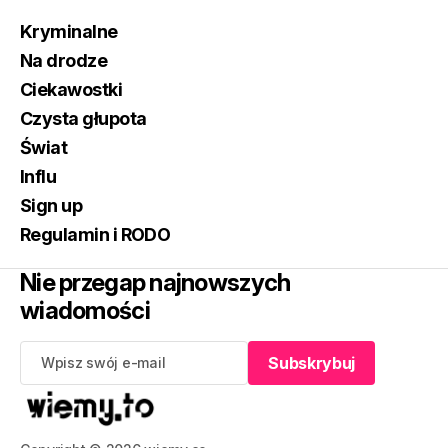
Kryminalne
Na drodze
Ciekawostki
Czysta głupota
Świat
Influ
Sign up
Regulamin i RODO
Nie przegap najnowszych
wiadomości
Subskrybuj
Subskrybuj