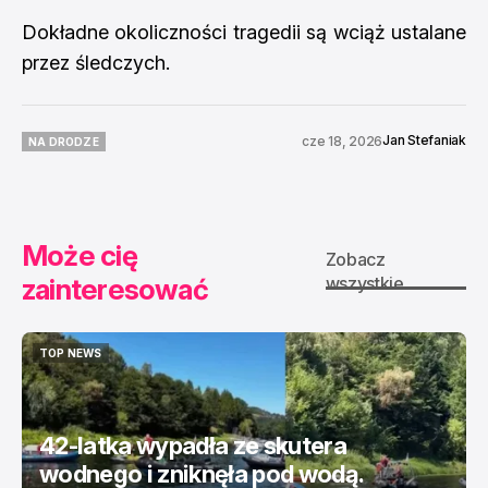
Dokładne okoliczności tragedii są wciąż ustalane
przez śledczych.
Jan Stefaniak
cze 18, 2026
NA DRODZE
NA DRODZE
Może cię
Zobacz
zainteresować
wszystkie
TOP NEWS
TOP NEWS
42-latka wypadła ze skutera
wodnego i zniknęła pod wodą.