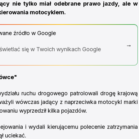
ujący nie tylko miał odebrane prawo jazdy, ale w
 kierowania motocyklem.
wane źródło w Google
→
yświetlać się w Twoich wynikach Google
jówce"
wydziału ruchu drogowego patrolowali drogę krajową
ważyli wówczas jadący z naprzeciwka motocykl marki
owaniu wyprzedził kilka pojazdów.
ilejowania i wydali kierującemu polecenie zatrzymania
ął uciekać.