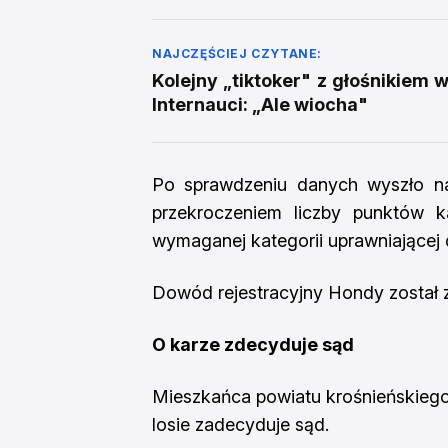
NAJCZĘŚCIEJ CZYTANE:
Kolejny „tiktoker" z głośnikiem 
Internauci: „Ale wiocha"
Po sprawdzeniu danych wyszło na 
przekroczeniem liczby punktów k
wymaganej kategorii uprawniającej
Dowód rejestracyjny Hondy został 
O karze zdecyduje sąd
Mieszkańca powiatu krośnieńskiego
losie zadecyduje sąd.