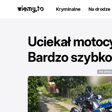
Kryminalne
Na drodze
Uciekał motocy
Bardzo szybko
NA DROD