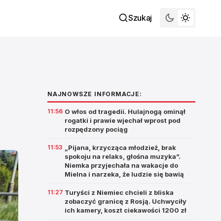
Szukaj
NAJNOWSZE INFORMACJE:
11:56
O włos od tragedii. Hulajnogą ominął
rogatki i prawie wjechał wprost pod
rozpędzony pociąg
11:53
„Pijana, krzycząca młodzież, brak
spokoju na relaks, głośna muzyka”.
Niemka przyjechała na wakacje do
Mielna i narzeka, że ludzie się bawią
11:27
Turyści z Niemiec chcieli z bliska
zobaczyć granicę z Rosją. Uchwyciły
ich kamery, koszt ciekawości 1200 zł