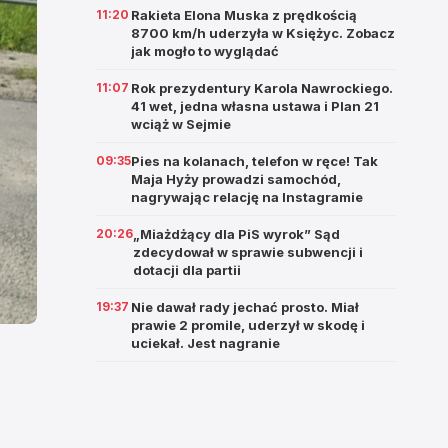
11:20
Rakieta Elona Muska z prędkością
8700 km/h uderzyła w Księżyc. Zobacz
jak mogło to wyglądać
11:07
Rok prezydentury Karola Nawrockiego.
41 wet, jedna własna ustawa i Plan 21
wciąż w Sejmie
09:35
Pies na kolanach, telefon w ręce! Tak
Maja Hyży prowadzi samochód,
nagrywając relację na Instagramie
20:26
„Miażdżący dla PiS wyrok” Sąd
zdecydował w sprawie subwencji i
dotacji dla partii
19:37
Nie dawał rady jechać prosto. Miał
prawie 2 promile, uderzył w skodę i
uciekał. Jest nagranie