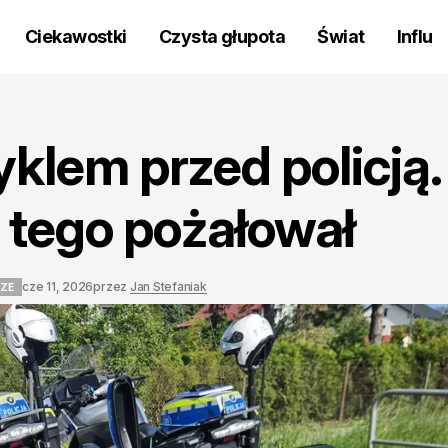
Ciekawostki
Czysta głupota
Świat
Influ
klem przed policją.
 tego pożałował
cze 11, 2026
przez
Jan Stefaniak
ZE