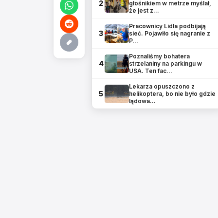
2
głośnikiem w metrze myślał,
że jest z…
Pracownicy Lidla podbijają
3
sieć. Pojawiło się nagranie z
P…
Poznaliśmy bohatera
4
strzelaniny na parkingu w
USA. Ten fac…
Lekarza opuszczono z
5
helikoptera, bo nie było gdzie
lądowa…