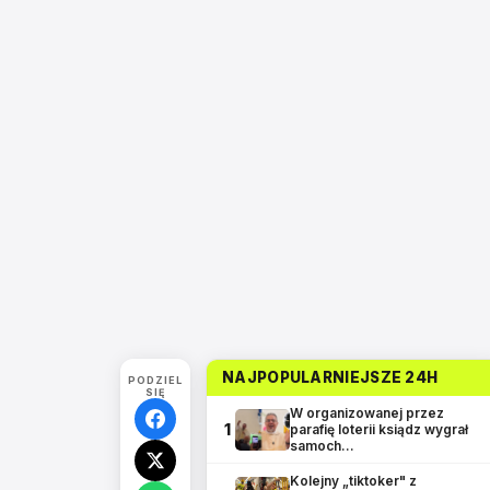
NAJPOPULARNIEJSZE 24H
PODZIEL
SIĘ
W organizowanej przez
1
parafię loterii ksiądz wygrał
samoch…
Kolejny „tiktoker" z