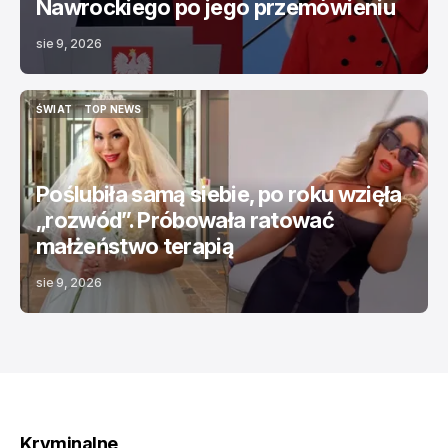
Nawrockiego po jego przemówieniu
sie 9, 2026
ŚWIAT
TOP NEWS
ŚWIAT
TOP NEWS
Poślubiła samą siebie, po roku wzięła
„rozwód”. Próbowała ratować
małżeństwo terapią
sie 9, 2026
Kryminalne