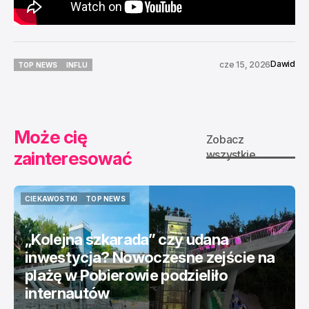
Dawid
cze 15, 2026
TOP NEWS
INFLU
TOP NEWS
INFLU
Może cię
Zobacz
zainteresować
wszystkie
CIEKAWOSTKI
TOP NEWS
CIEKAWOSTKI
TOP NEWS
„Kolejna szkarada” czy udana
inwestycja? Nowoczesne zejście na
plażę w Pobierowie podzieliło
internautów