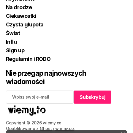
Na drodze
Ciekawostki
Czysta głupota
Świat
Influ
Sign up
Regulamin i RODO
Nie przegap najnowszych
wiadomości
Subskrybuj
Subskrybuj
Copyright © 2026 wiemy.co.
Opublikowano z
Ghost
i
wiemy.co
.