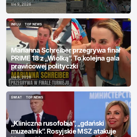
sie 9, 2026
INFLU
TOP NEWS
INFLU
TOP NEWS
Marianna Schreiber przegrywa finał
PRIME 18 z „Wiolką”. To kolejna gala
prawicowej polityczki
sie 9, 2026
ŚWIAT
TOP NEWS
ŚWIAT
TOP NEWS
„Kliniczna rusofobia”, „gdański
muzealnik”. Rosyjskie MSZ atakuje