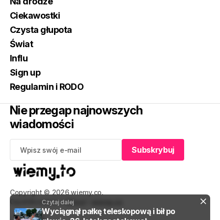
Na drodze
Ciekawostki
Czysta głupota
Świat
Influ
Sign up
Regulamin i RODO
Nie przegap najnowszych
wiadomości
Subskrybuj
Subskrybuj
Copyright © 2026 wiemy.co.
Opublikowano z
Ghost
i
wiemy.co
.
Czytaj dalej
Wyciągnął pałkę teleskopową i bił po