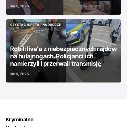
sie 6, 2026
CZYSTA GŁUPOTA
NA DRODZE
CZYSTA GŁUPOTA
NA DRODZE
Robili live'a z niebezpiecznych rajdów
na hulajnogach. Policjanci ich
namierzyli i przerwali transmisję
sie 6, 2026
Kryminalne