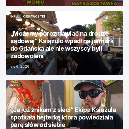
INFLU
CIEKAWOSTKI
INFLU
CIEKAWOSTKI
„Możemy porozmawiać na drodze
sądowej” Książulo wpadł na jarmark
do Gdańska ale nie wszyscy byli
zadowoleni
sie 6, 2026
INFLU
INFLU
„Ja już znikam z sieci” Ekipa Książula
spotkała hejterkę która powiedziała
parę słów od siebie