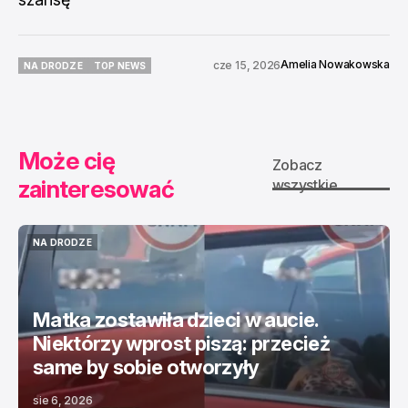
Amelia Nowakowska
cze 15, 2026
NA DRODZE
TOP NEWS
NA DRODZE
TOP NEWS
Może cię
Zobacz
zainteresować
wszystkie
NA DRODZE
NA DRODZE
Matka zostawiła dzieci w aucie.
Niektórzy wprost piszą: przecież
same by sobie otworzyły
sie 6, 2026