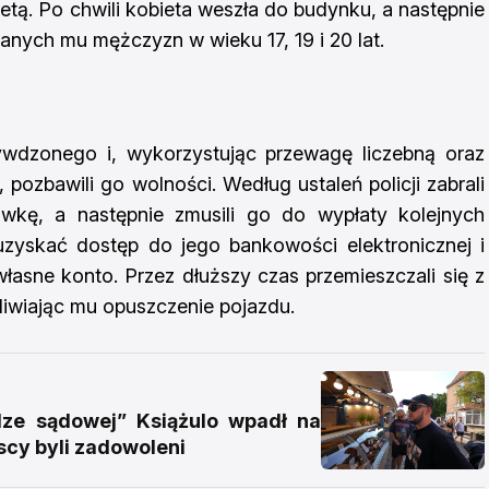
etą. Po chwili kobieta weszła do budynku, a następnie
anych mu mężczyzn w wieku 17, 19 i 20 lat.
ywdzonego i, wykorzystując przewagę liczebną oraz
pozbawili go wolności. Według ustaleń policji zabrali
kę, a następnie zmusili go do wypłaty kolejnych
uzyskać dostęp do jego bankowości elektronicznej i
własne konto. Przez dłuższy czas przemieszczali się z
liwiając mu opuszczenie pojazdu.
e sądowej” Książulo wpadł na
scy byli zadowoleni