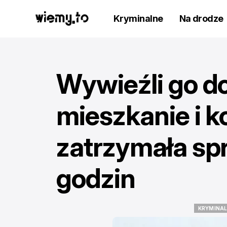
Kryminalne
Na drodze
Wywieźli go do 
mieszkanie i ko
zatrzymała sp
godzin
KRYMINA