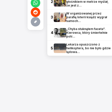
2
głośnikiem w metrze myślał,
że jest z…
W organizowanej przez
3
parafię loterii ksiądz wygrał
samoch…
„Chyba stuknąłem faceta”.
4
Kierowca, który śmiertelnie
potr…
Lekarza opuszczono z
5
helikoptera, bo nie było gdzie
lądowa…