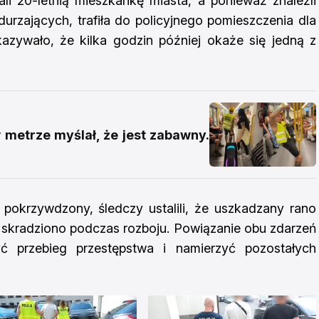
li 20-letnią mieszkankę miasta, a ponieważ znaleźli
durzających, trafiła do policyjnego pomieszczenia dla
azywało, że kilka godzin później okaże się jedną z
w metrze myślał, że jest zabawny.
 pokrzywdzony, śledczy ustalili, że uszkadzany rano
 skradziono podczas rozboju. Powiązanie obu zdarzeń
yć przebieg przestępstwa i namierzyć pozostałych