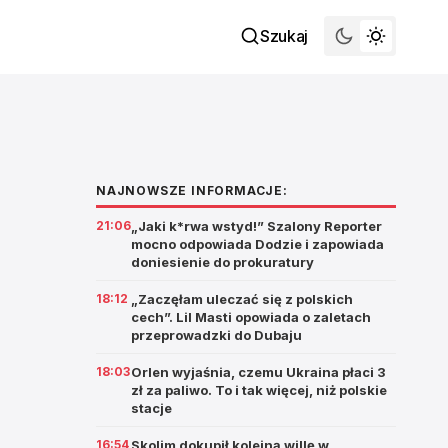
Szukaj
NAJNOWSZE INFORMACJE:
21:06
„Jaki k*rwa wstyd!” Szalony Reporter
mocno odpowiada Dodzie i zapowiada
doniesienie do prokuratury
18:12
„Zaczęłam uleczać się z polskich
cech”. Lil Masti opowiada o zaletach
przeprowadzki do Dubaju
18:03
Orlen wyjaśnia, czemu Ukraina płaci 3
zł za paliwo. To i tak więcej, niż polskie
stacje
16:54
Skolim dokupił kolejną willę w