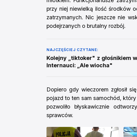
młotkiem. Funkcjonariusze zatrzyma
przy niej niewielką ilość środków o
zatrzymanych. Nic jeszcze nie wsk
podejrzanych o brutalny rozbój.
NAJCZĘŚCIEJ CZYTANE:
Kolejny „tiktoker" z głośnikiem 
Internauci: „Ale wiocha"
Dopiero gdy wieczorem zgłosił się
pojazd to ten sam samochód, który
pozwoliło błyskawicznie odtworz
sprawców.