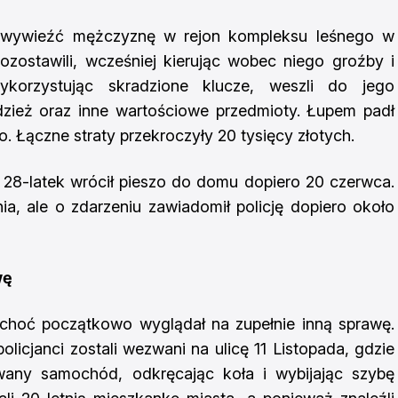
 wywieźć mężczyznę w rejon kompleksu leśnego w
ozostawili, wcześniej kierując wobec niego groźby i
ykorzystując skradzione klucze, weszli do jego
odzież oraz inne wartościowe przedmioty. Łupem padł
Łączne straty przekroczyły 20 tysięcy złotych.
 28-latek wrócił pieszo do domu dopiero 20 czerwca.
a, ale o zdarzeniu zawiadomił policję dopiero około
wę
, choć początkowo wyglądał na zupełnie inną sprawę.
licjanci zostali wezwani na ulicę 11 Listopada, gdzie
wany samochód, odkręcając koła i wybijając szybę