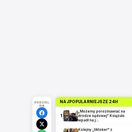
NAJPOPULARNIEJSZE 24H
PODZIEL
SIĘ
„Możemy porozmawiać na
1
drodze sądowej” Książulo
wpadł na j…
Kolejny „tiktoker" z