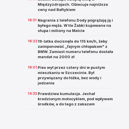
Międzyzdrojach. Obiecuje najniższe
ceny nad Bałtykiem
16:31
Nagrania z telefonu Dody pogrążają ją i
byłego męża. W tle Żabki kupowane na
słupa i miliony na Malcie
16:22
19-latka docisnęła do 115 km/h, żeby
zaimponować „fajnym chłopakom" z
BMW. Zamiast numeru telefonu dostała
mandat na 2000 zł
16:01
Pies wył przez cztery dni w pustym
mieszkaniu w Szczecinie. Był
przywiązany do łóżka, bez wody i
jedzenia
14:33
Prawdziwa kumulacja. Jechał
kradzionym motocyklem, pod wpływem
środków, a do tego z zakazem