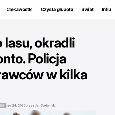
Ciekawostki
Czysta głupota
Świat
Influ
lasu, okradli
nto. Policja
rawców w kilka
cze 24, 2026
przez
Jan Stefaniak
LNE