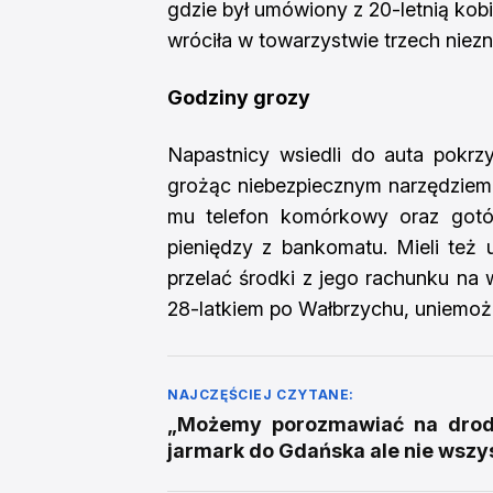
gdzie był umówiony z 20-letnią kobi
wróciła w towarzystwie trzech niezn
Godziny grozy
Napastnicy wsiedli do auta pokrz
grożąc niebezpiecznym narzędziem, 
mu telefon komórkowy oraz gotów
pieniędzy z bankomatu. Mieli też 
przelać środki z jego rachunku na 
28-latkiem po Wałbrzychu, uniemoż
NAJCZĘŚCIEJ CZYTANE:
„Możemy porozmawiać na drodz
jarmark do Gdańska ale nie wszy