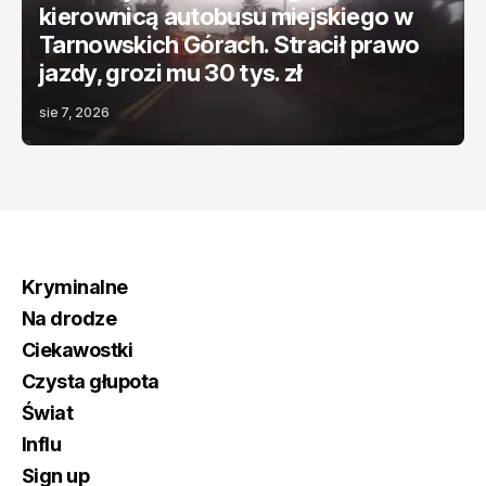
kierownicą autobusu miejskiego w
Tarnowskich Górach. Stracił prawo
jazdy, grozi mu 30 tys. zł
sie 7, 2026
Kryminalne
Na drodze
Ciekawostki
Czysta głupota
Świat
Influ
Sign up