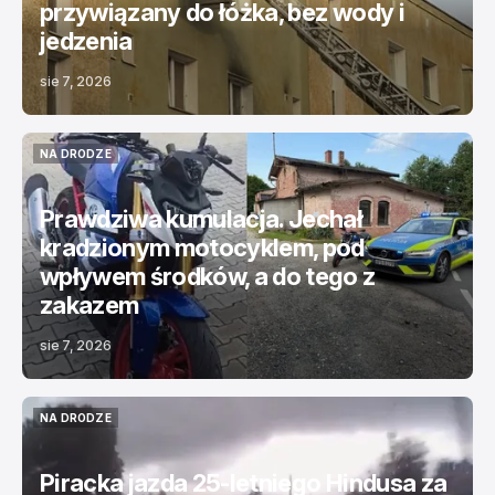
przywiązany do łóżka, bez wody i
jedzenia
sie 7, 2026
NA DRODZE
NA DRODZE
Prawdziwa kumulacja. Jechał
kradzionym motocyklem, pod
wpływem środków, a do tego z
zakazem
sie 7, 2026
NA DRODZE
NA DRODZE
Piracka jazda 25-letniego Hindusa za