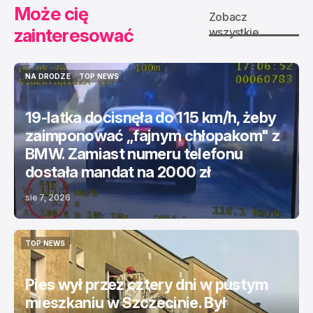
Może cię
Zobacz
zainteresować
wszystkie
NA DRODZE
TOP NEWS
NA DRODZE
TOP NEWS
19-latka docisnęła do 115 km/h, żeby
zaimponować „fajnym chłopakom" z
BMW. Zamiast numeru telefonu
dostała mandat na 2000 zł
sie 7, 2026
TOP NEWS
TOP NEWS
Pies wył przez cztery dni w pustym
mieszkaniu w Szczecinie. Był