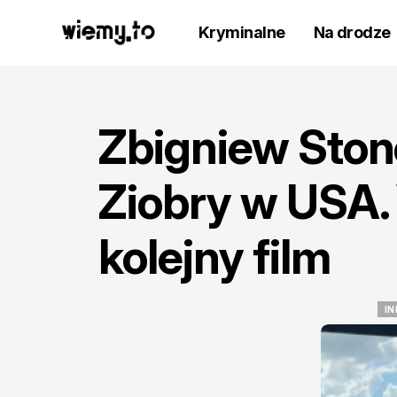
Kryminalne
Na drodze
Zbigniew Ston
Ziobry w USA.
kolejny film
IN