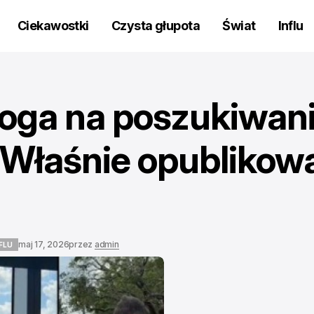
Ciekawostki
Czysta głupota
Świat
Influ
oga na poszukiwan
 Właśnie opublikow
maj 17, 2026
przez
admin
FLU