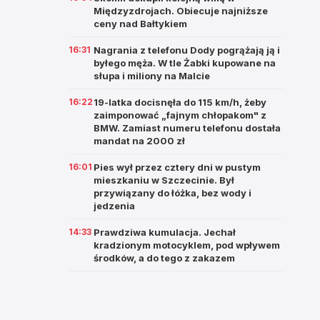
Międzyzdrojach. Obiecuje najniższe
ceny nad Bałtykiem
16:31
Nagrania z telefonu Dody pogrążają ją i
byłego męża. W tle Żabki kupowane na
słupa i miliony na Malcie
16:22
19-latka docisnęła do 115 km/h, żeby
zaimponować „fajnym chłopakom" z
BMW. Zamiast numeru telefonu dostała
mandat na 2000 zł
16:01
Pies wył przez cztery dni w pustym
mieszkaniu w Szczecinie. Był
przywiązany do łóżka, bez wody i
jedzenia
14:33
Prawdziwa kumulacja. Jechał
kradzionym motocyklem, pod wpływem
środków, a do tego z zakazem