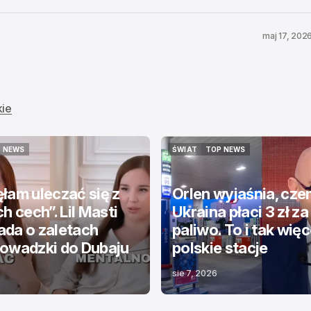
maj 17, 202
kie
 NEWS
ŚWIAT
TOP NEWS
 NEWS
ŚWIAT
TOP NEWS
łam uleczać się z
Orlen wyjaśnia, cz
h cech”. Lil Masti
Ukraina płaci 3 zł za
da o zaletach
paliwo. To i tak więce
owadzki do Dubaju
polskie stacje
sie 7, 2026