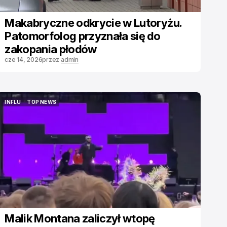
Makabryczne odkrycie w Lutoryżu.
Patomorfolog przyznała się do
zakopania płodów
cze 14, 2026
przez
admin
INFLU
TOP NEWS
INFLU
TOP NEWS
Malik Montana zaliczył wtopę