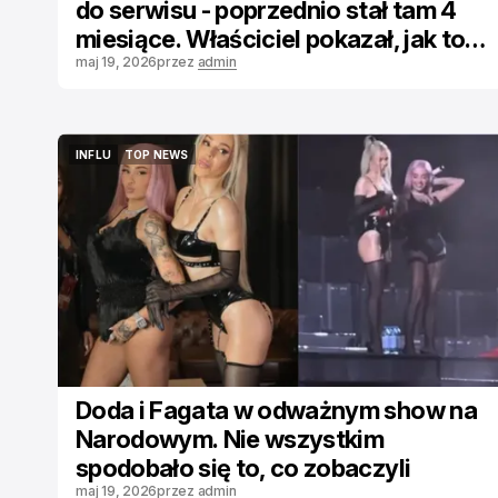
do serwisu - poprzednio stał tam 4
miesiące. Właściciel pokazał, jak to
wygląda
maj 19, 2026
przez
admin
INFLU
TOP NEWS
INFLU
TOP NEWS
Doda i Fagata w odważnym show na
Narodowym. Nie wszystkim
spodobało się to, co zobaczyli
maj 19, 2026
przez
admin