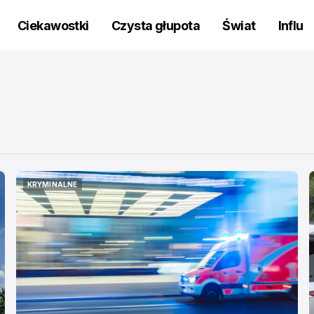
Ciekawostki
Czysta głupota
Świat
Influ
KRYMINALNE
KRYMINALNE