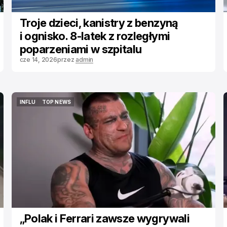
camilo jimenez
 / 
Unsplash
Troje dzieci, kanistry z benzyną
i ognisko. 8-latek z rozległymi
poparzeniami w szpitalu
cze 14, 2026
przez
admin
INFLU
TOP NEWS
INFLU
TOP NEWS
„Polak i Ferrari zawsze wygrywali