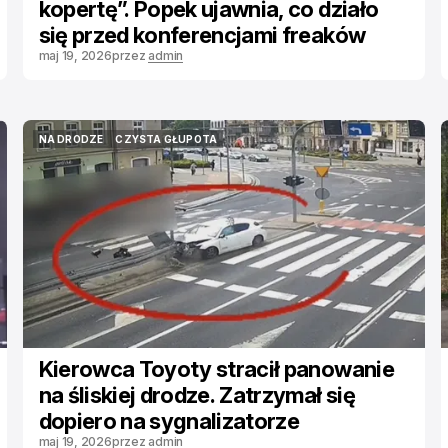
kopertę”. Popek ujawnia, co działo
się przed konferencjami freaków
maj 19, 2026
przez
admin
NA DRODZE
CZYSTA GŁUPOTA
NA DRODZE
CZYSTA GŁUPOTA
Kierowca Toyoty stracił panowanie
na śliskiej drodze. Zatrzymał się
dopiero na sygnalizatorze
maj 19, 2026
przez
admin