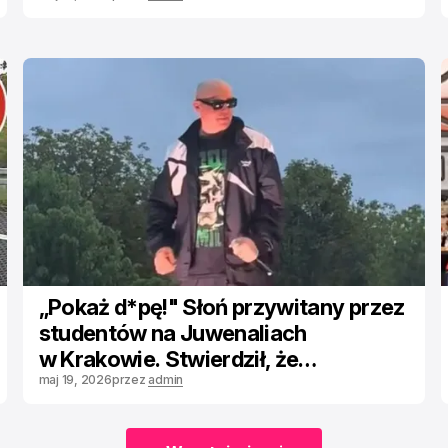
„Pokaż d*pę!" Słoń przywitany przez
studentów na Juwenaliach
w Krakowie. Stwierdził, że
wszystkich zgłosi uczelni
maj 19, 2026
przez
admin