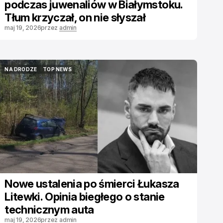
podczas juwenaliów w Białymstoku.
Tłum krzyczał, on nie słyszał
maj 19, 2026
przez
admin
NA DRODZE
TOP NEWS
NA DRODZE
TOP NEWS
Nowe ustalenia po śmierci Łukasza
Litewki. Opinia biegłego o stanie
technicznym auta
maj 19, 2026
przez
admin