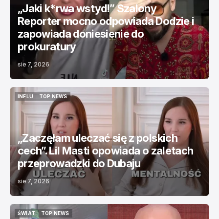
„Jaki k*rwa wstyd!” Szalony
Reporter mocno odpowiada Dodzie i
zapowiada doniesienie do
prokuratury
sie 7, 2026
INFLU
TOP NEWS
INFLU
TOP NEWS
„Zaczęłam uleczać się z polskich
cech”. Lil Masti opowiada o zaletach
przeprowadzki do Dubaju
sie 7, 2026
ŚWIAT
TOP NEWS