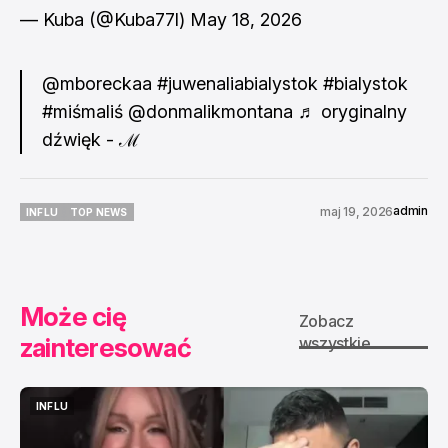
— Kuba (@Kuba77l)
May 18, 2026
@mboreckaa
#juwenaliabialystok
#bialystok
#miśmaliś
@donmalikmontana
♬ oryginalny
dźwięk - ℳ
admin
maj 19, 2026
INFLU
TOP NEWS
INFLU
TOP NEWS
Może cię
Zobacz
zainteresować
wszystkie
INFLU
INFLU