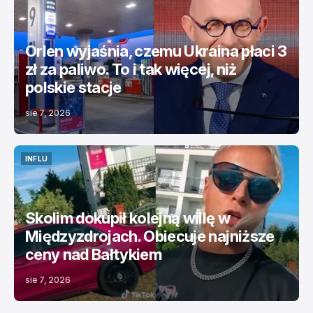
ŚWIAT
TOP NEWS
Orlen wyjaśnia, czemu Ukraina płaci 3
zł za paliwo. To i tak więcej, niż
polskie stacje
sie 7, 2026
INFLU
INFLU
Skolim dokupił kolejną willę w
Międzyzdrojach. Obiecuje najniższe
ceny nad Bałtykiem
sie 7, 2026