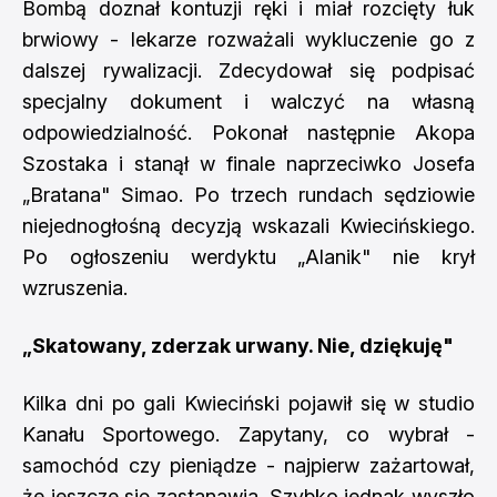
Bombą doznał kontuzji ręki i miał rozcięty łuk
brwiowy - lekarze rozważali wykluczenie go z
dalszej rywalizacji. Zdecydował się podpisać
specjalny dokument i walczyć na własną
odpowiedzialność. Pokonał następnie Akopa
Szostaka i stanął w finale naprzeciwko Josefa
„Bratana" Simao. Po trzech rundach sędziowie
niejednogłośną decyzją wskazali Kwiecińskiego.
Po ogłoszeniu werdyktu „Alanik" nie krył
wzruszenia.
„Skatowany, zderzak urwany. Nie, dziękuję"
Kilka dni po gali Kwieciński pojawił się w studio
Kanału Sportowego. Zapytany, co wybrał -
samochód czy pieniądze - najpierw zażartował,
że jeszcze się zastanawia. Szybko jednak wyszło