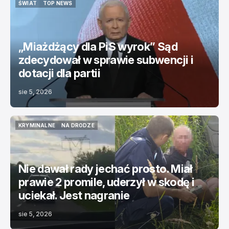
ŚWIAT
TOP NEWS
ŚWIAT
TOP NEWS
„Miażdżący dla PiS wyrok” Sąd
zdecydował w sprawie subwencji i
dotacji dla partii
sie 5, 2026
KRYMINALNE
NA DRODZE
KRYMINALNE
NA DRODZE
Nie dawał rady jechać prosto. Miał
prawie 2 promile, uderzył w skodę i
uciekał. Jest nagranie
sie 5, 2026