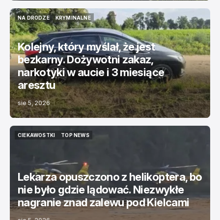
NA DRODZE
KRYMINALNE
NA DRODZE
KRYMINALNE
Kolejny, który myślał, że jest
bezkarny. Dożywotni zakaz,
narkotyki w aucie i 3 miesiące
aresztu
sie 5, 2026
CIEKAWOSTKI
TOP NEWS
CIEKAWOSTKI
TOP NEWS
Lekarza opuszczono z helikoptera, bo
nie było gdzie lądować. Niezwykłe
nagranie znad zalewu pod Kielcami