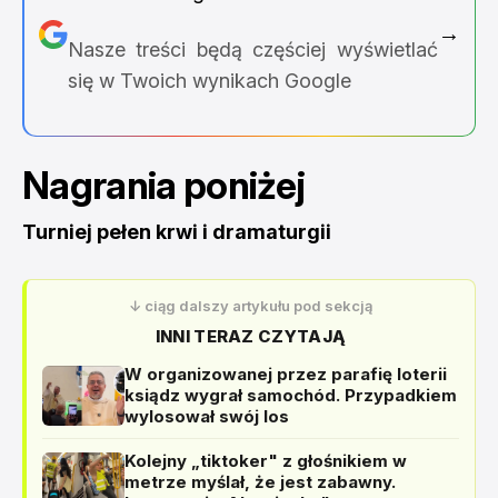
→
Nasze treści będą częściej wyświetlać
się w Twoich wynikach Google
Nagrania poniżej
Turniej pełen krwi i dramaturgii
↓ ciąg dalszy artykułu pod sekcją
INNI TERAZ CZYTAJĄ
W organizowanej przez parafię loterii
ksiądz wygrał samochód. Przypadkiem
wylosował swój los
Kolejny „tiktoker" z głośnikiem w
metrze myślał, że jest zabawny.