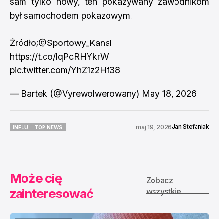
sam tylko nowy, ten pokazywany zawodnikom
był samochodem pokazowym.
Źródło;
@Sportowy_Kanal
https://t.co/lqPcRHYkrW
pic.twitter.com/YhZ1z2Hf38
— Bartek (@Vyrewolwerowany)
May 18, 2026
Jan Stefaniak
maj 19, 2026
INFLU
TOP NEWS
INFLU
TOP NEWS
Może cię
Zobacz
zainteresować
wszystkie