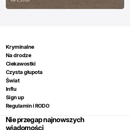
sie 5, 2026
Kryminalne
Na drodze
Ciekawostki
Czysta głupota
Świat
Influ
Sign up
Regulamin i RODO
Nie przegap najnowszych
wiadomości