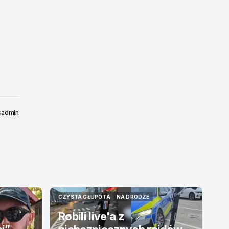
admin
6
CZYSTA GŁUPOTA
NA DRODZE
CZYSTA GŁUPOTA
NA DRODZE
Robili live'a z