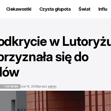
Ciekawostki
Czysta głupota
Świat
Influ
dkrycie w Lutoryżu
rzyznała się do
odów
cze 14, 2026
przez
admin
E
TOP NEWS