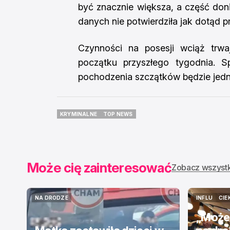
być znacznie większa, a część doni
danych nie potwierdziła jak dotąd p
Czynności na posesji wciąż trwa
początku przyszłego tygodnia. S
pochodzenia szczątków będzie jedn
KRYMINALNE
TOP NEWS
KRYMINALNE
TOP NEWS
Może cię zainteresować
Zobacz wszyst
NA DRODZE
INFLU
CIE
NA DRODZE
INFLU
CIE
„Może