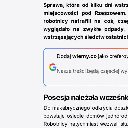
Sprawa, która od kilku dni wstr
miejscowości pod Rzeszowem. 
robotnicy natrafili na coś, cz
wyglądało na zwykłe odpady, 
wstrząsających śledztw ostatnic
Dodaj
wiemy.co
jako prefero
Nasze treści będą częściej w
Posesja należała wcześnie
Do makabrycznego odkrycia doszło
powstaje osiedle domów jednorodz
Robotnicy natychmiast wezwali służb