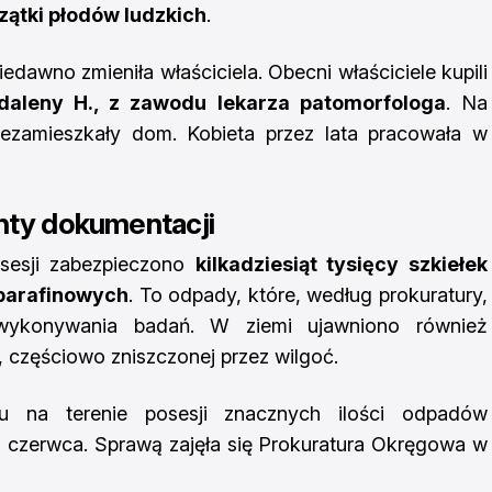
zątki płodów ludzkich
.
niedawno zmieniła właściciela. Obecni właściciele kupili
gdaleny H., z zawodu lekarza patomorfologa
. Na
niezamieszkały dom. Kobieta przez lata pracowała w
enty dokumentacji
sesji zabezpieczono
kilkadziesiąt tysięcy szkiełek
parafinowych
. To odpady, które, według prokuratury,
 wykonywania badań. W ziemi ujawniono również
 częściowo zniszczonej przez wilgoć.
iu na terenie posesji znacznych ilości odpadów
0 czerwca. Sprawą zajęła się Prokuratura Okręgowa w