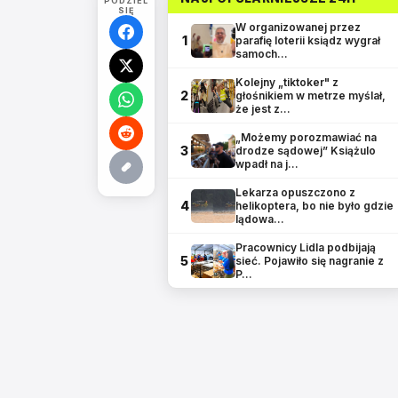
PODZIEL
SIĘ
W organizowanej przez
1
parafię loterii ksiądz wygrał
samoch…
Kolejny „tiktoker" z
2
głośnikiem w metrze myślał,
że jest z…
„Możemy porozmawiać na
3
drodze sądowej” Książulo
wpadł na j…
Lekarza opuszczono z
4
helikoptera, bo nie było gdzie
lądowa…
Pracownicy Lidla podbijają
5
sieć. Pojawiło się nagranie z
P…