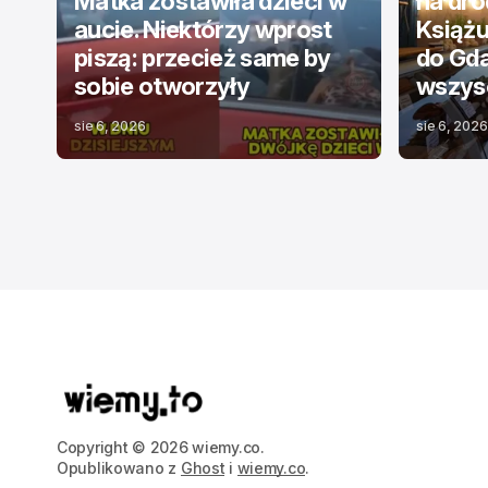
Matka zostawiła dzieci w
na dr
aucie. Niektórzy wprost
Książu
piszą: przecież same by
do Gda
sobie otworzyły
wszysc
sie 6, 2026
sie 6, 2026
Copyright © 2026 wiemy.co.
Opublikowano z
Ghost
i
wiemy.co
.