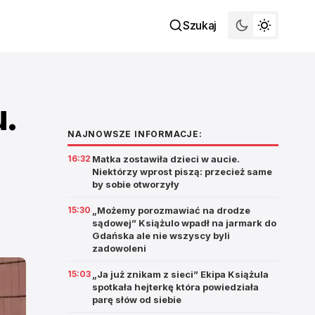
Szukaj
.
NAJNOWSZE INFORMACJE:
16:32
Matka zostawiła dzieci w aucie.
Niektórzy wprost piszą: przecież same
by sobie otworzyły
15:30
„Możemy porozmawiać na drodze
sądowej” Książulo wpadł na jarmark do
Gdańska ale nie wszyscy byli
zadowoleni
15:03
„Ja już znikam z sieci” Ekipa Książula
spotkała hejterkę która powiedziała
parę słów od siebie