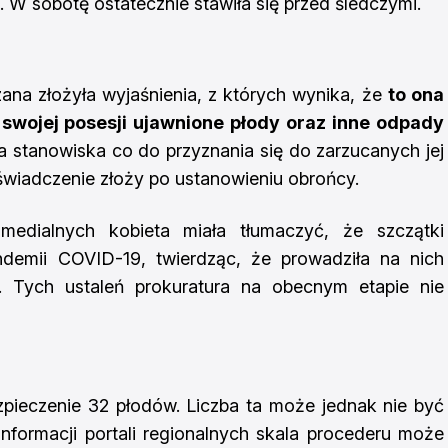
. W sobotę ostatecznie stawiła się przed śledczymi.
zana złożyła wyjaśnienia, z których wynika, że
to ona
 swojej posesji ujawnione płody oraz inne odpady
ła stanowiska co do przyznania się do zarzucanych jej
wiadczenie złoży po ustanowieniu obrońcy.
 medialnych kobieta miała tłumaczyć, że szczątki
ndemii COVID-19, twierdząc, że prowadziła na nich
Tych ustaleń prokuratura na obecnym etapie nie
bezpieczenie 32 płodów. Liczba ta może jednak nie być
informacji portali regionalnych skala procederu może