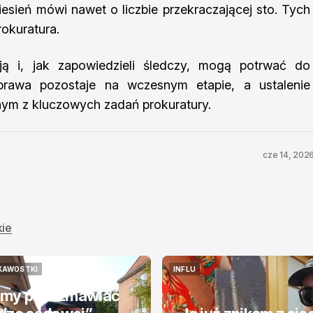
esień mówi nawet o liczbie przekraczającej sto. Tych
rokuratura.
ją i, jak zapowiedzieli śledczy, mogą potrwać do
prawa pozostaje na wczesnym etapie, a ustalenie
ym z kluczowych zadań prokuratury.
cze 14, 202
kie
KAWOSTKI
INFLU
KAWOSTKI
INFLU
my porozmawiać