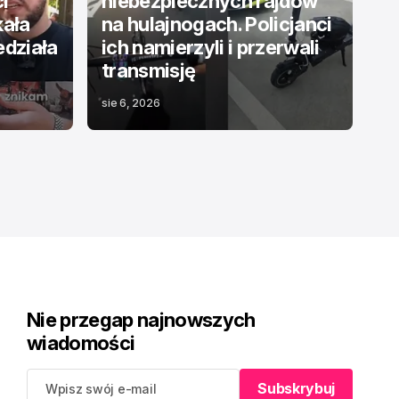
ci”
niebezpiecznych rajdów
kała
na hulajnogach. Policjanci
edziała
ich namierzyli i przerwali
transmisję
sie 6, 2026
Nie przegap najnowszych
wiadomości
Subskrybuj