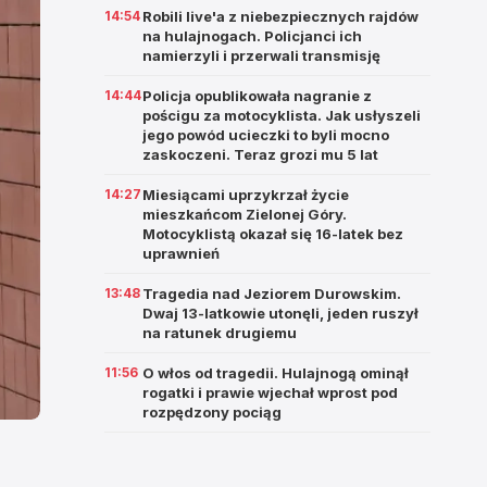
14:54
Robili live'a z niebezpiecznych rajdów
na hulajnogach. Policjanci ich
namierzyli i przerwali transmisję
14:44
Policja opublikowała nagranie z
pościgu za motocyklista. Jak usłyszeli
jego powód ucieczki to byli mocno
zaskoczeni. Teraz grozi mu 5 lat
14:27
Miesiącami uprzykrzał życie
mieszkańcom Zielonej Góry.
Motocyklistą okazał się 16-latek bez
uprawnień
13:48
Tragedia nad Jeziorem Durowskim.
Dwaj 13-latkowie utonęli, jeden ruszył
na ratunek drugiemu
11:56
O włos od tragedii. Hulajnogą ominął
rogatki i prawie wjechał wprost pod
rozpędzony pociąg