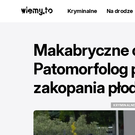
Kryminalne
Na drodze
Makabryczne o
Patomorfolog p
zakopania pł
KRYMINALN