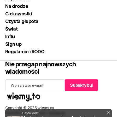
Na drodze
Ciekawostki
Czysta głupota
Świat
Influ
Sign up
Regulamin i RODO
Nie przegap najnowszych
wiadomości
Subskrybuj
Subskrybuj
Copyright © 2026 wiemy.co.
Opublikowano z
Ghost
i
wiemy.co
.
Czytaj dalej