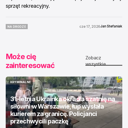
sprzęt rekreacyjny.
Jan Stefaniak
cze 17, 2026
NA DRODZE
NA DRODZE
Może cię
Zobacz
zainteresować
wszystkie
KRYMINALNE
KRYMINALNE
31-letnia Ukrainka okradła szatnię na
siłowni w Warszawie, łup wysłała
kurierem za granicę. Policjanci
przechwycili paczkę