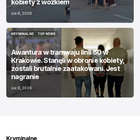
kobiety z wózkiem
sie 8, 2026
KRYMINALNE
TOP NEWS
KRYMINALNE
TOP NEWS
Awantura w tramwaju linii 50 w
Krakowie. Stanęli w obronie kobiety,
zostali brutalnie zaatakowani. Jest
nagranie
sie 8, 2026
Kryminalne