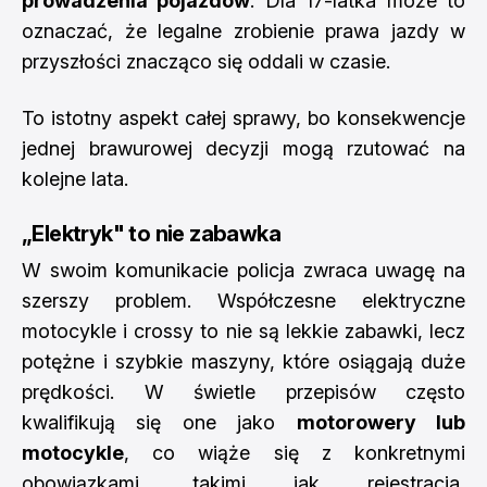
prowadzenia pojazdów
. Dla 17-latka może to
oznaczać, że legalne zrobienie prawa jazdy w
przyszłości znacząco się oddali w czasie.
To istotny aspekt całej sprawy, bo konsekwencje
jednej brawurowej decyzji mogą rzutować na
kolejne lata.
„Elektryk" to nie zabawka
W swoim komunikacie policja zwraca uwagę na
szerszy problem. Współczesne elektryczne
motocykle i crossy to nie są lekkie zabawki, lecz
potężne i szybkie maszyny, które osiągają duże
prędkości. W świetle przepisów często
kwalifikują się one jako
motorowery lub
motocykle
, co wiąże się z konkretnymi
obowiązkami, takimi jak rejestracja,