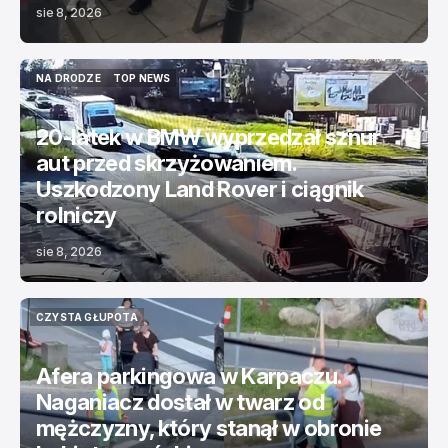
sie 8, 2026
NA DRODZE
TOP NEWS
NA DRODZE
TOP NEWS
20-latek w BMW wyprzedzał sznur
aut przed skrzyżowaniem.
Uszkodzony Land Rover i ciągnik
rolniczy
sie 8, 2026
CZYSTA GŁUPOTA
CZYSTA GŁUPOTA
Afera parkingowa w Karpaczu.
Naganiacz dostał w twarz od
mężczyzny, który stanął w obronie