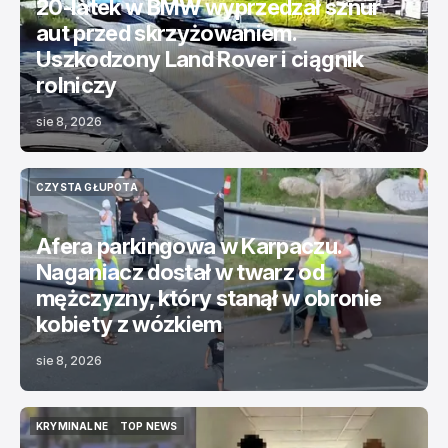
20-latek w BMW wyprzedzał sznur
aut przed skrzyżowaniem.
Uszkodzony Land Rover i ciągnik
rolniczy
sie 8, 2026
CZYSTA GŁUPOTA
CZYSTA GŁUPOTA
Afera parkingowa w Karpaczu.
Naganiacz dostał w twarz od
mężczyzny, który stanął w obronie
kobiety z wózkiem
sie 8, 2026
KRYMINALNE
TOP NEWS
KRYMINALNE
TOP NEWS