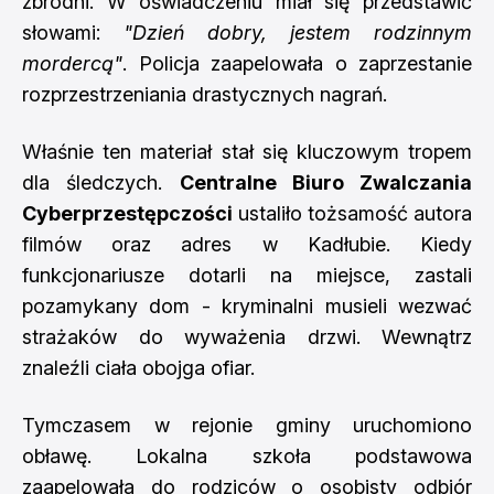
zbrodni. W oświadczeniu miał się przedstawić
słowami:
"Dzień dobry, jestem rodzinnym
mordercą"
. Policja zaapelowała o zaprzestanie
rozprzestrzeniania drastycznych nagrań.
Właśnie ten materiał stał się kluczowym tropem
dla śledczych.
Centralne Biuro Zwalczania
Cyberprzestępczości
ustaliło tożsamość autora
filmów oraz adres w Kadłubie. Kiedy
funkcjonariusze dotarli na miejsce, zastali
pozamykany dom - kryminalni musieli wezwać
strażaków do wyważenia drzwi. Wewnątrz
znaleźli ciała obojga ofiar.
Tymczasem w rejonie gminy uruchomiono
obławę. Lokalna szkoła podstawowa
zaapelowała do rodziców o osobisty odbiór