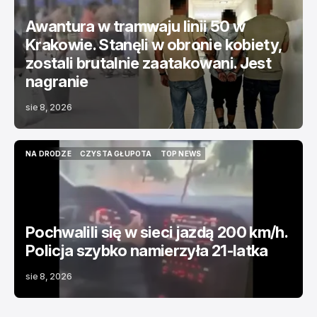
Awantura w tramwaju linii 50 w
Krakowie. Stanęli w obronie kobiety,
zostali brutalnie zaatakowani. Jest
nagranie
sie 8, 2026
NA DRODZE
CZYSTA GŁUPOTA
TOP NEWS
NA DRODZE
CZYSTA GŁUPOTA
TOP NEWS
Pochwalili się w sieci jazdą 200 km/h.
Policja szybko namierzyła 21-latka
sie 8, 2026