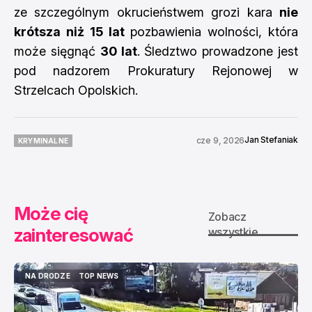
ze szczególnym okrucieństwem grozi kara
nie
krótsza niż 15 lat
pozbawienia wolności, która
może sięgnąć
30 lat
. Śledztwo prowadzone jest
pod nadzorem Prokuratury Rejonowej w
Strzelcach Opolskich.
Jan Stefaniak
cze 9, 2026
KRYMINALNE
KRYMINALNE
Może cię
Zobacz
zainteresować
wszystkie
NA DRODZE
TOP NEWS
NA DRODZE
TOP NEWS