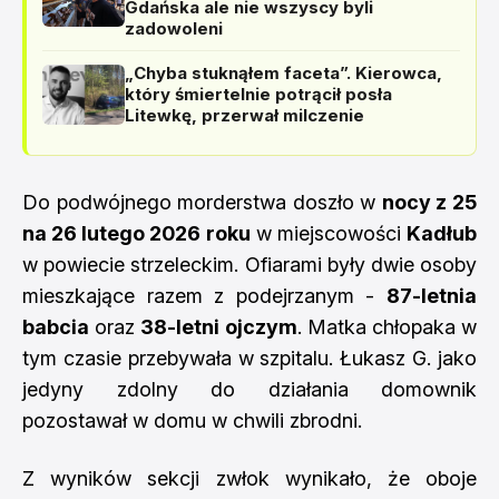
Gdańska ale nie wszyscy byli
zadowoleni
„Chyba stuknąłem faceta”. Kierowca,
który śmiertelnie potrącił posła
Litewkę, przerwał milczenie
Do podwójnego morderstwa doszło w
nocy z 25
na 26 lutego 2026 roku
w miejscowości
Kadłub
w powiecie strzeleckim. Ofiarami były dwie osoby
mieszkające razem z podejrzanym -
87-letnia
babcia
oraz
38-letni ojczym
. Matka chłopaka w
tym czasie przebywała w szpitalu. Łukasz G. jako
jedyny zdolny do działania domownik
pozostawał w domu w chwili zbrodni.
Z wyników sekcji zwłok wynikało, że oboje