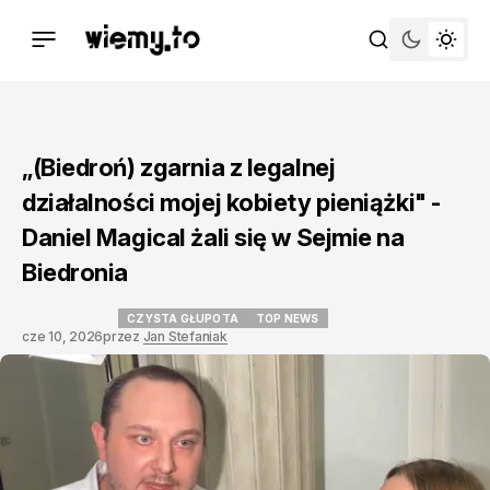
„(Biedroń) zgarnia z legalnej
działalności mojej kobiety pieniążki" -
Daniel Magical żali się w Sejmie na
Biedronia
CZYSTA GŁUPOTA
TOP NEWS
cze 10, 2026
przez
Jan Stefaniak