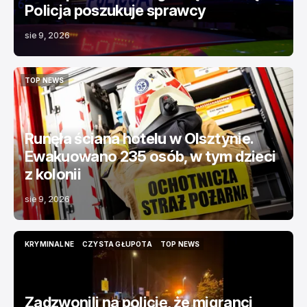
Policja poszukuje sprawcy
sie 9, 2026
TOP NEWS
TOP NEWS
Runęła ściana hotelu w Olsztynie.
Ewakuowano 235 osób, w tym dzieci
z kolonii
sie 9, 2026
KRYMINALNE
CZYSTA GŁUPOTA
TOP NEWS
KRYMINALNE
CZYSTA GŁUPOTA
TOP NEWS
Zadzwonili na policję, że migranci