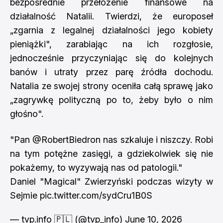
bezpośrednie przełożenie finansowe na
działalność Natalii. Twierdzi, że europoseł
„zgarnia z legalnej działalności jego kobiety
pieniążki", zarabiając na ich rozgłosie,
jednocześnie przyczyniając się do kolejnych
banów i utraty przez parę źródła dochodu.
Natalia ze swojej strony oceniła całą sprawę jako
„zagrywkę polityczną po to, żeby było o nim
głośno".
"Pan
@RobertBiedron
nas szkaluje i niszczy. Robi
na tym potężne zasięgi, a gdziekolwiek się nie
pokażemy, to wyzywają nas od patologii."
Daniel "Magical" Zwierzyński podczas wizyty w
Sejmie
pic.twitter.com/sydCru1B0S
— tvp.info 🇵🇱 (@tvp_info)
June 10, 2026