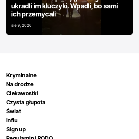
ukradli im kluczyki. Wpadli, bo sami
ich przemycali
sie 9, 2026
Kryminalne
Na drodze
Ciekawostki
Czysta głupota
Świat
Influ
Sign up
Regulamin i RODO