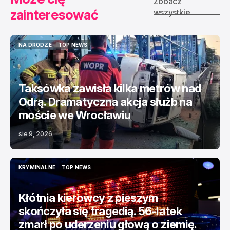
Zobacz
zainteresować
wszystkie
NA DRODZE
TOP NEWS
NA DRODZE
TOP NEWS
Taksówka zawisła kilka metrów nad
Odrą. Dramatyczna akcja służb na
moście we Wrocławiu
sie 9, 2026
KRYMINALNE
TOP NEWS
KRYMINALNE
TOP NEWS
Kłótnia kierowcy z pieszym
skończyła się tragedią. 56-latek
zmarł po uderzeniu głową o ziemię.