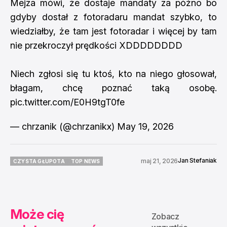
Mejza mówi, że dostaje mandaty za późno bo
gdyby dostał z fotoradaru mandat szybko, to
wiedziałby, że tam jest fotoradar i więcej by tam
nie przekroczył prędkości XDDDDDDDD
Niech zgłosi się tu ktoś, kto na niego głosował,
błagam, chcę poznać taką osobę.
pic.twitter.com/E0H9tgT0fe
— chrzanik (@chrzanikx)
May 19, 2026
Jan Stefaniak
maj 21, 2026
CZYSTA GŁUPOTA
TOP NEWS
CZYSTA GŁUPOTA
TOP NEWS
Może cię
Zobacz