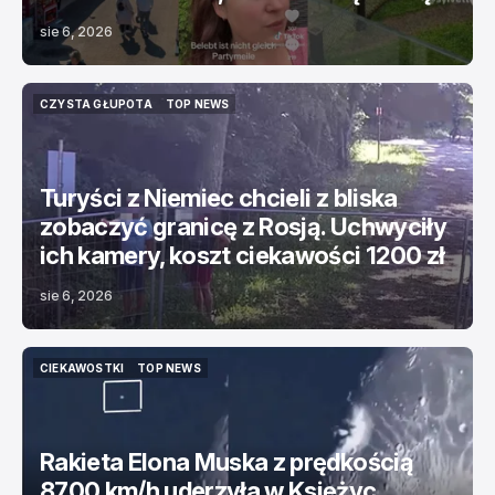
sie 6, 2026
CZYSTA GŁUPOTA
TOP NEWS
CZYSTA GŁUPOTA
TOP NEWS
Turyści z Niemiec chcieli z bliska
zobaczyć granicę z Rosją. Uchwyciły
ich kamery, koszt ciekawości 1200 zł
sie 6, 2026
CIEKAWOSTKI
TOP NEWS
CIEKAWOSTKI
TOP NEWS
Rakieta Elona Muska z prędkością
8700 km/h uderzyła w Księżyc.