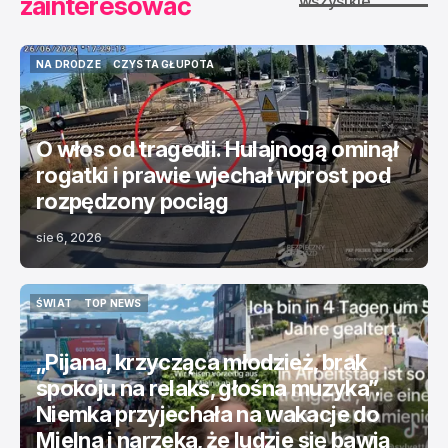
zainteresować
wszystkie
NA DRODZE
CZYSTA GŁUPOTA
NA DRODZE
CZYSTA GŁUPOTA
O włos od tragedii. Hulajnogą ominął
rogatki i prawie wjechał wprost pod
rozpędzony pociąg
sie 6, 2026
ŚWIAT
TOP NEWS
ŚWIAT
TOP NEWS
„Pijana, krzycząca młodzież, brak
spokoju na relaks, głośna muzyka”.
Niemka przyjechała na wakacje do
Mielna i narzeka, że ludzie się bawią