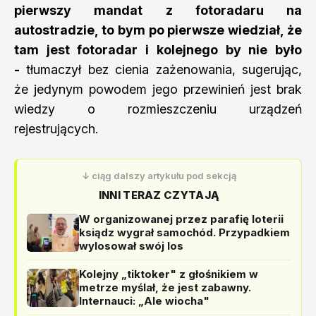
pierwszy mandat z fotoradaru na
autostradzie, to bym po pierwsze wiedział, że
tam jest fotoradar i kolejnego by nie było
-
tłumaczył bez cienia zażenowania, sugerując,
że jedynym powodem jego przewinień jest brak
wiedzy o rozmieszczeniu urządzeń
rejestrujących.
↓ ciąg dalszy artykułu pod sekcją
INNI TERAZ CZYTAJĄ
W organizowanej przez parafię loterii
ksiądz wygrał samochód. Przypadkiem
wylosował swój los
Kolejny „tiktoker" z głośnikiem w
metrze myślał, że jest zabawny.
Internauci: „Ale wiocha"