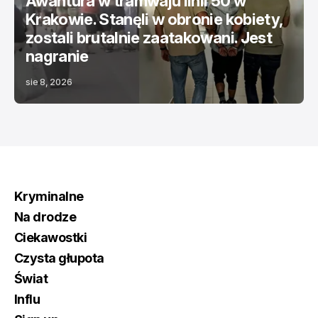
Awantura w tramwaju linii 50 w
Krakowie. Stanęli w obronie kobiety,
zostali brutalnie zaatakowani. Jest
nagranie
sie 8, 2026
Kryminalne
Na drodze
Ciekawostki
Czysta głupota
Świat
Influ