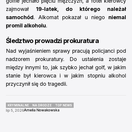
golfie jechało pięciu mężczyzn, a fotel kierowcy
zajmował
19-latek, do którego należał
samochód
. Alkomat pokazał u niego
niemal
promil alkoholu
.
Śledztwo prowadzi prokuratura
Nad wyjaśnieniem sprawy pracują policjanci pod
nadzorem prokuratury. Do ustalenia zostaje
między innymi to, jak szybko jechał golf, w jakim
stanie był kierowca i w jakim stopniu alkohol
przyczynił się do tragedii.
KRYMINALNE
NA DRODZE
TOP NEWS
Amelia Nowakowska
lip 5, 2026
KRYMINALNE
NA DRODZE
TOP NEWS