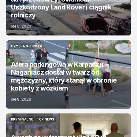
Uszkodzony Land Rover i ciągnik
rolniczy
sie 8, 2026
CZYSTA GŁUPOTA
CZYSTA GŁUPOTA
Afera parkingowa w Karpaczu.
Naganiacz dostał w twarz od
mężczyzny, który stanął w obronie
kobiety z wózkiem
sie 8, 2026
KRYMINALNE
TOP NEWS
KRYMINALNE
TOP NEWS