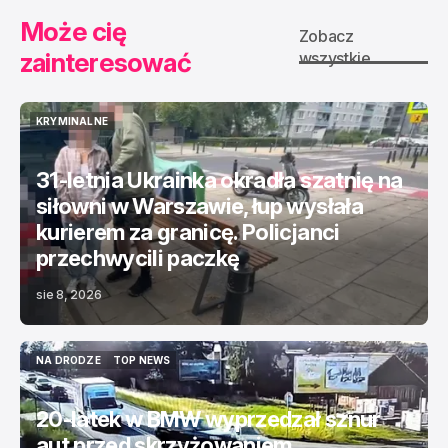
Może cię
Zobacz
zainteresować
wszystkie
KRYMINALNE
KRYMINALNE
31-letnia Ukrainka okradła szatnię na
siłowni w Warszawie, łup wysłała
kurierem za granicę. Policjanci
przechwycili paczkę
sie 8, 2026
NA DRODZE
TOP NEWS
NA DRODZE
TOP NEWS
20-latek w BMW wyprzedzał sznur
aut przed skrzyżowaniem.