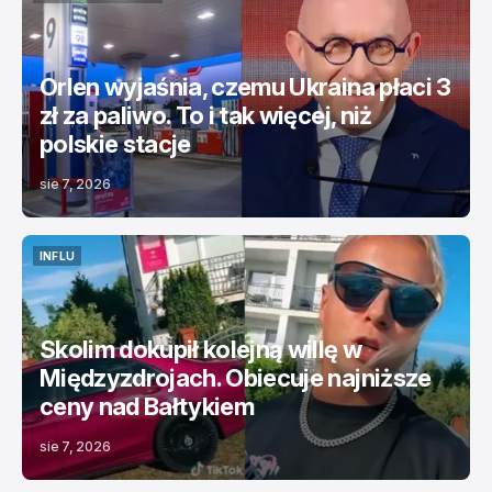
ŚWIAT
TOP NEWS
Orlen wyjaśnia, czemu Ukraina płaci 3
zł za paliwo. To i tak więcej, niż
polskie stacje
sie 7, 2026
INFLU
INFLU
Skolim dokupił kolejną willę w
Międzyzdrojach. Obiecuje najniższe
ceny nad Bałtykiem
sie 7, 2026