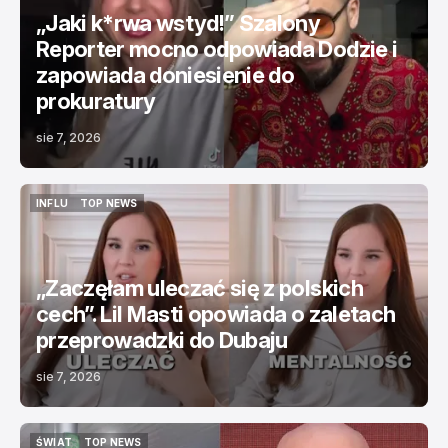
„Jaki k*rwa wstyd!” Szalony
Reporter mocno odpowiada Dodzie i
zapowiada doniesienie do
prokuratury
sie 7, 2026
INFLU
TOP NEWS
INFLU
TOP NEWS
„Zaczęłam uleczać się z polskich
cech”. Lil Masti opowiada o zaletach
przeprowadzki do Dubaju
sie 7, 2026
ŚWIAT
TOP NEWS