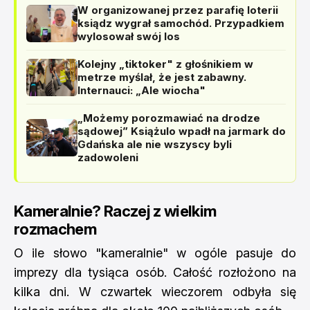
W organizowanej przez parafię loterii
ksiądz wygrał samochód. Przypadkiem
wylosował swój los
Kolejny „tiktoker" z głośnikiem w
metrze myślał, że jest zabawny.
Internauci: „Ale wiocha"
„Możemy porozmawiać na drodze
sądowej” Książulo wpadł na jarmark do
Gdańska ale nie wszyscy byli
zadowoleni
Kameralnie? Raczej z wielkim
rozmachem
O ile słowo "kameralnie" w ogóle pasuje do
imprezy dla tysiąca osób. Całość rozłożono na
kilka dni. W czwartek wieczorem odbyła się