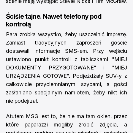
scenie mają wystąpić Stevie Nicks i Tim McGraw.
Ściśle tajne. Nawet telefony pod
kontrolą
Para zrobiła wszystko, żeby uszczelnić imprezę.
Zamiast tradycyjnych zaproszeń goście
dostawali informacje SMS-em. Przy wejściu
ustawiono punkt kontroli z tabliczkami "MIEJ
DOKUMENTY PRZYGOTOWANE" i "MIEJ
URZĄDZENIA GOTOWE". Podjeżdżały SUV-y z
całkowicie przyciemnianymi szybami, a gości
zasłaniano specjalnym namiotem, żeby nikt ich
nie podejrzał.
Atutem MSG jest to, że nie ma tam okien, przez
które paparazzi mogliby zrobić zdjęcia, a
podziemny parking pozwala wjechać i wyjechać