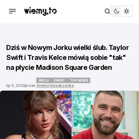
Dziś w Nowym Jorku wielki ślub. Taylor
Swift i Travis Kelce mówią sobie "tak"
na płycie Madison Square Garden
INFLU
ŚWIAT
TOP NEWS
lip 3, 2026
przez
Amelia Nowakowska