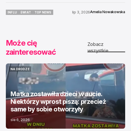
Amelia Nowakowska
lip 3, 2026
INFLU
ŚWIAT
TOP NEWS
INFLU
ŚWIAT
TOP NEWS
Może cię
Zobacz
zainteresować
wszystkie
NA DRODZE
NA DRODZE
Matka zostawiła dzieci w aucie.
Niektórzy wprost piszą: przecież
same by sobie otworzyły
sie 6, 2026