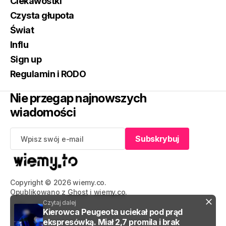
Ciekawostki
Czysta głupota
Świat
Influ
Sign up
Regulamin i RODO
Nie przegap najnowszych
wiadomości
Subskrybuj
Subskrybuj
Copyright © 2026 wiemy.co.
Opublikowano z
Ghost
i
wiemy.co
.
Czytaj dalej
Kierowca Peugeota uciekał pod prąd
ekspresówką. Miał 2,7 promila i brak