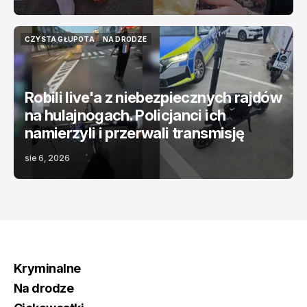
CZYSTA GŁUPOTA
NA DRODZE
CZYSTA GŁUPOTA
NA DRODZE
Robili live'a z niebezpiecznych rajdów
na hulajnogach. Policjanci ich
namierzyli i przerwali transmisję
sie 6, 2026
Kryminalne
Na drodze