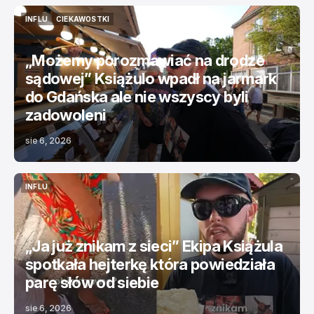
INFLU
CIEKAWOSTKI
INFLU
CIEKAWOSTKI
„Możemy porozmawiać na drodze
sądowej” Książulo wpadł na jarmark
do Gdańska ale nie wszyscy byli
zadowoleni
sie 6, 2026
INFLU
INFLU
„Ja już znikam z sieci” Ekipa Książula
spotkała hejterkę która powiedziała
parę słów od siebie
sie 6, 2026