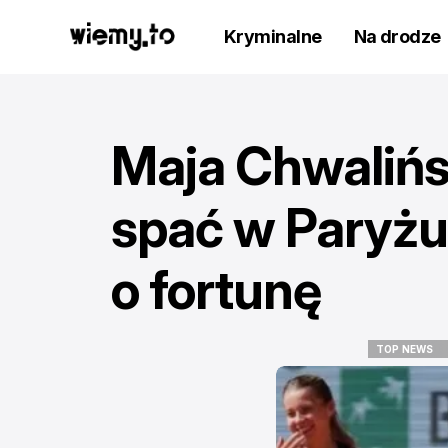
Kryminalne
Na drodze
Maja Chwalińsk
spać w Paryżu.
o fortunę
TOP NEWS