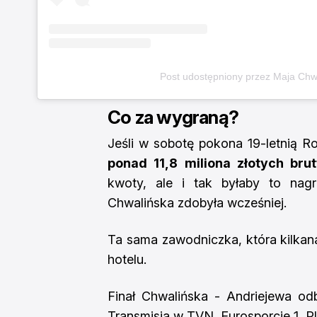
Post udostępniony przez Maja Chw
Co za wygraną?
Jeśli w sobotę pokona 19-letnią R
ponad 11,8 miliona złotych brut
kwoty, ale i tak byłaby to nagr
Chwalińska zdobyła wcześniej.
Ta sama zawodniczka, która kilkana
hotelu.
Finał Chwalińska - Andriejewa o
Transmisja w TVN, Eurosporcie 1, P