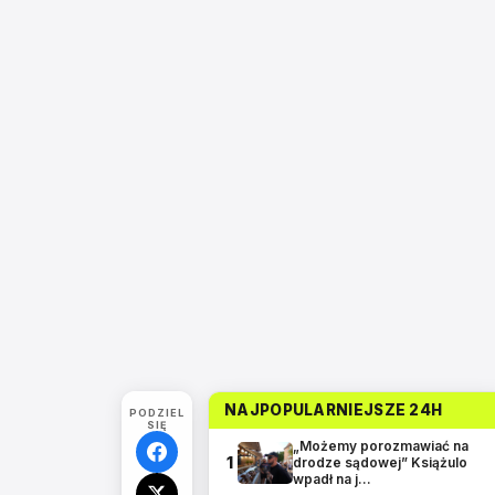
NAJPOPULARNIEJSZE 24H
PODZIEL
SIĘ
„Możemy porozmawiać na
1
drodze sądowej” Książulo
wpadł na j…