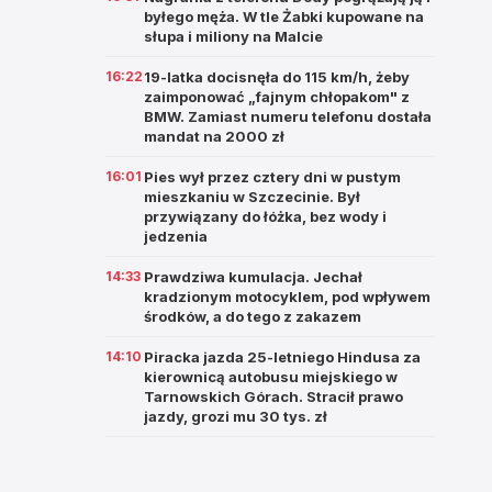
byłego męża. W tle Żabki kupowane na
słupa i miliony na Malcie
16:22
19-latka docisnęła do 115 km/h, żeby
zaimponować „fajnym chłopakom" z
BMW. Zamiast numeru telefonu dostała
mandat na 2000 zł
16:01
Pies wył przez cztery dni w pustym
mieszkaniu w Szczecinie. Był
przywiązany do łóżka, bez wody i
jedzenia
14:33
Prawdziwa kumulacja. Jechał
kradzionym motocyklem, pod wpływem
środków, a do tego z zakazem
14:10
Piracka jazda 25-letniego Hindusa za
kierownicą autobusu miejskiego w
Tarnowskich Górach. Stracił prawo
jazdy, grozi mu 30 tys. zł