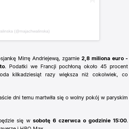
alinska (@majachwalinska)
osjankę Mirrę Andriejewą, zgarnie
2,8 miliona euro -
to
. Podatki we Francji pochłoną około 45 procent
oda kilkadziesiąt razy większa niż cokolwiek, co
ście dni temu martwiła się o wolny pokój w paryskim
dbędzie się w
sobotę 6 czerwca o godzinie 15:00
.
layerze i HBO Max.