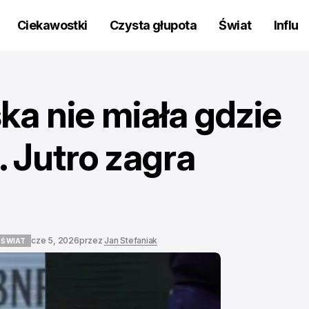
Ciekawostki
Czysta głupota
Świat
Influ
a nie miała gdzie
 Jutro zagra
cze 5, 2026
przez
Jan Stefaniak
ŚWIAT