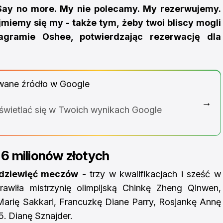
Say no more. My nie polecamy. My rezerwujemy.
ajmiemy się my - także tym, żeby twoi bliscy mogli
agramie Oshee, potwierdzając rezerwację dla
wane źródło w Google
→
yświetlać się w Twoich wynikach Google
6 milionów złotych
dziewięć meczów
- trzy w kwalifikacjach i sześć w
awiła mistrzynię olimpijską Chinkę Zheng Qinwen,
Marię Sakkari, Francuzkę Diane Parry, Rosjankę Annę
5. Dianę Sznajder.