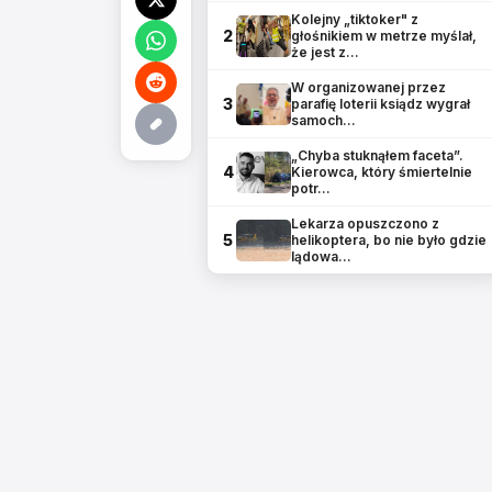
Kolejny „tiktoker" z
2
głośnikiem w metrze myślał,
że jest z…
W organizowanej przez
3
parafię loterii ksiądz wygrał
samoch…
„Chyba stuknąłem faceta”.
4
Kierowca, który śmiertelnie
potr…
Lekarza opuszczono z
5
helikoptera, bo nie było gdzie
lądowa…