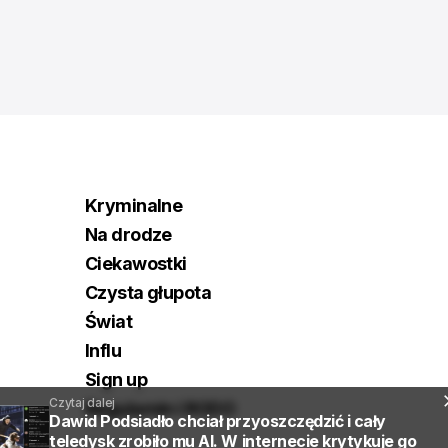
Kryminalne
Na drodze
Ciekawostki
Czysta głupota
Świat
Influ
Sign up
Czytaj dalej
Regulamin i RODO
Dawid Podsiadło chciał przyoszczędzić i cały
teledysk zrobiło mu AI. W internecie krytykuje go