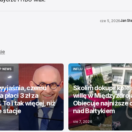
Jan St
cze 5, 2026
kie
P NEWS
INFLU
P NEWS
INFLU
wyjaśnia, czemu
Skolim dokupił kole
 płaci 3 zł za
willę w Międzyzdroj
 To i tak więcej, niż
Obiecuje najniższe 
e stacje
nad Bałtykiem
sie 7, 2026