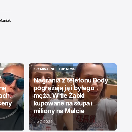
efaniak
KRYMINALNE
TOP NEWS
KRYMINALNE
TOP NEWS
Nagrania z telefonu Dody
jną
pogrążają ją i byłego
ach.
męża. W tle Żabki
ceny
kupowane na słupa i
miliony na Malcie
sie 7, 2026