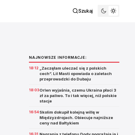
Szukaj
NAJNOWSZE INFORMACJE:
18:12
„Zaczęłam uleczać się z polskich
cech”. Lil Masti opowiada o zaletach
przeprowadzki do Dubaju
18:03
Orlen wyjaśnia, czemu Ukraina płaci 3
zł za paliwo. To i tak więcej, niż polskie
stacje
16:54
Skolim dokupił kolejną willę w
Międzyzdrojach. Obiecuje najniższe
ceny nad Bałtykiem
16:31
Nagrania z telefonu Dody pogrążają ją i