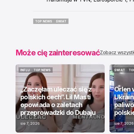
TOP NEWS
ŚWIAT
TOP NEWS
ŚWIAT
Może cię zainteresować
Zobacz wszyst
INFLU
TOP NEWS
ŚWIAT
TO
INFLU
TOP NEWS
ŚWIAT
TO
„Zaczęłam uleczać się z
Orlen 
polskich cech”. Lil Masti
Ukraina
opowiada o zaletach
paliwo.
przeprowadzki do Dubaju
polski
sie 7, 2026
sie 7, 2026