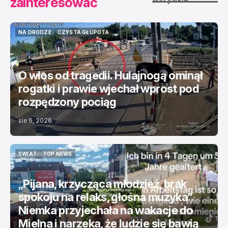
zainteresować
NA DRODZE
CZYSTA GŁUPOTA
NA DRODZE
CZYSTA GŁUPOTA
O włos od tragedii. Hulajnogą ominął
rogatki i prawie wjechał wprost pod
rozpędzony pociąg
sie 6, 2026
ŚWIAT
TOP NEWS
ŚWIAT
TOP NEWS
„Pijana, krzycząca młodzież, brak
spokoju na relaks, głośna muzyka”.
Niemka przyjechała na wakacje do
Mielna i narzeka, że ludzie się bawią