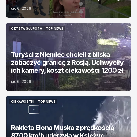
sie 6, 2026
CZYSTA GŁUPOTA
TOP NEWS
CZYSTA GŁUPOTA
TOP NEWS
Turyści z Niemiec chcieli z bliska
zobaczyć granicę z Rosją. Uchwyciły
ich kamery, koszt ciekawości 1200 zł
sie 6, 2026
CIEKAWOSTKI
TOP NEWS
CIEKAWOSTKI
TOP NEWS
Rakieta Elona Muska z prędkością
8700 km/h uderzyła w Księżyc.