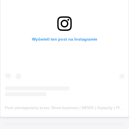
Wyświetl ten post na Instagramie
Post udostępniony przez Show business | NEWS | Gwiazdy | Plotki | (@telemagazyn)