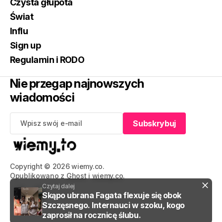
Czysta głupota
Świat
Influ
Sign up
Regulamin i RODO
Nie przegap najnowszych
wiadomości
Subskrybuj
Subskrybuj
Copyright © 2026 wiemy.co.
Opublikowano z
Ghost
i
wiemy.co
.
Czytaj dalej
Skąpo ubrana Fagata flexuje się obok
Szczęsnego. Internauci w szoku, kogo
zaprosił na rocznicę ślubu.