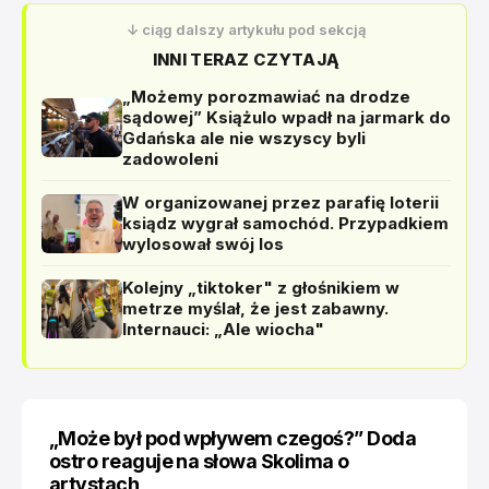
↓ ciąg dalszy artykułu pod sekcją
INNI TERAZ CZYTAJĄ
„Możemy porozmawiać na drodze
sądowej” Książulo wpadł na jarmark do
Gdańska ale nie wszyscy byli
zadowoleni
W organizowanej przez parafię loterii
ksiądz wygrał samochód. Przypadkiem
wylosował swój los
Kolejny „tiktoker" z głośnikiem w
metrze myślał, że jest zabawny.
Internauci: „Ale wiocha"
„Może był pod wpływem czegoś?” Doda
ostro reaguje na słowa Skolima o
artystach