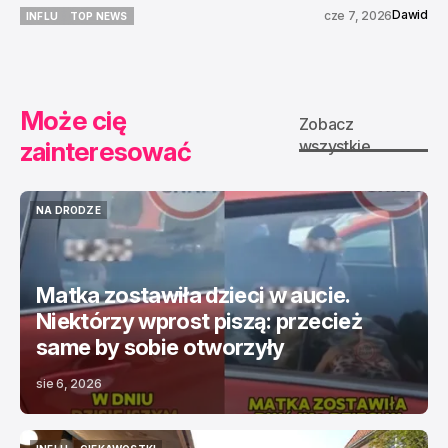
Dawid
cze 7, 2026
INFLU
TOP NEWS
INFLU
TOP NEWS
Może cię
Zobacz
zainteresować
wszystkie
NA DRODZE
NA DRODZE
Matka zostawiła dzieci w aucie.
Niektórzy wprost piszą: przecież
same by sobie otworzyły
sie 6, 2026