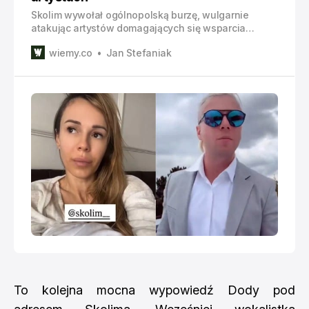
Skolim wywołał ogólnopolską burzę, wulgarnie
atakując artystów domagających się wsparcia
socjalnego. Do dyskusji dołączyła Doda - i nie
wiemy.co
Jan Stefaniak
zostawiła na królu latino suchej nitki. Wokalistka
zakwestionowała stan, w jakim Skolim wygłaszał
swój wywód, a przy okazji przypomniała mu, czym
powinien się zajmować. Skolim odpala się przy grillu
Iskrą do całej
To kolejna mocna wypowiedź Dody pod