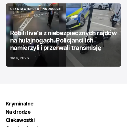
CZYSTA GŁUPOTA
NA DRODZE
CZYSTA GŁUPOTA
NA DRODZE
Robili live'a z niebezpiecznych rajdów
na hulajnogach. Policjanci ich
namierzyli i przerwali transmisję
sie 6, 2026
Kryminalne
Na drodze
Ciekawostki