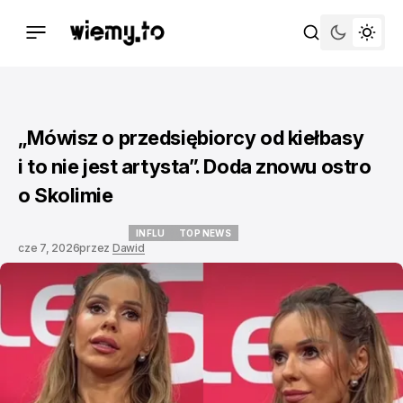
„Mówisz o przedsiębiorcy od kiełbasy
i to nie jest artysta”. Doda znowu ostro
o Skolimie
INFLU
TOP NEWS
cze 7, 2026
przez
Dawid