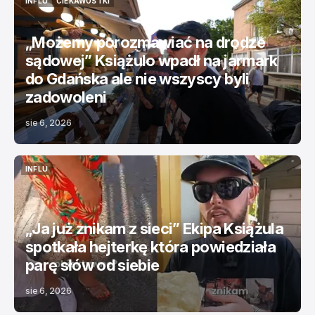
INFLU
CIEKAWOSTKI
INFLU
CIEKAWOSTKI
„Możemy porozmawiać na drodze
sądowej” Książulo wpadł na jarmark
do Gdańska ale nie wszyscy byli
zadowoleni
sie 6, 2026
INFLU
INFLU
„Ja już znikam z sieci” Ekipa Książula
spotkała hejterkę która powiedziała
parę słów od siebie
sie 6, 2026