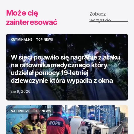
Może cię
Zobacz
zainteresować
wszystkie
KRYMINALNE
TOP NEWS
KRYMINALNE
TOP NEWS
W sieci pojawiło się nagranie z ataku
na ratownika medycznego który
udzielał pomocy 19-letniej
dziewczynie która wypadła z okna
sie 9, 2026
NA DRODZE
TOP NEWS
NA DRODZE
TOP NEWS