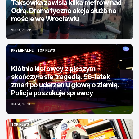
Taksówka zawisła kilka metrów nad
Odrą. Dramatyczna akcja służb na
moście we Wrocławiu
sie 9, 2026
KRYMINALNE
TOP NEWS
KRYMINALNE
TOP NEWS
Kłótnia kierowcy z pieszym
skończyła się tragedią. 56-latek
zmarł po uderzeniu głową o ziemię.
Policja poszukuje sprawcy
sie 9, 2026
TOP NEWS
TOP NEWS