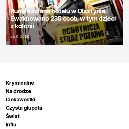
Runęła ściana hotelu w Olsztynie.
Ewakuowano 235 osób, w tym dzieci
z kolonii
sie 9, 2026
Kryminalne
Na drodze
Ciekawostki
Czysta głupota
Świat
Influ