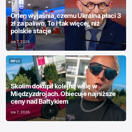
Orlen wyjaśnia, czemu Ukraina płaci 3
zł za paliwo. To i tak więcej, niż
polskie stacje
sie 7, 2026
INFLU
INFLU
Skolim dokupił kolejną willę w
Międzyzdrojach. Obiecuje najniższe
ceny nad Bałtykiem
sie 7, 2026