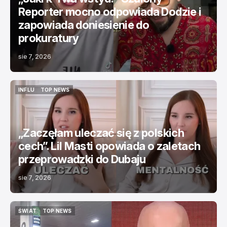
Reporter mocno odpowiada Dodzie i
zapowiada doniesienie do
prokuratury
sie 7, 2026
INFLU
TOP NEWS
INFLU
TOP NEWS
„Zaczęłam uleczać się z polskich
cech”. Lil Masti opowiada o zaletach
przeprowadzki do Dubaju
sie 7, 2026
ŚWIAT
TOP NEWS
ŚWIAT
TOP NEWS