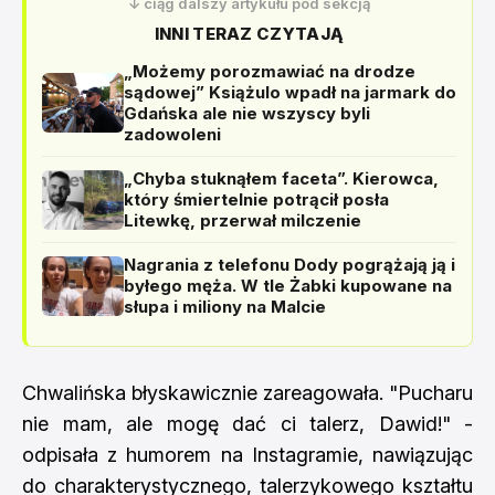
↓ ciąg dalszy artykułu pod sekcją
INNI TERAZ CZYTAJĄ
„Możemy porozmawiać na drodze
sądowej” Książulo wpadł na jarmark do
Gdańska ale nie wszyscy byli
zadowoleni
„Chyba stuknąłem faceta”. Kierowca,
który śmiertelnie potrącił posła
Litewkę, przerwał milczenie
Nagrania z telefonu Dody pogrążają ją i
byłego męża. W tle Żabki kupowane na
słupa i miliony na Malcie
Chwalińska błyskawicznie zareagowała. "Pucharu
nie mam, ale mogę dać ci talerz, Dawid!" -
odpisała z humorem na Instagramie, nawiązując
do charakterystycznego, talerzykowego kształtu