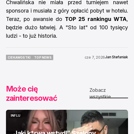
Chwalińska nie miała przed turniejem nawet
sponsora i musiała z góry opłacić pobyt w hotelu.
Teraz, po awansie do
TOP 25 rankingu WTA
,
będzie dużo łatwiej. A "Sto lat" od 100 tysięcy
ludzi - to już historia.
Jan Stefaniak
cze 7, 2026
CIEKAWOSTKI
TOP NEWS
CIEKAWOSTKI
TOP NEWS
Może cię
Zobacz
zainteresować
wszystkie
INFLU
INFLU
„Jaki k*rwa wstyd!” Szalony