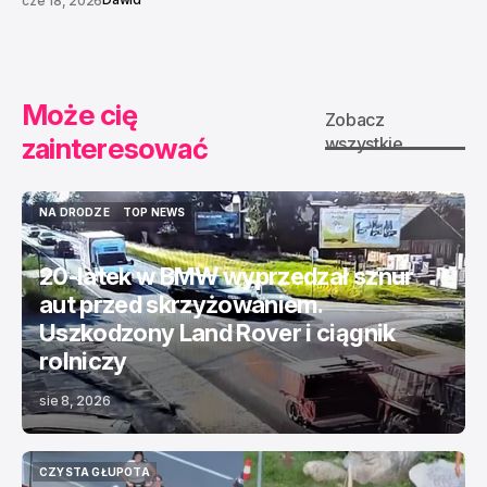
cze 18, 2026
Może cię
Zobacz
zainteresować
wszystkie
NA DRODZE
TOP NEWS
NA DRODZE
TOP NEWS
20-latek w BMW wyprzedzał sznur
aut przed skrzyżowaniem.
Uszkodzony Land Rover i ciągnik
rolniczy
sie 8, 2026
CZYSTA GŁUPOTA