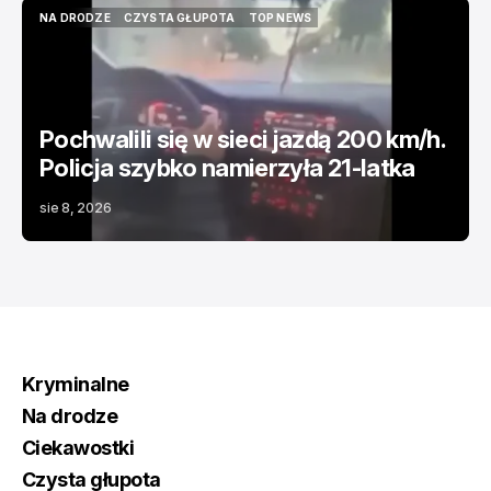
NA DRODZE
CZYSTA GŁUPOTA
TOP NEWS
NA DRODZE
CZYSTA GŁUPOTA
TOP NEWS
Pochwalili się w sieci jazdą 200 km/h.
Policja szybko namierzyła 21-latka
sie 8, 2026
Kryminalne
Na drodze
Ciekawostki
Czysta głupota