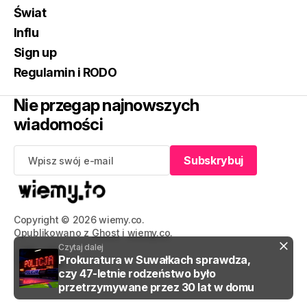
Świat
Influ
Sign up
Regulamin i RODO
Nie przegap najnowszych
wiadomości
Subskrybuj
Subskrybuj
Copyright © 2026 wiemy.co.
Opublikowano z
Ghost
i
wiemy.co
.
Czytaj dalej
Prokuratura w Suwałkach sprawdza,
czy 47-letnie rodzeństwo było
przetrzymywane przez 30 lat w domu