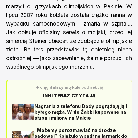
marzyli o igrzyskach olimpijskich w Pekinie. W
lipcu 2007 roku kobieta została ciężko ranna w
wypadku samochodowym i zmarła w szpitalu.
Jak opisuje oficjalny serwis olimpijski, przed jej
śmiercią Steiner obiecał, że zdobędzie olimpijskie
złoto. Reuters przedstawiał tę obietnicę nieco
ostrożniej — jako zapewnienie, że nie porzuci ich
wspólnego olimpijskiego marzenia.
↓ ciąg dalszy artykułu pod sekcją
INNI TERAZ CZYTAJĄ
Nagrania z telefonu Dody pogrążają ją i
byłego męża. W tle Żabki kupowane na
słupa i miliony na Malcie
„Możemy porozmawiać na drodze
sądowej” Książulo wpadł na jarmark do