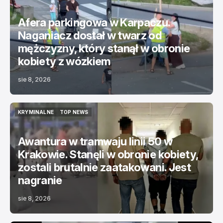
CZYSTA GŁUPOTA
Afera parkingowa w Karpaczu.
Naganiacz dostał w twarz od
mężczyzny, który stanął w obronie
kobiety z wózkiem
sie 8, 2026
KRYMINALNE
TOP NEWS
KRYMINALNE
TOP NEWS
Awantura w tramwaju linii 50 w
Krakowie. Stanęli w obronie kobiety,
zostali brutalnie zaatakowani. Jest
nagranie
sie 8, 2026