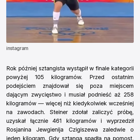
instagram
Rok później sztangista wystąpił w finale kategorii
powyżej 105 kilogramów. Przed ostatnim
podejściem znajdował się poza miejscem
dającym zwycięstwo i musiał podnieść aż 258
kilogramów — więcej niż kiedykolwiek wcześniej
na zawodach. Steiner zdołał zaliczyć próbę,
uzyskał łącznie 461 kilogramów i wyprzedził
Rosjanina Jewgienija Czigiszewa zaledwie o
jeden kilogram. Gdy sztanga spadła na pomost,