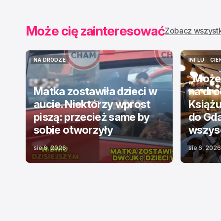
Może cię zainteresować
Zobacz wszyst
NA DRODZE
INFLU
CIE
NA DRODZE
INFLU
CIE
„Może
Matka zostawiła dzieci w
na dr
aucie. Niektórzy wprost
Książu
piszą: przecież same by
do Gda
sobie otworzyły
wszysc
sie 6, 2026
sie 6, 2026