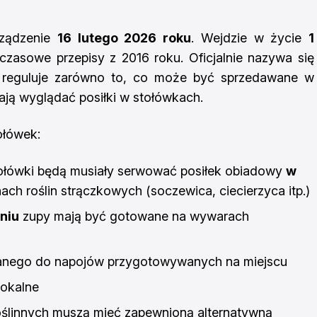
rządzenie
16 lutego 2026 roku
. Wejdzie w życie
1
czasowe przepisy z 2016 roku. Oficjalnie nazywa się
 reguluje zarówno to, co może być sprzedawane w
mają wyglądać posiłki w stołówkach.
ołówek:
ołówki będą musiały serwować posiłek obiadowy
w
nach roślin strączkowych (soczewica, ciecierzyca itp.)
niu
zupy mają być gotowane na wywarach
wanego do napojów przygotowywanych na miejscu
lokalne
roślinnych muszą mieć zapewnioną alternatywną