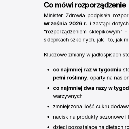
Co mówi rozporządzenie
Minister Zdrowia podpisała rozpo
września 2026 r.
i zastąpi dotych
"rozporządzeniem sklepikowym" -
sklepikach szkolnych, jak i to, jak 
Kluczowe zmiany w jadłospisach st
co najmniej raz w tygodniu
st
pełni roślinny
, oparty na nasio
co najmniej dwa razy w tygod
warzywnych
zmniejszona ilość cukru doda
nacisk na produkty sezonowe i 
dzieci pozostające na dietach 