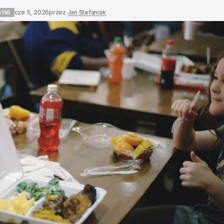
cze 5, 2026
przez
Jan Stefaniak
TKI