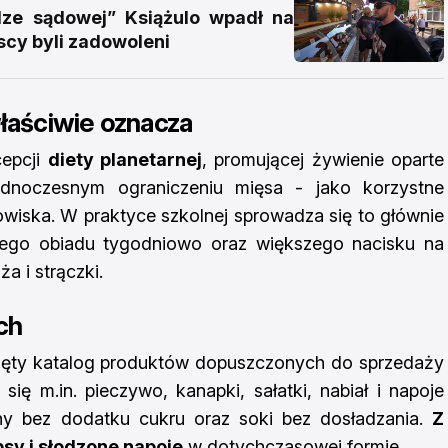
e sądowej” Książulo wpadł na
scy byli zadowoleni
właściwie oznacza
cepcji
diety planetarnej
, promującej żywienie oparte
ednoczesnym ograniczeniu mięsa - jako korzystne
dowiska. W praktyce szkolnej sprowadza się to głównie
ego obiadu tygodniowo oraz większego nacisku na
a i strączki.
ch
ęty katalog produktów dopuszczonych do sprzedaży
 się m.in. pieczywo, kanapki, sałatki, nabiał i napoje
hy bez dodatku cukru oraz soki bez dosładzania.
Z
sy i słodzone napoje
w dotychczasowej formie.