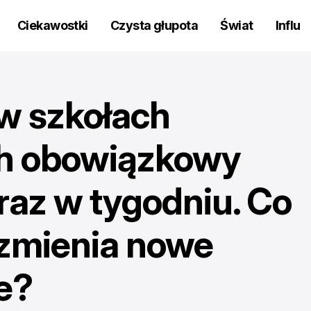
Ciekawostki
Czysta głupota
Świat
Influ
 w szkołach
ch obowiązkowy
 raz w tygodniu. Co
zmienia nowe
e?