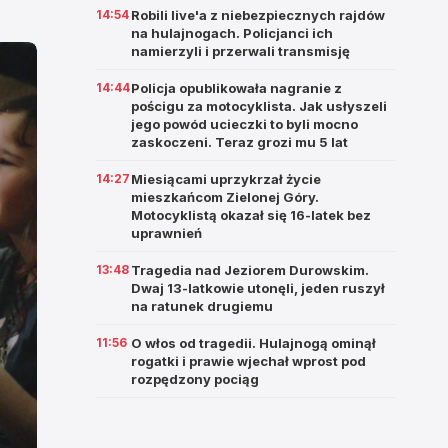
14:54
Robili live'a z niebezpiecznych rajdów
na hulajnogach. Policjanci ich
namierzyli i przerwali transmisję
14:44
Policja opublikowała nagranie z
pościgu za motocyklista. Jak usłyszeli
jego powód ucieczki to byli mocno
zaskoczeni. Teraz grozi mu 5 lat
14:27
Miesiącami uprzykrzał życie
mieszkańcom Zielonej Góry.
Motocyklistą okazał się 16-latek bez
uprawnień
13:48
Tragedia nad Jeziorem Durowskim.
Dwaj 13-latkowie utonęli, jeden ruszył
na ratunek drugiemu
11:56
O włos od tragedii. Hulajnogą ominął
rogatki i prawie wjechał wprost pod
rozpędzony pociąg