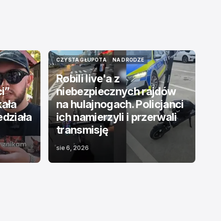
CZYSTA GŁUPOTA
NA DRODZE
CZYSTA GŁUPOTA
NA DRODZE
Robili live'a z
ci”
niebezpiecznych rajdów
kała
na hulajnogach. Policjanci
edziała
ich namierzyli i przerwali
transmisję
sie 6, 2026