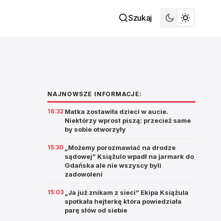
Szukaj
NAJNOWSZE INFORMACJE:
16:32
Matka zostawiła dzieci w aucie.
Niektórzy wprost piszą: przecież same
by sobie otworzyły
15:30
„Możemy porozmawiać na drodze
sądowej” Książulo wpadł na jarmark do
Gdańska ale nie wszyscy byli
zadowoleni
15:03
„Ja już znikam z sieci” Ekipa Książula
spotkała hejterkę która powiedziała
parę słów od siebie