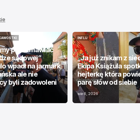
kie
KAWOSTKI
INFLU
KAWOSTKI
INFLU
my porozmawiać
odze sądowej”
„Ja już znikam z sie
lo wpadł na jarmark
Ekipa Książula spot
ńska ale nie
hejterkę która powi
y byli zadowoleni
parę słów od siebie
sie 6, 2026