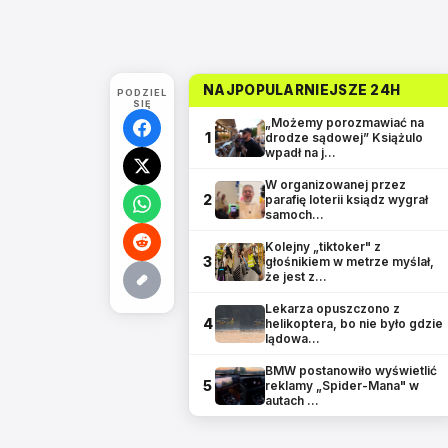
NAJPOPULARNIEJSZE 24H
PODZIEL
SIĘ
„Możemy porozmawiać na
1
drodze sądowej” Książulo
wpadł na j…
W organizowanej przez
2
parafię loterii ksiądz wygrał
samoch…
Kolejny „tiktoker" z
3
głośnikiem w metrze myślał,
że jest z…
Lekarza opuszczono z
4
helikoptera, bo nie było gdzie
lądowa…
BMW postanowiło wyświetlić
5
reklamy „Spider-Mana" w
autach …