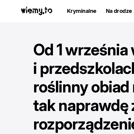
Kryminalne
Na drodze
Od 1 września
i przedszkola
roślinny obiad
tak naprawdę 
rozporządzeni