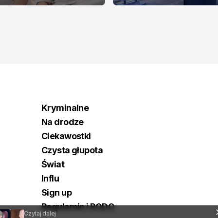
Kryminalne
Na drodze
Ciekawostki
Czysta głupota
Świat
Influ
Sign up
Regulamin i RODO
Czytaj dalej