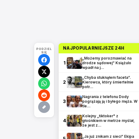
NAJPOPULARNIEJSZE 24H
PODZIEL
SIĘ
„Możemy porozmawiać na
1
drodze sądowej” Książulo
wpadł na j…
„Chyba stuknąłem faceta”.
2
Kierowca, który śmiertelnie
potr…
Nagrania z telefonu Dody
3
pogrążają ją i byłego męża. W
tle…
Kolejny „tiktoker" z
4
głośnikiem w metrze myślał,
że jest z…
„Ja już znikam z sieci” Ekipa
5