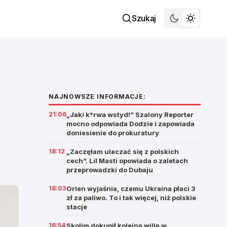
Szukaj
NAJNOWSZE INFORMACJE:
21:06
„Jaki k*rwa wstyd!” Szalony Reporter
mocno odpowiada Dodzie i zapowiada
doniesienie do prokuratury
18:12
„Zaczęłam uleczać się z polskich
cech”. Lil Masti opowiada o zaletach
przeprowadzki do Dubaju
18:03
Orlen wyjaśnia, czemu Ukraina płaci 3
zł za paliwo. To i tak więcej, niż polskie
stacje
16:54
Skolim dokupił kolejną willę w