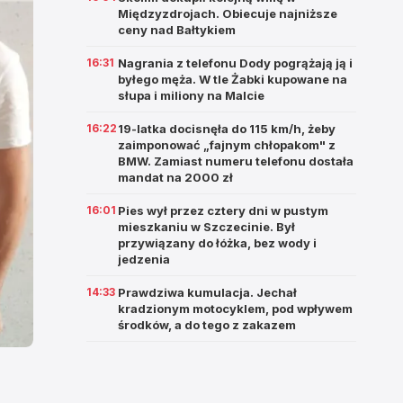
Międzyzdrojach. Obiecuje najniższe
ceny nad Bałtykiem
16:31
Nagrania z telefonu Dody pogrążają ją i
byłego męża. W tle Żabki kupowane na
słupa i miliony na Malcie
16:22
19-latka docisnęła do 115 km/h, żeby
zaimponować „fajnym chłopakom" z
BMW. Zamiast numeru telefonu dostała
mandat na 2000 zł
16:01
Pies wył przez cztery dni w pustym
mieszkaniu w Szczecinie. Był
przywiązany do łóżka, bez wody i
jedzenia
14:33
Prawdziwa kumulacja. Jechał
kradzionym motocyklem, pod wpływem
środków, a do tego z zakazem