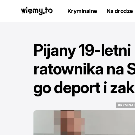
Kryminalne
Na drodze
Pijany 19-letn
ratownika na 
go deport i za
KRYMINA