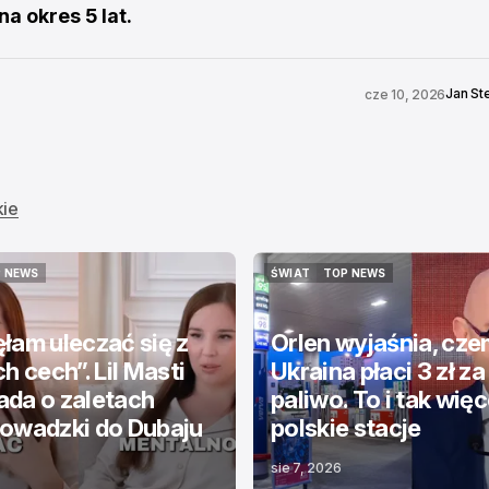
a okres 5 lat.
Jan St
cze 10, 2026
kie
 NEWS
ŚWIAT
TOP NEWS
 NEWS
ŚWIAT
TOP NEWS
łam uleczać się z
Orlen wyjaśnia, cz
h cech”. Lil Masti
Ukraina płaci 3 zł za
da o zaletach
paliwo. To i tak więce
owadzki do Dubaju
polskie stacje
sie 7, 2026