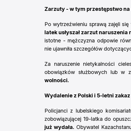
Zarzuty - w tym przestępstwo n
Po wytrzeźwieniu sprawą zajęli się f
latek usłyszał zarzut naruszenia
istotne - mężczyzna odpowie rów
nie ujawniła szczegółów dotyczącyc
Za naruszenie nietykalności ciele
obowiązków służbowych lub w 
wolności.
Wydalenie z Polski i 5-letni zak
Policjanci z lubelskiego komisaria
zobowiązującej 19-latka do opuszcz
już wydała.
Obywatel Kazachstanu