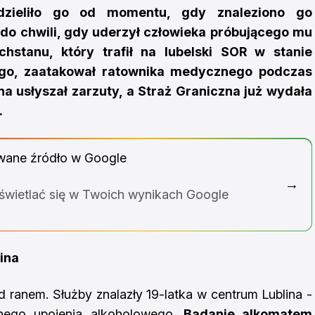
 dzieliło go od momentu, gdy znaleziono go
 do chwili, gdy uderzył człowieka próbującego mu
hstanu, który trafił na lubelski SOR w stanie
ego, zaatakował ratownika medycznego podczas
 usłyszał zarzuty, a Straż Graniczna już wydała
.
wane źródło w Google
→
yświetlać się w Twoich wynikach Google
ina
d ranem. Służby znalazły 19-latka w centrum Lublina -
nego upojenia alkoholowego.
Badanie alkomatem