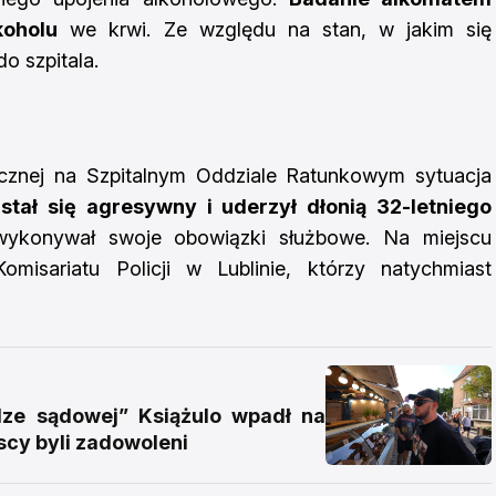
koholu
we krwi. Ze względu na stan, w jakim się
o szpitala.
znej na Szpitalnym Oddziale Ratunkowym sytuacja
 stał się agresywny i uderzył dłonią 32-letniego
wykonywał swoje obowiązki służbowe. Na miejscu
Komisariatu Policji w Lublinie, którzy natychmiast
e sądowej” Książulo wpadł na
scy byli zadowoleni