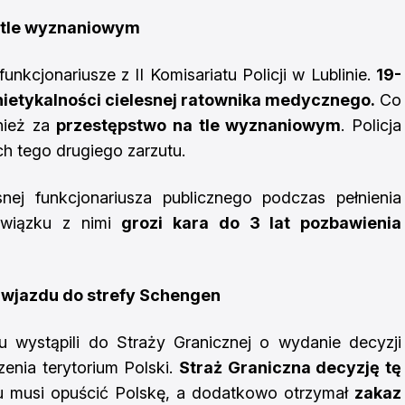
a tle wyznaniowym
unkcjonariusze z II Komisariatu Policji w Lublinie.
19-
 nietykalności cielesnej ratownika medycznego.
Co
nież za
przestępstwo na tle wyznaniowym
. Policja
h tego drugiego zarzutu.
snej funkcjonariusza publicznego podczas pełnienia
związku z nimi
grozi kara do 3 lat pozbawienia
az wjazdu do strefy Schengen
tu wystąpili do Straży Granicznej o wydanie decyzji
enia terytorium Polski.
Straż Graniczna decyzję tę
 musi opuścić Polskę, a dodatkowo otrzymał
zakaz