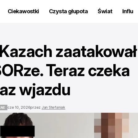
Ciekawostki
Czysta głupota
Świat
Influ
i Kazach zaatakował
SORze. Teraz czeka
kaz wjazdu
cze 10, 2026
przez
Jan Stefaniak
LNE