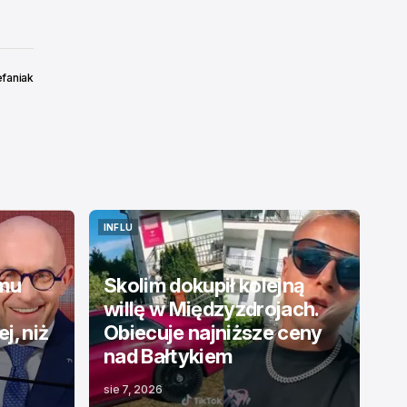
efaniak
INFLU
INFLU
emu
Skolim dokupił kolejną
willę w Międzyzdrojach.
j, niż
Obiecuje najniższe ceny
nad Bałtykiem
sie 7, 2026