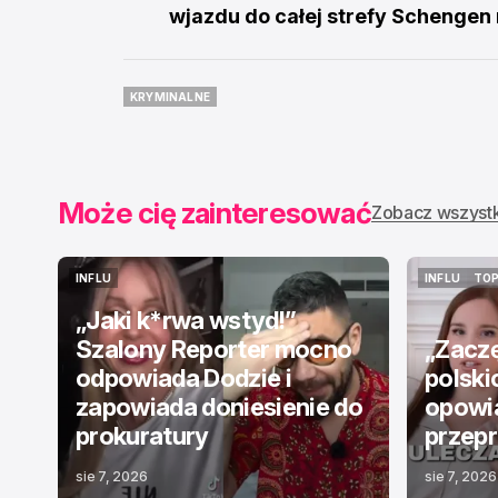
wjazdu do całej strefy Schengen n
KRYMINALNE
KRYMINALNE
Może cię zainteresować
Zobacz wszyst
INFLU
INFLU
TOP
INFLU
INFLU
TOP
„Jaki k*rwa wstyd!”
Szalony Reporter mocno
„Zaczę
odpowiada Dodzie i
polskic
zapowiada doniesienie do
opowia
prokuratury
przepr
sie 7, 2026
sie 7, 2026