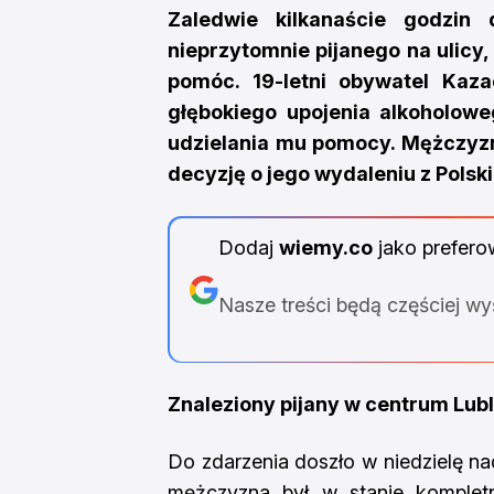
Zaledwie kilkanaście godzin
nieprzytomnie pijanego na ulicy,
pomóc. 19-letni obywatel Kazac
głębokiego upojenia alkoholow
udzielania mu pomocy. Mężczyzna
decyzję o jego wydaleniu z Polski
Dodaj
wiemy.co
jako prefero
Nasze treści będą częściej w
Znaleziony pijany w centrum Lubl
Do zdarzenia doszło w niedzielę na
mężczyzna był w stanie komplet