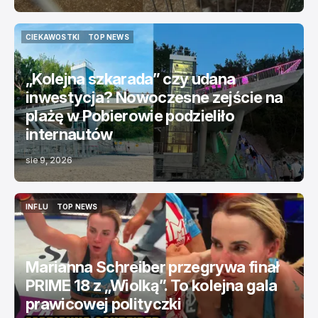
CIEKAWOSTKI
TOP NEWS
CIEKAWOSTKI
TOP NEWS
„Kolejna szkarada” czy udana
inwestycja? Nowoczesne zejście na
plażę w Pobierowie podzieliło
internautów
sie 9, 2026
INFLU
TOP NEWS
INFLU
TOP NEWS
Marianna Schreiber przegrywa finał
PRIME 18 z „Wiolką”. To kolejna gala
prawicowej polityczki