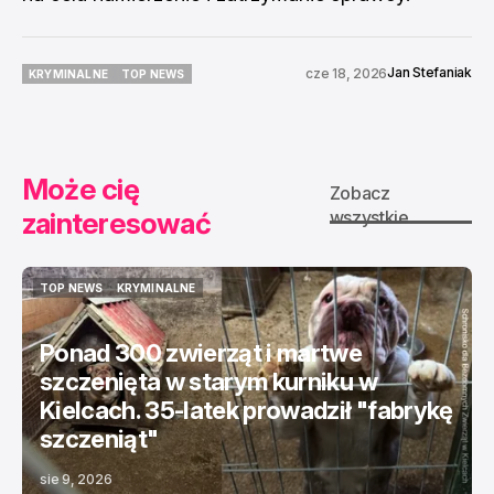
Jan Stefaniak
cze 18, 2026
KRYMINALNE
TOP NEWS
KRYMINALNE
TOP NEWS
Może cię
Zobacz
zainteresować
wszystkie
TOP NEWS
KRYMINALNE
TOP NEWS
KRYMINALNE
Ponad 300 zwierząt i martwe
szczenięta w starym kurniku w
Kielcach. 35-latek prowadził "fabrykę
szczeniąt"
sie 9, 2026