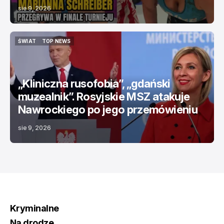
sie 9, 2026
ŚWIAT
TOP NEWS
ŚWIAT
TOP NEWS
„Kliniczna rusofobia”, „gdański
muzealnik”. Rosyjskie MSZ atakuje
Nawrockiego po jego przemówieniu
sie 9, 2026
Kryminalne
Na drodze