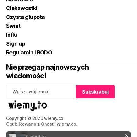
Ciekawostki
Czysta głupota
Świat
Influ
Sign up
Regulamin i RODO
Nie przegap najnowszych
wiadomości
Subskrybuj
Subskrybuj
Copyright © 2026 wiemy.co.
Opublikowano z
Ghost
i
wiemy.co
.
Czytaj dalej