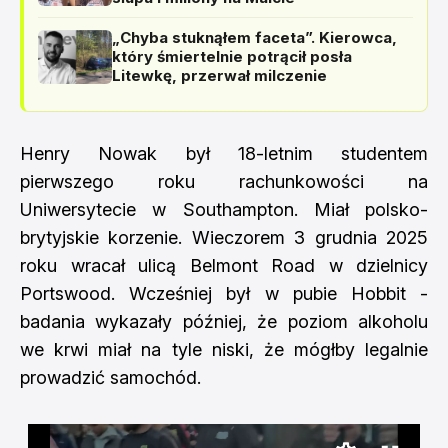
„Chyba stuknąłem faceta”. Kierowca,
który śmiertelnie potrącił posła
Litewkę, przerwał milczenie
Henry Nowak był 18-letnim studentem
pierwszego roku rachunkowości na
Uniwersytecie w Southampton. Miał polsko-
brytyjskie korzenie. Wieczorem 3 grudnia 2025
roku wracał ulicą Belmont Road w dzielnicy
Portswood. Wcześniej był w pubie Hobbit -
badania wykazały później, że poziom alkoholu
we krwi miał na tyle niski, że mógłby legalnie
prowadzić samochód.