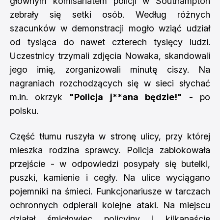
głównym komisariatem policji w Southampton
zebrały się setki osób. Według różnych
szacunków w demonstracji mogło wziąć udział
od tysiąca do nawet czterech tysięcy ludzi.
Uczestnicy trzymali zdjęcia Nowaka, skandowali
jego imię, zorganizowali minutę ciszy. Na
nagraniach rozchodzących się w sieci słychać
m.in. okrzyk
"Policja j**ana będzie!"
- po
polsku.
Część tłumu ruszyła w stronę ulicy, przy której
mieszka rodzina sprawcy. Policja zablokowała
przejście - w odpowiedzi posypały się butelki,
puszki, kamienie i cegły. Na ulice wyciągano
pojemniki na śmieci. Funkcjonariusze w tarczach
ochronnych odpierali kolejne ataki. Na miejscu
działał śmigłowiec policyjny i kilkanaście