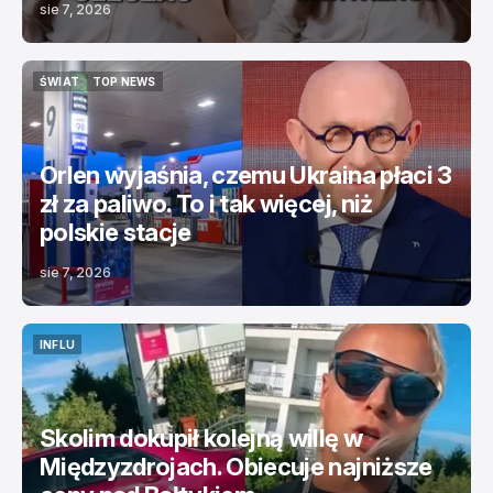
sie 7, 2026
ŚWIAT
TOP NEWS
ŚWIAT
TOP NEWS
Orlen wyjaśnia, czemu Ukraina płaci 3
zł za paliwo. To i tak więcej, niż
polskie stacje
sie 7, 2026
INFLU
INFLU
Skolim dokupił kolejną willę w
Międzyzdrojach. Obiecuje najniższe