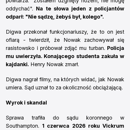
powtarza: "Zostałem dźgnięty nożem, nie mogę
oddychać".
Na te słowa jeden z policjantów
odparł: "Nie sądzę, żebyś był, kolego".
Digwa przekonał funkcjonariuszy, że to on jest
ofiarą - twierdził, że Nowak zachowywał się
rasistowsko i próbował zdjąć mu turban.
Policja
mu uwierzyła. Konającego studenta zakuła w
kajdanki.
Henry Nowak zmarł.
Digwa nagrał filmy, na których widać, jak Nowak
umiera. Sąd uznał to za okoliczność obciążającą.
Wyrok i skandal
Sprawa trafiła do sądu koronnego w
Southampton.
1 czerwca 2026 roku Vickrum