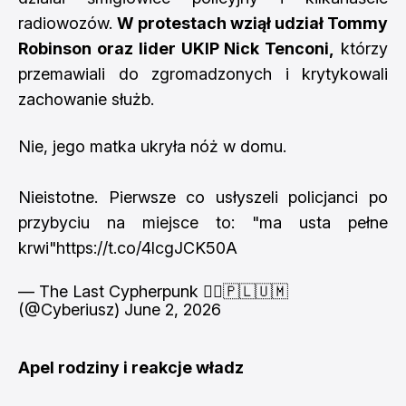
radiowozów.
W protestach wziął udział Tommy
Robinson oraz lider UKIP Nick Tenconi,
którzy
przemawiali do zgromadzonych i krytykowali
zachowanie służb.
Nie, jego matka ukryła nóż w domu.
Nieistotne. Pierwsze co usłyszeli policjanci po
przybyciu na miejsce to: "ma usta pełne
krwi"
https://t.co/4lcgJCK50A
— The Last Cypherpunk 🏴‍☠️🇵🇱🇺🇲
(@Cyberiusz)
June 2, 2026
Apel rodziny i reakcje władz