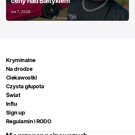
ceny nad Bałtykiem
sie 7, 2026
Kryminalne
Na drodze
Ciekawostki
Czysta głupota
Świat
Influ
Sign up
Regulamin i RODO