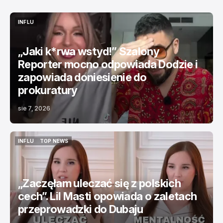
INFLU
INFLU
„Jaki k*rwa wstyd!” Szalony
Reporter mocno odpowiada Dodzie i
zapowiada doniesienie do
prokuratury
sie 7, 2026
INFLU
TOP NEWS
INFLU
TOP NEWS
„Zaczęłam uleczać się z polskich
cech”. Lil Masti opowiada o zaletach
przeprowadzki do Dubaju