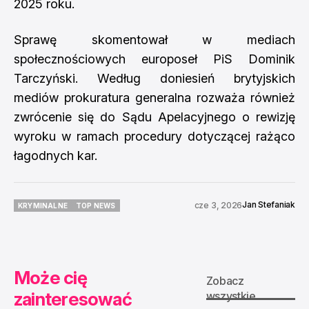
2025 roku.
Sprawę skomentował w mediach
społecznościowych europoseł PiS Dominik
Tarczyński. Według doniesień brytyjskich
mediów prokuratura generalna rozważa również
zwrócenie się do Sądu Apelacyjnego o rewizję
wyroku w ramach procedury dotyczącej rażąco
łagodnych kar.
Jan Stefaniak
cze 3, 2026
KRYMINALNE
TOP NEWS
KRYMINALNE
TOP NEWS
Może cię
Zobacz
zainteresować
wszystkie