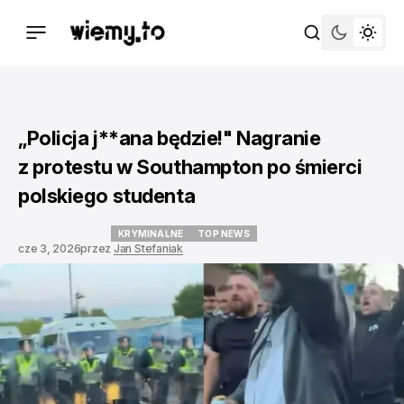
„Policja j**ana będzie!" Nagranie
z protestu w Southampton po śmierci
polskiego studenta
KRYMINALNE
TOP NEWS
cze 3, 2026
przez
Jan Stefaniak