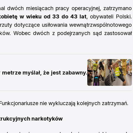
mal dwóch miesiącach pracy operacyjnej, zatrzymano
obietę w wieku od 33 do 43 lat
, obywateli Polski.
arzuty dotyczące usiłowania wewnątrzwspólnotowego
tyków. Wobec dwóch z podejrzanych sąd zastosował
w metrze myślał, że jest zabawny.
unkcjonariusze nie wykluczają kolejnych zatrzymań.
strukcyjnych narkotyków