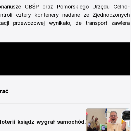
onariusze CBŚP oraz Pomorskiego Urzędu Celno-
troli cztery kontenery nadane ze Zjednoczonych
acji przewozowej wynikało, że transport zawiera
brać
loterii ksiądz wygrał samochód.