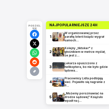
NAJPOPULARNIEJSZE 24H
PODZIEL
SIĘ
W organizowanej przez
1
parafię loterii ksiądz wygrał
samoch…
Kolejny „tiktoker" z
2
głośnikiem w metrze myślał,
że jest z…
Lekarza opuszczono z
3
helikoptera, bo nie było gdzie
lądowa…
Pracownicy Lidla podbijają
4
sieć. Pojawiło się nagranie z
P…
„Możemy porozmawiać na
5
drodze sądowej” Książulo
wpadł na j…