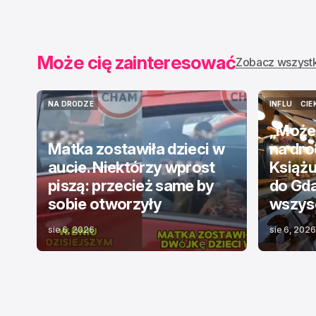
KRYMINALNE
TOP NEWS
Może cię zainteresować
Zobacz wszyst
NA DRODZE
INFLU
CIE
NA DRODZE
INFLU
CIE
„Może
Matka zostawiła dzieci w
na dr
aucie. Niektórzy wprost
Książu
piszą: przecież same by
do Gda
sobie otworzyły
wszysc
sie 6, 2026
sie 6, 2026