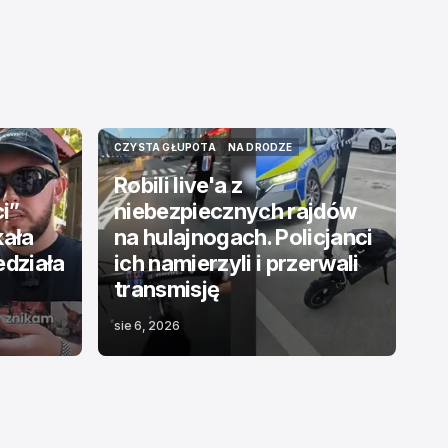
CZYSTA GŁUPOTA
NA DRODZE
CZYSTA GŁUPOTA
NA DRODZE
Robili live'a z
ci”
niebezpiecznych rajdów
kała
na hulajnogach. Policjanci
edziała
ich namierzyli i przerwali
transmisję
sie 6, 2026