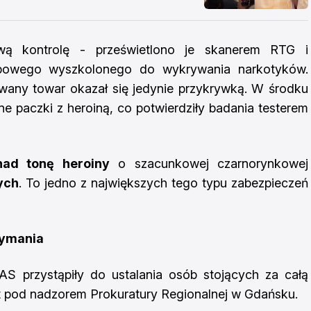
ową kontrolę - prześwietlono je skanerem RTG i
bowego wyszkolonego do wykrywania narkotyków.
wany towar okazał się jedynie przykrywką. W środku
e paczki z heroiną, co potwierdziły badania testerem
nad tonę heroiny
o szacunkowej czarnorynkowej
ych
. To jedno z największych tego typu zabezpieczeń
zymania
S przystąpiły do ustalania osób stojących za całą
t pod nadzorem Prokuratury Regionalnej w Gdańsku.