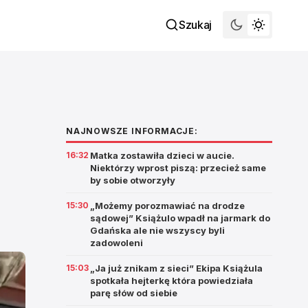
Szukaj
NAJNOWSZE INFORMACJE:
16:32
Matka zostawiła dzieci w aucie.
Niektórzy wprost piszą: przecież same
by sobie otworzyły
15:30
„Możemy porozmawiać na drodze
sądowej” Książulo wpadł na jarmark do
Gdańska ale nie wszyscy byli
zadowoleni
15:03
„Ja już znikam z sieci” Ekipa Książula
spotkała hejterkę która powiedziała
parę słów od siebie