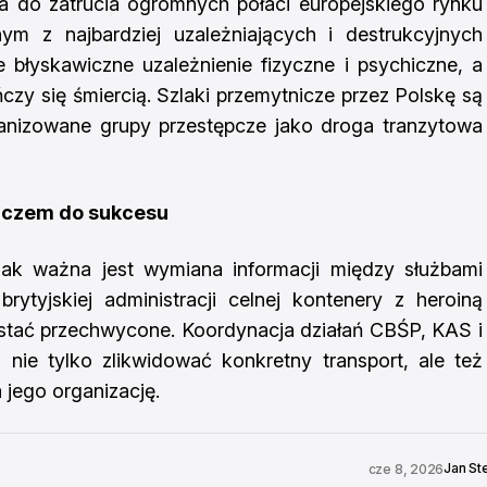
ca do zatrucia ogromnych połaci europejskiego rynku
ym z najbardziej uzależniających i destrukcyjnych
błyskawiczne uzależnienie fizyczne i psychiczne, a
y się śmiercią. Szlaki przemytnicze przez Polskę są
anizowane grupy przestępcze jako droga tranzytowa
uczem do sukcesu
jak ważna jest wymiana informacji między służbami
ytyjskiej administracji celnej kontenery z heroiną
 zostać przechwycone. Koordynacja działań CBŚP, KAS i
 nie tylko zlikwidować konkretny transport, ale też
jego organizację.
Jan St
cze 8, 2026