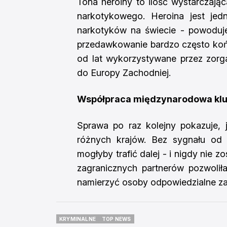
Tona heroiny to ilość wystarczają
narkotykowego. Heroina jest jedn
narkotyków na świecie - powoduje 
przedawkowanie bardzo często kończ
od lat wykorzystywane przez zorg
do Europy Zachodniej.
Współpraca międzynarodowa kl
Sprawa po raz kolejny pokazuje, 
różnych krajów. Bez sygnału od br
mogłyby trafić dalej - i nigdy nie
zagranicznych partnerów pozwoliła
namierzyć osoby odpowiedzialne za 
KRYMINALNE
TOP NEWS