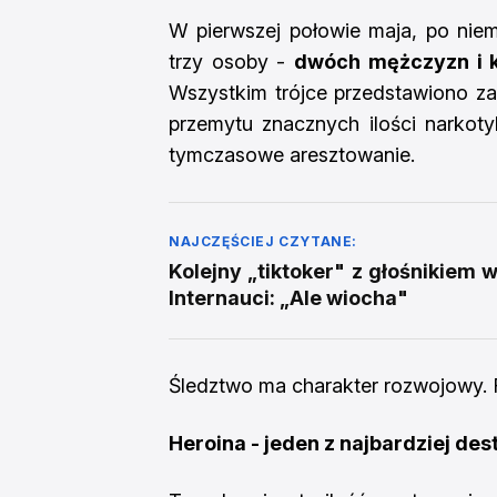
W pierwszej połowie maja, po nie
trzy osoby -
dwóch mężczyzn i k
Wszystkim trójce przedstawiono z
przemytu znacznych ilości narko
tymczasowe aresztowanie.
NAJCZĘŚCIEJ CZYTANE:
Kolejny „tiktoker" z głośnikiem 
Internauci: „Ale wiocha"
Śledztwo ma charakter rozwojowy. F
Heroina - jeden z najbardziej de