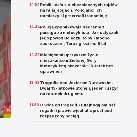
14:54
Robili live'a z niebezpiecznych rajdów
na hulajnogach. Policjanci ich
namierzyli i przerwali transmisję
14:44
Policja opublikowała nagranie z
pościgu za motocyklista. Jak usłyszeli
jego powód ucieczki to byli mocno
zaskoczeni. Teraz grozi mu 5 lat
14:27
Miesiącami uprzykrzał życie
mieszkańcom Zielonej Góry.
Motocyklistą okazał się 16-latek bez
uprawnień
13:48
Tragedia nad Jeziorem Durowskim.
Dwaj 13-latkowie utonęli, jeden ruszył
na ratunek drugiemu
11:56
O włos od tragedii. Hulajnogą ominął
rogatki i prawie wjechał wprost pod
rozpędzony pociąg