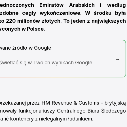
jednoczonych Emiratów Arabskich i według
zdobne cegły wykończeniowe. W środku była
ko 220 milionów złotych. To jeden z największych
conych w Polsce.
wane źródło w Google
→
yświetlać się w Twoich wynikach Google
 przekazanej przez HM Revenue & Customs - brytyjską
rmowały funkcjonariuszy Centralnego Biura Śledczego
rafić kontenery z nielegalnym ładunkiem.