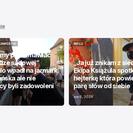
kie
KAWOSTKI
INFLU
KAWOSTKI
INFLU
my porozmawiać
odze sądowej”
„Ja już znikam z sie
lo wpadł na jarmark
Ekipa Książula spot
ńska ale nie
hejterkę która powi
y byli zadowoleni
parę słów od siebie
sie 6, 2026