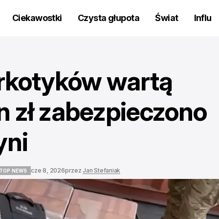
Ciekawostki
Czysta głupota
Świat
Influ
rkotyków wartą
n zł zabezpieczono
yni
cze 8, 2026
przez
Jan Stefaniak
TOP NEWS