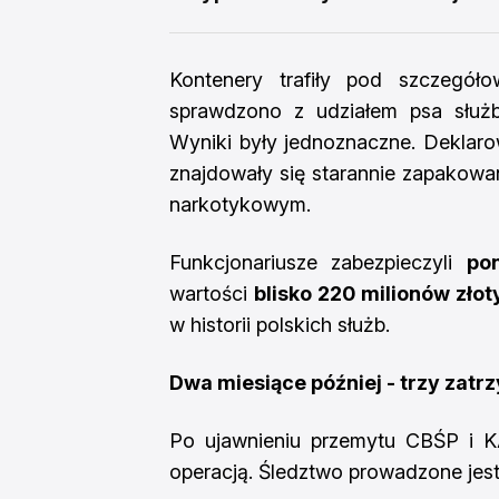
Kontenery trafiły pod szczegół
sprawdzono z udziałem psa służ
Wyniki były jednoznaczne. Deklaro
znajdowały się starannie zapakowan
narkotykowym.
Funkcjonariusze zabezpieczyli
po
wartości
blisko 220 milionów złot
w historii polskich służb.
Dwa miesiące później - trzy zatr
Po ujawnieniu przemytu CBŚP i KA
operacją. Śledztwo prowadzone jes