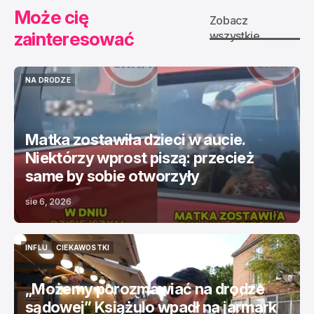
Może cię
Zobacz
zainteresować
wszystkie
NA DRODZE
NA DRODZE
Matka zostawiła dzieci w aucie.
Niektórzy wprost piszą: przecież
same by sobie otworzyły
sie 6, 2026
INFLU
CIEKAWOSTKI
INFLU
CIEKAWOSTKI
„Możemy porozmawiać na drodze
sądowej” Książulo wpadł na jarmark