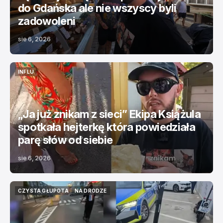
do Gdańska ale nie wszyscy byli
zadowoleni
sie 6, 2026
INFLU
INFLU
„Ja już znikam z sieci” Ekipa Książula
spotkała hejterkę która powiedziała
parę słów od siebie
sie 6, 2026
CZYSTA GŁUPOTA
NA DRODZE
CZYSTA GŁUPOTA
NA DRODZE