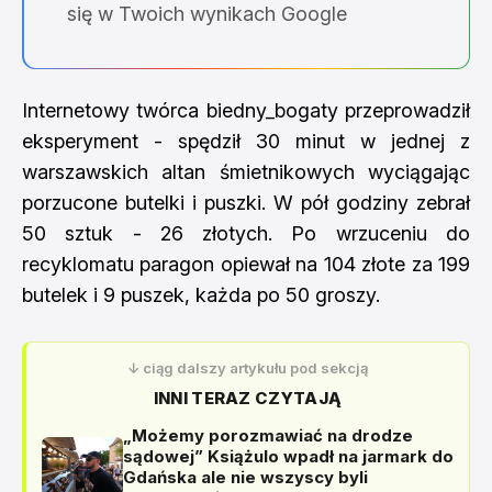
się w Twoich wynikach Google
Internetowy twórca biedny_bogaty przeprowadził
eksperyment - spędził 30 minut w jednej z
warszawskich altan śmietnikowych wyciągając
porzucone butelki i puszki. W pół godziny zebrał
50 sztuk - 26 złotych. Po wrzuceniu do
recyklomatu paragon opiewał na 104 złote za 199
butelek i 9 puszek, każda po 50 groszy.
↓ ciąg dalszy artykułu pod sekcją
INNI TERAZ CZYTAJĄ
„Możemy porozmawiać na drodze
sądowej” Książulo wpadł na jarmark do
Gdańska ale nie wszyscy byli