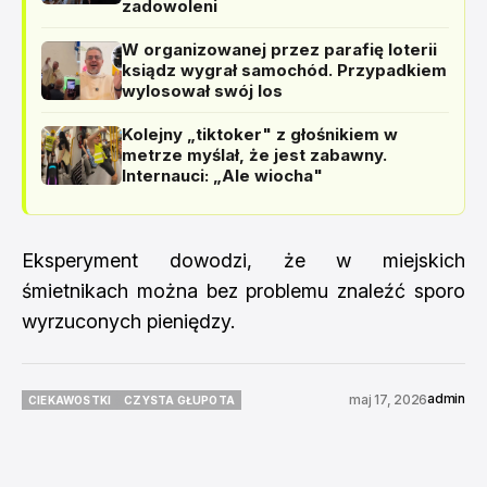
zadowoleni
W organizowanej przez parafię loterii
ksiądz wygrał samochód. Przypadkiem
wylosował swój los
Kolejny „tiktoker" z głośnikiem w
metrze myślał, że jest zabawny.
Internauci: „Ale wiocha"
Eksperyment dowodzi, że w miejskich
śmietnikach można bez problemu znaleźć sporo
wyrzuconych pieniędzy.
admin
maj 17, 2026
CIEKAWOSTKI
CZYSTA GŁUPOTA
CIEKAWOSTKI
CZYSTA GŁUPOTA