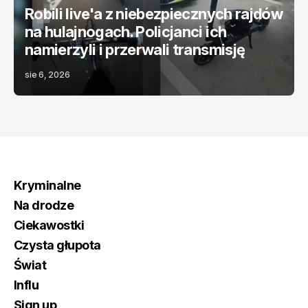
Robili live'a z niebezpiecznych rajdów
na hulajnogach. Policjanci ich
namierzyli i przerwali transmisję
sie 6, 2026
Kryminalne
Na drodze
Ciekawostki
Czysta głupota
Świat
Influ
Sign up