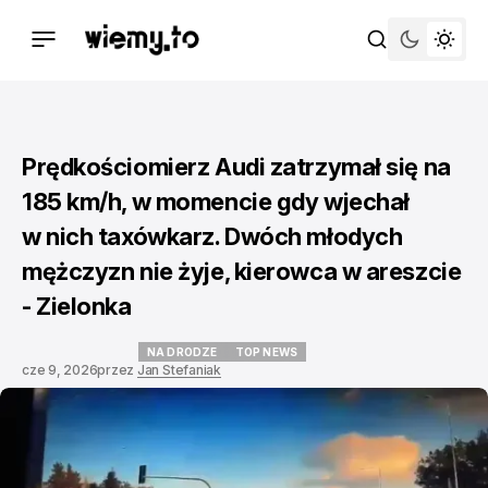
Prędkościomierz Audi zatrzymał się na
185 km/h, w momencie gdy wjechał
w nich taxówkarz. Dwóch młodych
mężczyzn nie żyje, kierowca w areszcie
- Zielonka
NA DRODZE
TOP NEWS
cze 9, 2026
przez
Jan Stefaniak