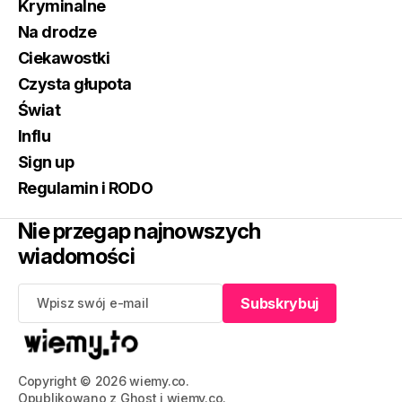
Kryminalne
Na drodze
Ciekawostki
Czysta głupota
Świat
Influ
Sign up
Regulamin i RODO
Nie przegap najnowszych
wiadomości
Subskrybuj
Subskrybuj
Copyright © 2026 wiemy.co.
Opublikowano z
Ghost
i
wiemy.co
.