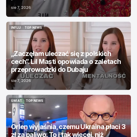
sie 7, 2026
INFLU
TOP NEWS
INFLU
TOP NEWS
„Zaczęłam uleczać się z polskich
cech”. Lil Masti opowiada o zaletach
przeprowadzki do Dubaju
sie 7, 2026
ŚWIAT
TOP NEWS
ŚWIAT
TOP NEWS
Orlen wyjaśnia, czemu Ukraina płaci 3
zł za paliwo. To i tak więcej, niż