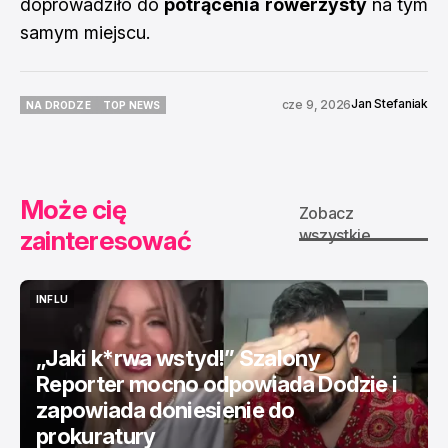
doprowadziło do
potrącenia rowerzysty
na tym
samym miejscu.
Jan Stefaniak
cze 9, 2026
NA DRODZE
TOP NEWS
NA DRODZE
TOP NEWS
Może cię
Zobacz
zainteresować
wszystkie
INFLU
INFLU
„Jaki k*rwa wstyd!” Szalony
Reporter mocno odpowiada Dodzie i
zapowiada doniesienie do
prokuratury