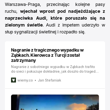
Warszawa-Praga, przecinając kolejne pasy
ruchu,
wjechał wprost pod nadjeżdżające z
naprzeciwka Audi, które poruszało się na
zielonym świetle
. Audi z impetem uderzyło w
słup sygnalizacji świetlnej i rozpadło się.
Nagranie z tragicznego wypadku w
Ząbkach. Kierowca z Turcji został
zatrzymany
Nagranie z sobotniego wypadku w Ząbkach trafiło
do sieci i pokazuje dokładnie, jak doszło do tragedii.
Kierowca Hondy z prawego pasa - przeznaczonego
wiemy.co
Jan Stefaniak
do skrętu w prawo - nagle zjeżdża w lewo i próbuje
zawrócić. Prosto pod jadące swoim pasem Audi. Nie
żyją dwaj młodzi mężczyźni. Co pokazuje nagranie
Zapis