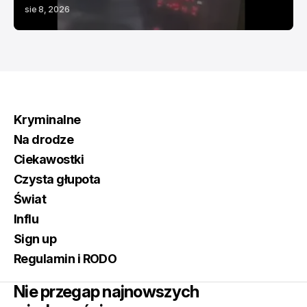
sie 8, 2026
Kryminalne
Na drodze
Ciekawostki
Czysta głupota
Świat
Influ
Sign up
Regulamin i RODO
Nie przegap najnowszych