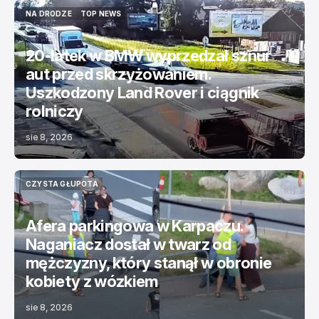
NA DRODZE
TOP NEWS
NA DRODZE
TOP NEWS
20-latek w BMW wyprzedzał sznur
aut przed skrzyżowaniem.
Uszkodzony Land Rover i ciągnik
rolniczy
sie 8, 2026
CZYSTA GŁUPOTA
CZYSTA GŁUPOTA
Afera parkingowa w Karpaczu.
Naganiacz dostał w twarz od
mężczyzny, który stanął w obronie
kobiety z wózkiem
sie 8, 2026