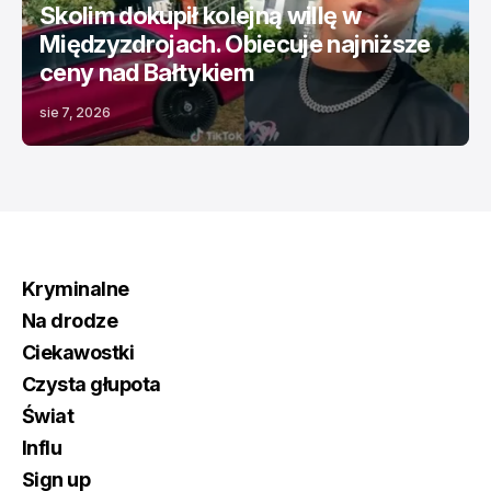
Skolim dokupił kolejną willę w
Międzyzdrojach. Obiecuje najniższe
ceny nad Bałtykiem
sie 7, 2026
Kryminalne
Na drodze
Ciekawostki
Czysta głupota
Świat
Influ
Sign up