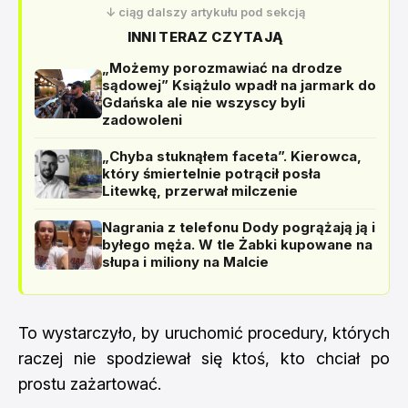
↓ ciąg dalszy artykułu pod sekcją
INNI TERAZ CZYTAJĄ
„Możemy porozmawiać na drodze
sądowej” Książulo wpadł na jarmark do
Gdańska ale nie wszyscy byli
zadowoleni
„Chyba stuknąłem faceta”. Kierowca,
który śmiertelnie potrącił posła
Litewkę, przerwał milczenie
Nagrania z telefonu Dody pogrążają ją i
byłego męża. W tle Żabki kupowane na
słupa i miliony na Malcie
To wystarczyło, by uruchomić procedury, których
raczej nie spodziewał się ktoś, kto chciał po
prostu zażartować.