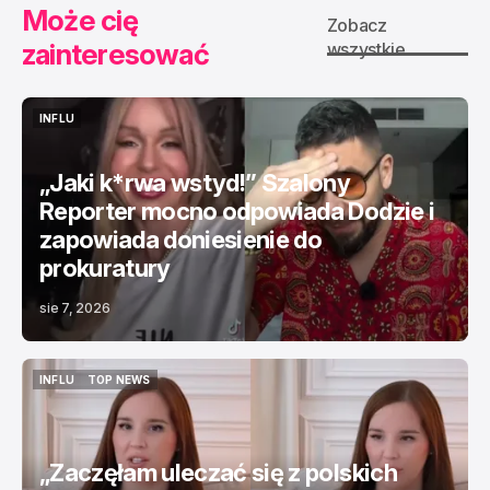
Może cię
Zobacz
zainteresować
wszystkie
INFLU
INFLU
„Jaki k*rwa wstyd!” Szalony
Reporter mocno odpowiada Dodzie i
zapowiada doniesienie do
prokuratury
sie 7, 2026
INFLU
TOP NEWS
INFLU
TOP NEWS
„Zaczęłam uleczać się z polskich