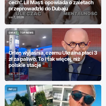
cech”. Lil Masti opowiada o zaletach
przeprowadzki do Dubaju
sie 7, 2026
ŚWIAT
TOP NEWS
ŚWIAT
TOP NEWS
Orlen wyjaśnia, czemu Ukraina płaci 3
zł za paliwo. To i tak więcej, niż
polskie stacje
sie 7, 2026
INFLU
INFLU