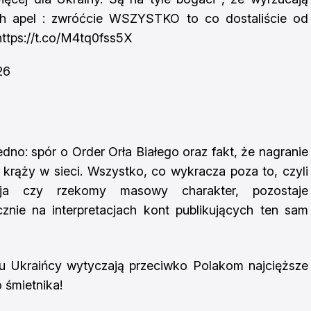
ch apel : zwróćcie WSZYSTKO to co dostaliście od
https://t.co/M4tq0fss5X
26
dno: spór o Order Orła Białego oraz fakt, że nagranie
krąży w sieci. Wszystko, co wykracza poza to, czyli
acja czy rzekomy masowy charakter, pozostaje
cznie na interpretacjach kont publikujących ten sam
ru Ukraińcy wytyczają przeciwko Polakom najcięższe
o śmietnika!