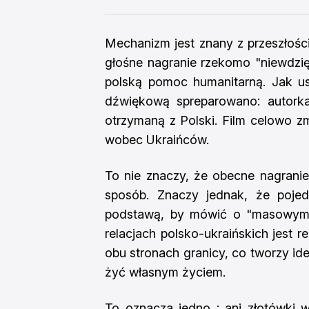
Mechanizm jest znany z przeszłoś
głośne nagranie rzekomo "niewdzię
polską pomoc humanitarną. Jak usta
dźwiękową spreparowano: autorka
otrzymaną z Polski. Film celowo 
wobec Ukraińców.
To nie znaczy, że obecne nagrani
sposób. Znaczy jednak, że pojedy
podstawą, by mówić o "masowym 
relacjach polsko-ukraińskich jest 
obu stronach granicy, co tworzy id
żyć własnym życiem.
To oznacza jedno : ani złotówki w