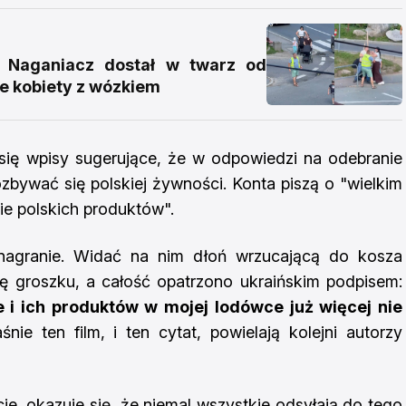
 Naganiacz dostał w twarz od
ie kobiety z wózkiem
się wpisy sugerujące, że w odpowiedzi na odebranie
bywać się polskiej żywności. Konta piszą o "wielkim
ie polskich produktów".
o nagranie. Widać na nim dłoń wrzucającą do kosza
 groszku, a całość opatrzono ukraińskim podpisem:
 i ich produktów w mojej lodówce już więcej nie
śnie ten film, i ten cytat, powielają kolejni autorzy
cje, okazuje się, że niemal wszystkie odsyłają do tego