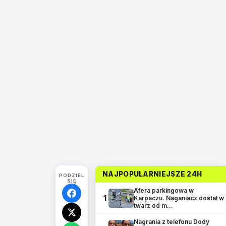
NAJPOPULARNIEJSZE 24H
PODZIEL
SIĘ
Afera parkingowa w
1
Karpaczu. Naganiacz dostał w
twarz od m…
Nagrania z telefonu Dody