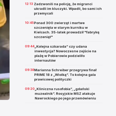
12:13
Zadzwonili na policję, że migranci
ukradli im kluczyki. Wpadli, bo sami ich
przemycali
10:45
Ponad 300 zwierząt i martwe
szczenięta w starym kurniku w
Kielcach. 35-latek prowadził "fabrykę
szczeniąt"
09:44
„Kolejna szkarada” czy udana
inwestycja? Nowoczesne zejście na
plażę w Pobierowie podzieliło
internautów
09:38
Marianna Schreiber przegrywa finał
PRIME 18 z „Wiolką”. To kolejna gala
prawicowej polityczki
09:20
„Kliniczna rusofobia”, „gdański
muzealnik”. Rosyjskie MSZ atakuje
Nawrockiego po jego przemówieniu