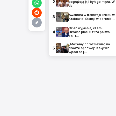
2
pogrążają ją i byłego męża. W
tle…
Awantura w tramwaju linii 50 w
3
Krakowie. Stanęli w obronie…
Orlen wyjaśnia, czemu
4
Ukraina płaci 3 zł za paliwo.
To i t…
„Możemy porozmawiać na
5
drodze sądowej” Książulo
wpadł na j…