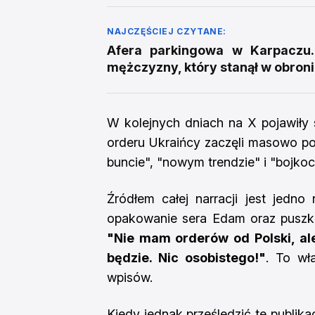
NAJCZĘŚCIEJ CZYTANE:
Afera parkingowa w Karpaczu.
mężczyzny, który stanął w obron
W kolejnych dniach na X pojawiły 
orderu Ukraińcy zaczęli masowo poz
buncie", "nowym trendzie" i "bojkoc
Źródłem całej narracji jest jedn
opakowanie sera Edam oraz puszkę
"Nie mam orderów od Polski, ale
będzie. Nic osobistego!"
. To wła
wpisów.
Kiedy jednak prześledzić te publika