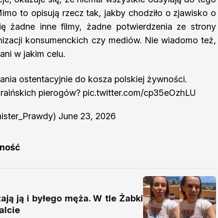
mo to opisują rzecz tak, jakby chodziło o zjawisko o
ię żadne inne filmy, żadne potwierdzenia ze strony
anizacji konsumenckich czy mediów. Nie wiadomo też,
ani w jakim celu.
ania ostentacyjnie do kosza polskiej żywności.
kraińskich pierogów?
pic.twitter.com/cp35eOzhLU
ister_Prawdy)
June 23, 2026
żność
ją ją i byłego męża. W tle Żabki
alcie