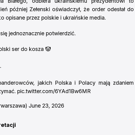
ła Białego, odbiera ukraińskiemu prezydentowi to
eń później Zełenski oświadczył, że order odesłał do
o opisane przez polskie i ukraińskie media.
się jednoznacznie potwierdzić.
lski ser do kosza 🤡
.
banderowców, jakich Polska i Polacy mają zdaniem
rzymać.
pic.twitter.com/6YAd1Bw6MR
rwarszawa)
June 23, 2026
retacji