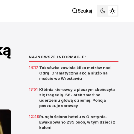
Szukaj
ką
NAJNOWSZE INFORMACJE:
14:17
Taksówka zawisła kilka metrów nad
Odrą. Dramatyczna akcja służb na
moście we Wrocławiu
13:51
Kłótnia kierowcy z pieszym skończyła
się tragedią. 56-latek zmarł po
uderzeniu głową o ziemię. Policja
poszukuje sprawcy
12:48
Runęła ściana hotelu w Olsztynie.
Ewakuowano 235 osób, w tym dzieci z
kolonii