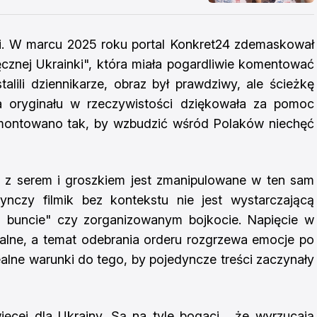
ci. W marcu 2025 roku portal Konkret24 zdemaskował
cznej Ukrainki", która miała pogardliwie komentować
lili dziennikarze, obraz był prawdziwy, ale ścieżkę
 oryginału w rzeczywistości dziękowała za pomoc
zmontowano tak, by wzbudzić wśród Polaków niechęć
e z serem i groszkiem jest zmanipulowane w ten sam
nczy filmik bez kontekstu nie jest wystarczającą
buncie" czy zorganizowanym bojkocie. Napięcie w
realne, a temat odebrania orderu rozgrzewa emocje po
ealne warunki do tego, by pojedyncze treści zaczynały
ięcej dla Ukrainy. Są na tyle bogaci , że wyrzucają