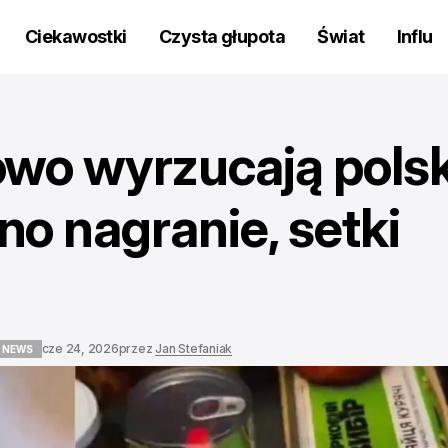
Ciekawostki
Czysta głupota
Świat
Influ
wo wyrzucają pols
o nagranie, setki
cze 24, 2026
przez
Jan Stefaniak
 NEWS