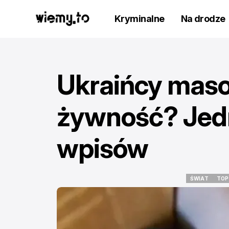
Kryminalne
Na drodze
Ukraińcy maso
żywność? Jedn
wpisów
ŚWIAT
TOP