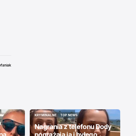
efaniak
KRYMINALNE
TOP NEWS
KRYMINALNE
TOP NEWS
Nagrania z telefonu Dody
jną
pogrążają ją i byłego