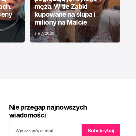
ach.
męża. W tle Żabki
ceny
kupowane na słupa i
miliony na Malcie
sie 7, 2026
Nie przegap najnowszych
wiadomości
Subskrybuj