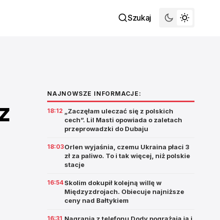
Szukaj
NAJNOWSZE INFORMACJE:
z
18:12
„Zaczęłam uleczać się z polskich
cech”. Lil Masti opowiada o zaletach
przeprowadzki do Dubaju
18:03
Orlen wyjaśnia, czemu Ukraina płaci 3
zł za paliwo. To i tak więcej, niż polskie
stacje
16:54
Skolim dokupił kolejną willę w
Międzyzdrojach. Obiecuje najniższe
ceny nad Bałtykiem
16:31
Nagrania z telefonu Dody pogrążają ją i