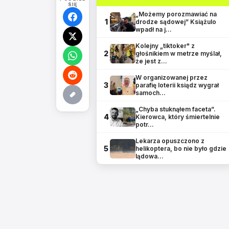
SIĘ
„Możemy porozmawiać na
1
drodze sądowej” Książulo
wpadł na j…
Kolejny „tiktoker" z
2
głośnikiem w metrze myślał,
że jest z…
W organizowanej przez
3
parafię loterii ksiądz wygrał
samoch…
„Chyba stuknąłem faceta”.
4
Kierowca, który śmiertelnie
potr…
Lekarza opuszczono z
5
helikoptera, bo nie było gdzie
lądowa…