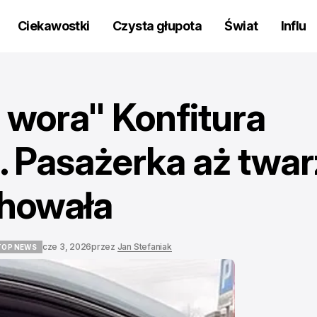
Ciekawostki
Czysta głupota
Świat
Influ
 wora" Konfitura
t. Pasażerka aż twar
schowała
cze 3, 2026
przez
Jan Stefaniak
TOP NEWS