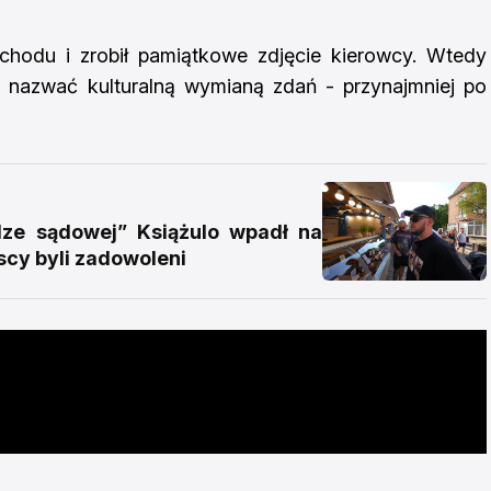
hodu i zrobił pamiątkowe zdjęcie kierowcy. Wtedy
o nazwać kulturalną wymianą zdań - przynajmniej po
e sądowej” Książulo wpadł na
scy byli zadowoleni