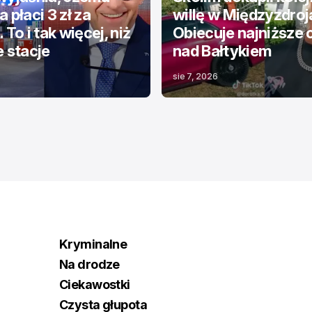
 płaci 3 zł za
willę w Międzyzdroj
 To i tak więcej, niż
Obiecuje najniższe 
e stacje
nad Bałtykiem
sie 7, 2026
Kryminalne
Na drodze
Ciekawostki
Czysta głupota