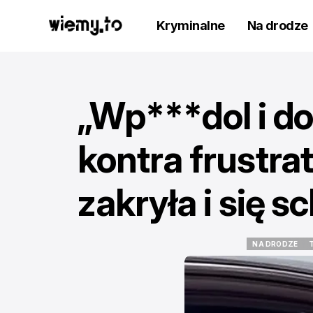
Kryminalne
Na drodze
„Wp***dol i do
kontra frustra
zakryła i się 
NA DRODZE