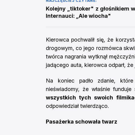
NAJCZĘŚCIEJ CZYTANE:
Kolejny „tiktoker" z głośnikiem 
Internauci: „Ale wiocha"
Kierowca pochwalił się, że korzyst
drogowym, co jego rozmówca skwito
twórca nagrania wytknął mężczyźni
jadącego auta, kierowca odparł, że 
Na koniec padło zdanie, które 
nieświadomy, że właśnie funduje 
wszystkich tych swoich filmika
odpowiedział twierdząco.
Pasażerka schowała twarz