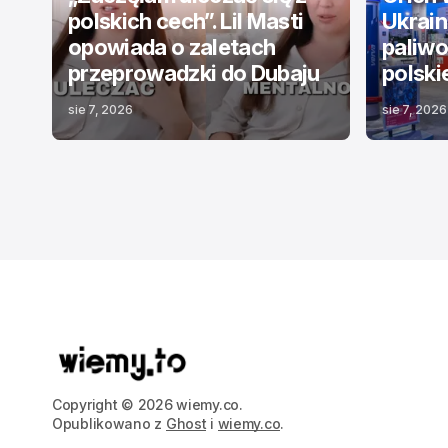
polskich cech”. Lil Masti
Ukraina
opowiada o zaletach
paliwo.
przeprowadzki do Dubaju
polski
sie 7, 2026
sie 7, 2026
Copyright © 2026 wiemy.co.
Opublikowano z
Ghost
i
wiemy.co
.