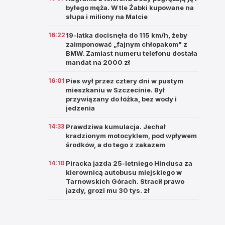
byłego męża. W tle Żabki kupowane na
słupa i miliony na Malcie
16:22
19-latka docisnęła do 115 km/h, żeby
zaimponować „fajnym chłopakom" z
BMW. Zamiast numeru telefonu dostała
mandat na 2000 zł
16:01
Pies wył przez cztery dni w pustym
mieszkaniu w Szczecinie. Był
przywiązany do łóżka, bez wody i
jedzenia
14:33
Prawdziwa kumulacja. Jechał
kradzionym motocyklem, pod wpływem
środków, a do tego z zakazem
14:10
Piracka jazda 25-letniego Hindusa za
kierownicą autobusu miejskiego w
Tarnowskich Górach. Stracił prawo
jazdy, grozi mu 30 tys. zł