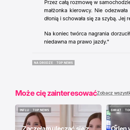
Przez całą rozmowę w samochodzie s
małżonka kierowcy. Nie odezwała
dłonią i schowała się za szybą. Jej 
Na koniec twórca nagrania dorzuci
niedawna ma prawo jazdy."
NA DRODZE
TOP NEWS
NA DRODZE
TOP NEWS
Może cię zainteresować
Zobacz wszyst
INFLU
TOP NEWS
ŚWIAT
TO
INFLU
TOP NEWS
ŚWIAT
TO
„Zaczęłam uleczać się z
Orlen 