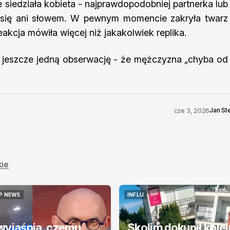
iedziała kobieta - najprawdopodobniej partnerka lub
 się ani słowem. W pewnym momencie zakryła twarz
reakcja mówiła więcej niż jakakolwiek replika.
ł jeszcze jedną obserwację - że mężczyzna „chyba od
Jan St
cze 3, 2026
kie
P NEWS
INFLU
P NEWS
INFLU
wyjaśnia, czemu
Skolim dokupił kole