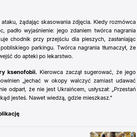
 ataku, żądając skasowania zdjęcia. Kiedy rozmówca
c, padło wyjaśnienie: jego zdaniem twórca nagrania
kuje chodnik przy przejściu dla pieszych, zasłaniając
pobliskiego parkingu. Twórca nagrania tłumaczył, że
wejść do apteki po lekarstwo.
y ksenofobii.
Kierowca zaczął sugerować, że jego
powinien „jechać w okopy walczyć zamiast udawać
ie odparł, że nie jest Ukraińcem, usłyszał: „Przestań
skąd jesteś. Nawet wiedzą, gdzie mieszkasz."
blikację