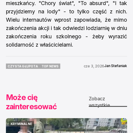
mieszkańcy. "Chory świat", "To absurd", "I tak
przyjdziemy na lody" - to tylko część z nich.
Wielu internautów wprost zapowiada, że mimo
zakończenia akcji i tak odwiedzi lodziarnię w dniu
zakończenia roku szkolnego - żeby wyrazić
solidarność z właścicielami.
Jan Stefaniak
cze 3, 2026
CZYSTA GŁUPOTA
TOP NEWS
CZYSTA GŁUPOTA
TOP NEWS
Może cię
Zobacz
zainteresować
wszystkie
KRYMINALNE
KRYMINALNE