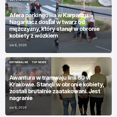
CZYSTA GŁUPOTA
Afera parkingowa w Karpaczu.
Naganiacz dostał w twarz od
mężczyzny, który stanął w obronie
kobiety z wózkiem
sie 8, 2026
KRYMINALNE
TOP NEWS
KRYMINALNE
TOP NEWS
Awantura w tramwaju linii 50 w
Krakowie. Stanęli w obronie kobiety,
zostali brutalnie zaatakowani. Jest
nagranie
sie 8, 2026