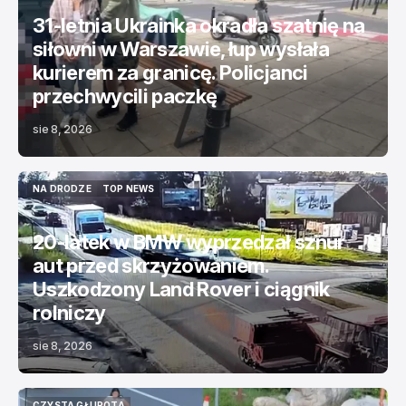
31-letnia Ukrainka okradła szatnię na
siłowni w Warszawie, łup wysłała
kurierem za granicę. Policjanci
przechwycili paczkę
sie 8, 2026
NA DRODZE
TOP NEWS
NA DRODZE
TOP NEWS
20-latek w BMW wyprzedzał sznur
aut przed skrzyżowaniem.
Uszkodzony Land Rover i ciągnik
rolniczy
sie 8, 2026
CZYSTA GŁUPOTA