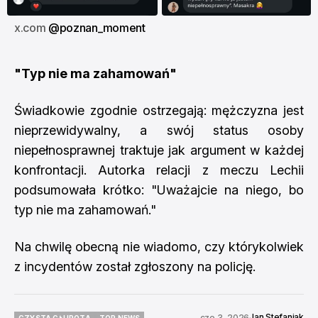
x.com 
@poznan_moment
"Typ nie ma zahamowań"
Świadkowie zgodnie ostrzegają: mężczyzna jest
nieprzewidywalny, a swój status osoby
niepełnosprawnej traktuje jak argument w każdej
konfrontacji. Autorka relacji z meczu Lechii
podsumowała krótko: "Uważajcie na niego, bo
typ nie ma zahamowań."
Na chwilę obecną nie wiadomo, czy którykolwiek
z incydentów został zgłoszony na policję.
Jan Stefaniak
cze 3, 2026
CZYSTA GŁUPOTA
TOP NEWS