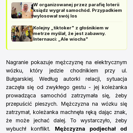
W organizowanej przez parafię loterii
ksiądz wygrał samochód. Przypadkiem
wylosował swój los
Kolejny „tiktoker" z głośnikiem w
metrze myślał, że jest zabawny.
Internauci: „Ale wiocha"
Nagranie pokazuje mężczyznę na elektrycznym
wózku, który jedzie chodnikiem przy ul.
Bułgarskiej. Według autorki relacji, sytuacja
zaczęła się od zwykłego gestu - jej koleżanka
prowadząca samochód zatrzymała się, żeby
przepuścić pieszych. Mężczyzna na wózku się
zatrzymał, koleżanka machnęła ręką dając znak,
że może jechać dalej. To wystarczyło, żeby
wybuchł konflikt.
Mężczyzna podjechał od