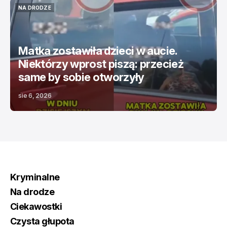
NA DRODZE
NA DRODZE
Matka zostawiła dzieci w aucie.
Niektórzy wprost piszą: przecież
same by sobie otworzyły
sie 6, 2026
Kryminalne
Na drodze
Ciekawostki
Czysta głupota