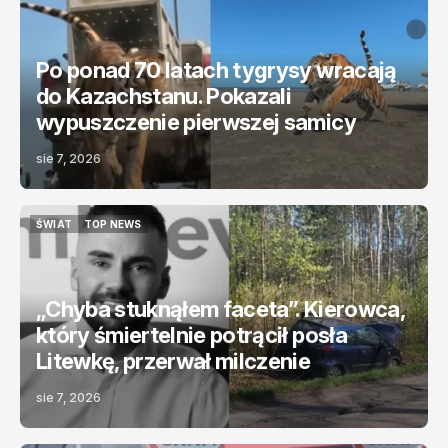
ŚWIAT
TOP NEWS
Po ponad 70 latach tygrysy wracają
do Kazachstanu. Pokazali
wypuszczenie pierwszej samicy
sie 7, 2026
ŚWIAT
TOP NEWS
ŚWIAT
TOP NEWS
„Chyba stuknąłem faceta”. Kierowca,
który śmiertelnie potrącił posła
Litewkę, przerwał milczenie
sie 7, 2026