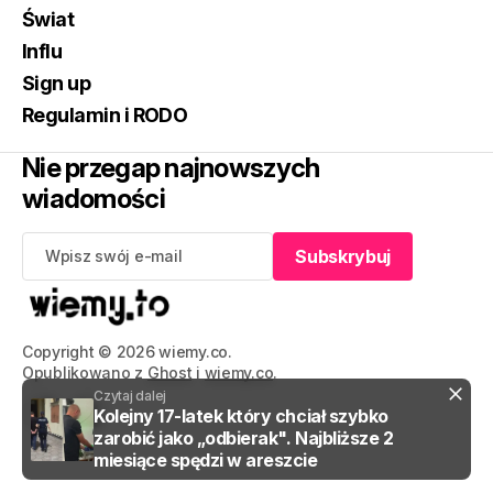
Świat
Influ
Sign up
Regulamin i RODO
Nie przegap najnowszych
wiadomości
Subskrybuj
Subskrybuj
Copyright © 2026 wiemy.co.
Opublikowano z
Ghost
i
wiemy.co
.
Czytaj dalej
Kolejny 17-latek który chciał szybko
zarobić jako „odbierak". Najbliższe 2
miesiące spędzi w areszcie