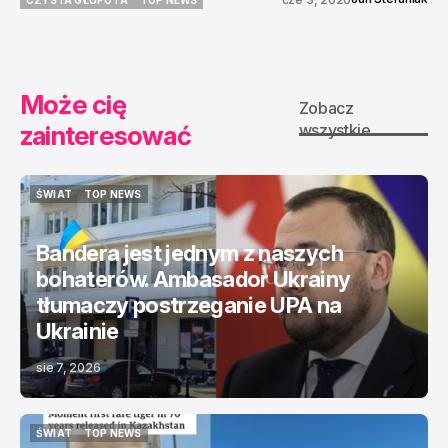
CZYSTA GŁUPOTA
TOP NEWS
Może cię
Zobacz
zainteresować
wszystkie
ŚWIAT
TOP NEWS
ŚWIAT
TOP NEWS
Bandera jest jednym z naszych
bohaterów. Ambasador Ukrainy
tłumaczy postrzeganie UPA na
Ukrainie
sie 7, 2026
ŚWIAT
TOP NEWS