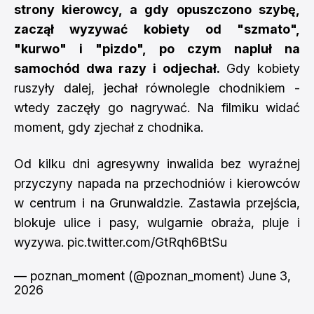
strony kierowcy, a gdy opuszczono szybę,
zaczął wyzywać kobiety od "szmato",
"kurwo" i "pizdo", po czym napluł na
samochód dwa razy i odjechał.
Gdy kobiety
ruszyły dalej, jechał równolegle chodnikiem -
wtedy zaczęły go nagrywać. Na filmiku widać
moment, gdy zjechał z chodnika.
Od kilku dni agresywny inwalida bez wyraźnej
przyczyny napada na przechodniów i kierowców
w centrum i na Grunwaldzie. Zastawia przejścia,
blokuje ulice i pasy, wulgarnie obraża, pluje i
wyzywa.
pic.twitter.com/GtRqh6BtSu
— poznan_moment (@poznan_moment)
June 3,
2026