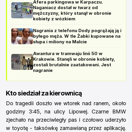
Afera parkingowa w Karpaczu.
Naganiacz dostał w twarz od
mężczyzny, który stanął w obronie
kobiety z wózkiem
Nagrania z telefonu Dody pogrążają ją i
byłego męża. W tle Żabki kupowane na
słupa i miliony na Malcie
Awantura w tramwaju linii 50 w
Krakowie. Stanęli w obronie kobiety,
zostali brutalnie zaatakowani. Jest
nagranie
Kto siedział za kierownicą
Do tragedii doszło we wtorek nad ranem, około
godziny 3:45, na ulicy Lipowej. Czarne BMW
zjechało na przeciwległy pas i czołowo uderzyło
w toyotę - taksówkę zamawianą przez aplikację.