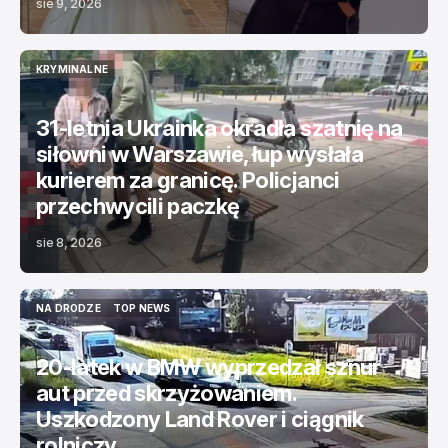
sie 9, 2026
KRYMINALNE
KRYMINALNE
31-letnia Ukrainka okradła szatnię na
siłowni w Warszawie, łup wysłała
kurierem za granicę. Policjanci
przechwycili paczkę
sie 8, 2026
NA DRODZE
TOP NEWS
NA DRODZE
TOP NEWS
20-latek w BMW wyprzedzał sznur
aut przed skrzyżowaniem.
Uszkodzony Land Rover i ciągnik
rolniczy