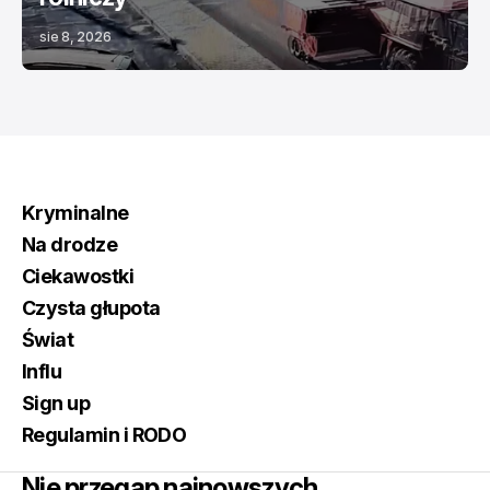
sie 8, 2026
Kryminalne
Na drodze
Ciekawostki
Czysta głupota
Świat
Influ
Sign up
Regulamin i RODO
Nie przegap najnowszych