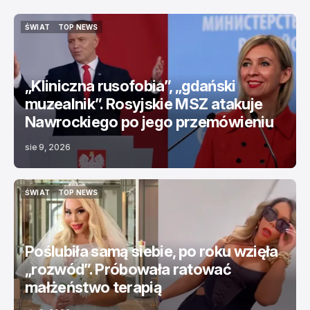
ŚWIAT
TOP NEWS
ŚWIAT
TOP NEWS
„Kliniczna rusofobia”, „gdański
muzealnik”. Rosyjskie MSZ atakuje
Nawrockiego po jego przemówieniu
sie 9, 2026
ŚWIAT
TOP NEWS
ŚWIAT
TOP NEWS
Poślubiła samą siebie, po roku wzięła
„rozwód”. Próbowała ratować
małżeństwo terapią