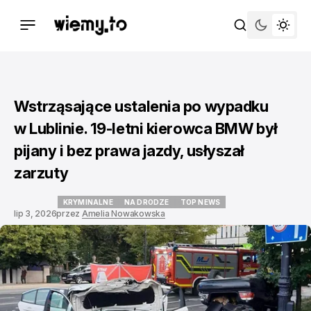
Wstrząsające ustalenia po wypadku
w Lublinie. 19-letni kierowca BMW był
pijany i bez prawa jazdy, usłyszał
zarzuty
KRYMINALNE
NA DRODZE
TOP NEWS
lip 3, 2026
przez
Amelia Nowakowska