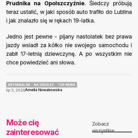
Prudnika na Opolszczyźnie
. Śledczy próbują
teraz ustalić, w jaki sposób auto trafiło do Lublina
i jak znalazło się w rękach 19-latka.
Jedno jest pewne - pijany nastolatek bez prawa
jazdy wsiadł za kółko nie swojego samochodu i
zabił 17-letnią dziewczynę. A po wszystkim nie
chce powiedzieć ani słowa.
KRYMINALNE
NA DRODZE
TOP NEWS
Amelia Nowakowska
lip 3, 2026
KRYMINALNE
NA DRODZE
TOP NEWS
Może cię
Zobacz
zainteresować
wszystkie