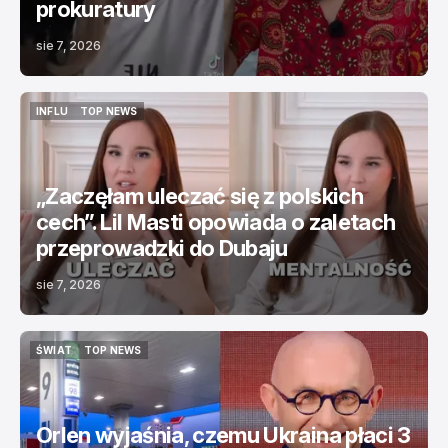
prokuratury
sie 7, 2026
INFLU
TOP NEWS
INFLU
TOP NEWS
„Zaczęłam uleczać się z polskich
cech”. Lil Masti opowiada o zaletach
przeprowadzki do Dubaju
sie 7, 2026
ŚWIAT
TOP NEWS
ŚWIAT
TOP NEWS
Orlen wyjaśnia, czemu Ukraina płaci 3