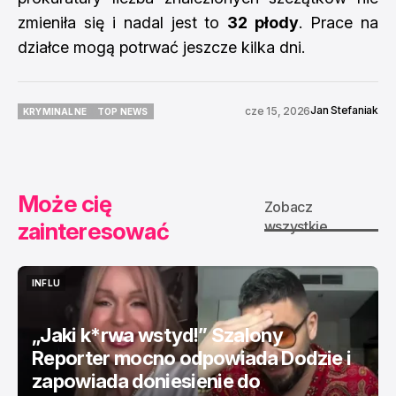
zmieniła się i nadal jest to
32 płody
. Prace na
działce mogą potrwać jeszcze kilka dni.
Jan Stefaniak
cze 15, 2026
KRYMINALNE
TOP NEWS
KRYMINALNE
TOP NEWS
Może cię
Zobacz
zainteresować
wszystkie
INFLU
INFLU
„Jaki k*rwa wstyd!” Szalony
Reporter mocno odpowiada Dodzie i
zapowiada doniesienie do