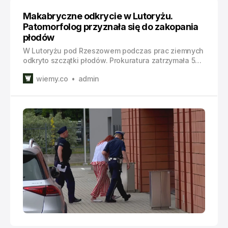
Makabryczne odkrycie w Lutoryżu.
Patomorfolog przyznała się do zakopania
płodów
W Lutoryżu pod Rzeszowem podczas prac ziemnych
odkryto szczątki płodów. Prokuratura zatrzymała 57-
letnią patomorfolog Magdalenę H.
wiemy.co
admin