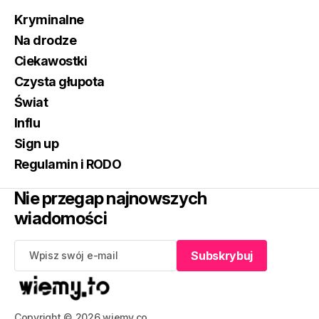
Kryminalne
Na drodze
Ciekawostki
Czysta głupota
Świat
Influ
Sign up
Regulamin i RODO
Nie przegap najnowszych
wiadomości
Subskrybuj
Subskrybuj
Copyright © 2026 wiemy.co.