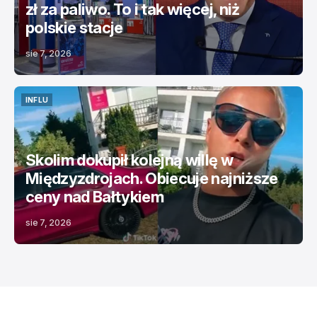
zł za paliwo. To i tak więcej, niż
polskie stacje
sie 7, 2026
INFLU
INFLU
Skolim dokupił kolejną willę w
Międzyzdrojach. Obiecuje najniższe
ceny nad Bałtykiem
sie 7, 2026