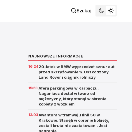
Szukaj
NAJNOWSZE INFORMACJE:
16:24
20-latek w BMW wyprzedzał sznur aut
przed skrzyżowaniem. Uszkodzony
Land Rover i ciągnik rolniczy
15:53
Afera parkingowa w Karpaczu.
Naganiacz dostał w twarz od
mężczyzny, który stanął w obronie
kobiety z wózkiem
13:03
Awantura w tramwaju linii 50 w
Krakowie. Stanęli w obronie kobiety,
zostali brutalnie zaatakowani. Jest
nagranie