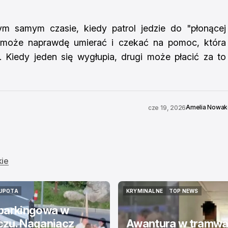
m samym czasie, kiedy patrol jedzie do "płonącej
ny może naprawdę umierać i czekać na pomoc, która
. Kiedy jeden się wygłupia, drugi może płacić za to
Amelia Nowa
cze 19, 2026
kie
UPOTA
KRYMINALNE
TOP NEWS
UPOTA
KRYMINALNE
TOP NEWS
 parkingowa w
czu. Naganiacz
Awantura w tramwaju