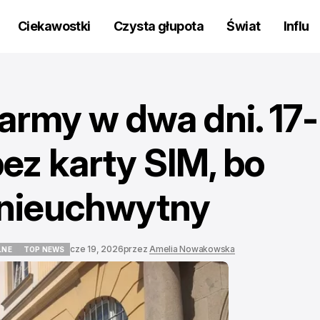
Ciekawostki
Czysta głupota
Świat
Influ
army w dwa dni. 17-
bez karty SIM, bo
t nieuchwytny
cze 19, 2026
przez
Amelia Nowakowska
LNE
TOP NEWS