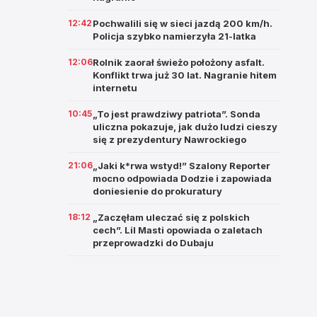
12:42
Pochwalili się w sieci jazdą 200 km/h.
Policja szybko namierzyła 21-latka
12:06
Rolnik zaorał świeżo położony asfalt.
Konflikt trwa już 30 lat. Nagranie hitem
internetu
10:45
„To jest prawdziwy patriota”. Sonda
uliczna pokazuje, jak dużo ludzi cieszy
się z prezydentury Nawrockiego
21:06
„Jaki k*rwa wstyd!” Szalony Reporter
mocno odpowiada Dodzie i zapowiada
doniesienie do prokuratury
18:12
„Zaczęłam uleczać się z polskich
cech”. Lil Masti opowiada o zaletach
przeprowadzki do Dubaju