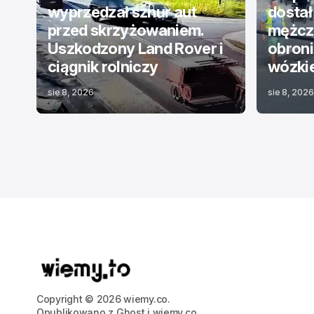
wyprzedzał sznur aut
dostał
przed skrzyżowaniem.
mężczy
Uszkodzony Land Rover i
obroni
ciągnik rolniczy
wózki
sie 8, 2026
sie 8, 2026
Copyright © 2026 wiemy.co.
Opublikowano z
Ghost
i
wiemy.co
.