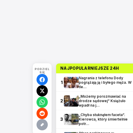
NAJPOPULARNIEJSZE 24H
PODZIEL
SIĘ
Nagrania z telefonu Dody
1
pogrążają ją i byłego męża. W
tle…
„Możemy porozmawiać na
2
drodze sądowej” Książulo
wpadł na j…
„Chyba stuknąłem faceta”.
3
Kierowca, który śmiertelnie
potr…