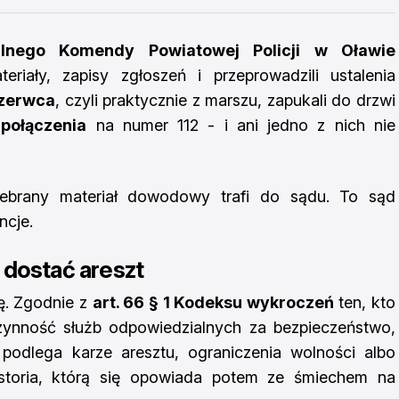
lnego Komendy Powiatowej Policji w Oławie
eriały, zapisy zgłoszeń i przeprowadzili ustalenia
czerwca
, czyli praktycznie z marszu, zapukali do drzwi
połączenia
na numer 112 - i ani jedno z nich nie
zebrany materiał dowodowy trafi do sądu. To sąd
ncje.
 dostać areszt
ę. Zgodnie z
art. 66 § 1 Kodeksu wykroczeń
ten, kto
zynność służb odpowiedzialnych za bezpieczeństwo,
 podlega karze aresztu, ograniczenia wolności albo
istoria, którą się opowiada potem ze śmiechem na