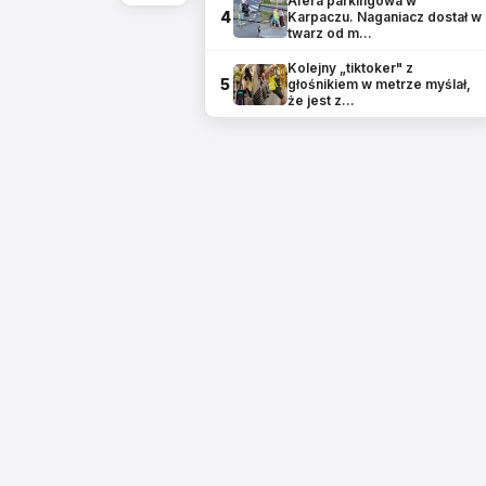
Afera parkingowa w
4
Karpaczu. Naganiacz dostał w
twarz od m…
Kolejny „tiktoker" z
5
głośnikiem w metrze myślał,
że jest z…