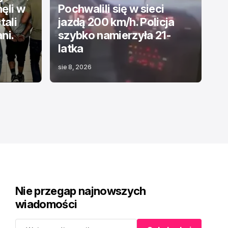
ęli w
Pochwalili się w sieci
tali
jazdą 200 km/h. Policja
ni.
szybko namierzyła 21-
latka
sie 8, 2026
Nie przegap najnowszych
wiadomości