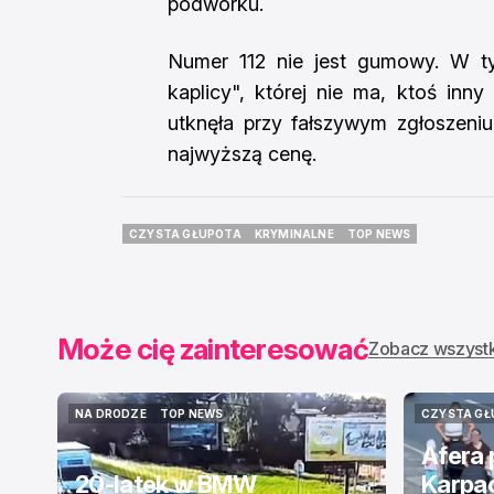
podwórku.
Numer 112 nie jest gumowy. W ty
kaplicy", której nie ma, ktoś in
utknęła przy fałszywym zgłoszeniu
najwyższą cenę.
CZYSTA GŁUPOTA
KRYMINALNE
TOP NEWS
CZYSTA GŁUPOTA
KRYMINALNE
TOP NEWS
Może cię zainteresować
Zobacz wszyst
NA DRODZE
TOP NEWS
CZYSTA GŁ
NA DRODZE
TOP NEWS
CZYSTA GŁ
Afera
20-latek w BMW
Karpa