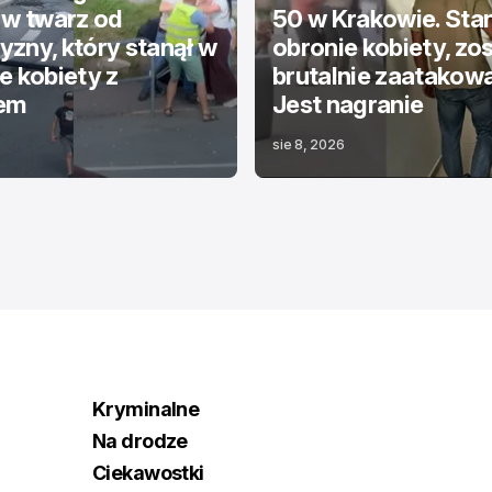
 w twarz od
50 w Krakowie. Stan
zny, który stanął w
obronie kobiety, zos
e kobiety z
brutalnie zaatakowa
em
Jest nagranie
sie 8, 2026
Kryminalne
Na drodze
Ciekawostki