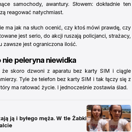
onące samochody, awantury. Słowem: dokładnie ten
szą reagować natychmiast.
nie ma jak na słuch ocenić, czy ktoś mówi prawdę, czy
owane jest serio, do akcji ruszają policjanci, strażacy,
tu zawsze jest ograniczona ilość.
 nie peleryna niewidka
, że skoro dzwoni z aparatu bez karty SIM i ciągle
amierzy. Tyle że telefon bez karty SIM i tak łączy się z
ry ma ratować życie. I jednocześnie zostawia ślad.
ją ją i byłego męża. W tle Żabki
alcie