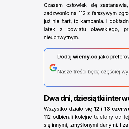
Czasem człowiek się zastanawia,
zadzwonić na 112 z fałszywym zgłos
już nie żart, to kampania. I dokła
latek z powiatu oławskiego, p
nieuchwytnym.
Dodaj
wiemy.co
jako prefero
Nasze treści będą częściej w
Dwa dni, dziesiątki inter
Wszystko działo się
12 i 13 czerw
112 odbierali kolejne telefony od 
się innymi, zmyślonymi danymi. I z