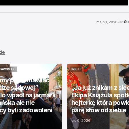
Jan St
maj 21, 2026
kie
KAWOSTKI
INFLU
KAWOSTKI
INFLU
my porozmawiać
odze sądowej”
„Ja już znikam z sie
lo wpadł na jarmark
Ekipa Książula spot
ńska ale nie
hejterkę która powi
y byli zadowoleni
parę słów od siebie
sie 6, 2026