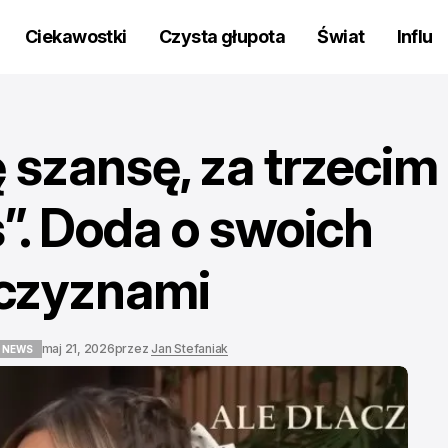
Ciekawostki
Czysta głupota
Świat
Influ
 szansę, za trzecim
s”. Doda o swoich
żczyznami
maj 21, 2026
przez
Jan Stefaniak
 NEWS