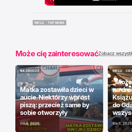
INFLU
TOP NEWS
INFLU
TOP NEWS
Może cię zainteresować
Zobacz wszyst
NA DRODZE
INFLU
CIE
NA DRODZE
INFLU
CIE
„Może
Matka zostawiła dzieci w
na dr
aucie. Niektórzy wprost
Książu
piszą: przecież same by
do Gda
sobie otworzyły
wszysc
sie 6, 2026
sie 6, 2026