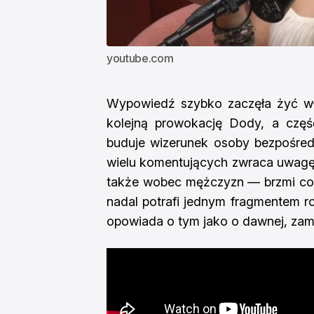
youtube.com
Wypowiedź szybko zaczęła żyć wł
kolejną prowokację Dody, a częś
buduje wizerunek osoby bezpośredni
wielu komentujących zwraca uwagę
także wobec mężczyzn — brzmi co n
nadal potrafi jednym fragmentem r
opowiada o tym jako o dawnej, zamkni