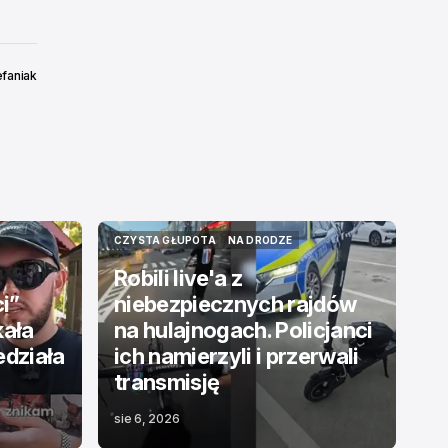
efaniak
CZYSTA GŁUPOTA
NA DRODZE
CZYSTA GŁUPOTA
NA DRODZE
Robili live'a z
ci”
niebezpiecznych rajdów
kała
na hulajnogach. Policjanci
edziała
ich namierzyli i przerwali
transmisję
sie 6, 2026