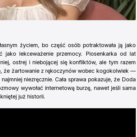
asnym życiem, bo część osób potraktowała ją jako
ć jako lekceważenie przemocy. Piosenkarka od lat
ej, ostrej i niebojącej się konfliktów, ale tym razem
, że żartowanie z rękoczynów wobec kogokolwiek —
ajmniej niezręcznie. Cała sprawa pokazuje, że Doda
ozmowy wywołać internetową burzę, nawet jeśli sama
ętej już historii.