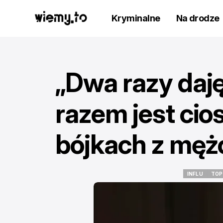
Kryminalne
Na drodze
„Dwa razy daję
razem jest cio
bójkach z mę
INFLU
TOP