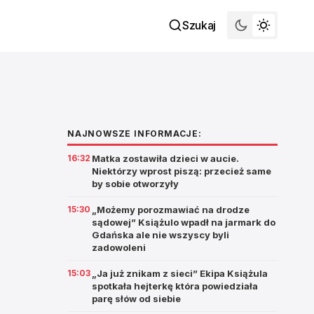
Szukaj
NAJNOWSZE INFORMACJE:
16:32
Matka zostawiła dzieci w aucie.
Niektórzy wprost piszą: przecież same
by sobie otworzyły
15:30
„Możemy porozmawiać na drodze
sądowej” Książulo wpadł na jarmark do
Gdańska ale nie wszyscy byli
zadowoleni
15:03
„Ja już znikam z sieci” Ekipa Książula
spotkała hejterkę która powiedziała
parę słów od siebie