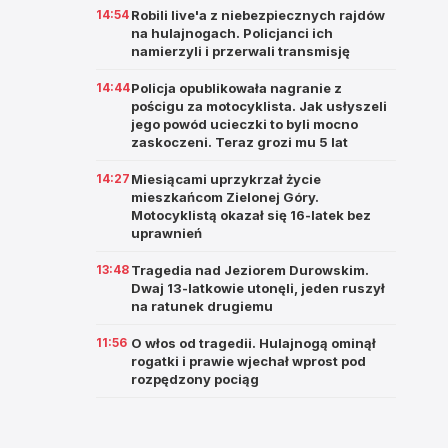
14:54
Robili live'a z niebezpiecznych rajdów
na hulajnogach. Policjanci ich
namierzyli i przerwali transmisję
14:44
Policja opublikowała nagranie z
pościgu za motocyklista. Jak usłyszeli
jego powód ucieczki to byli mocno
zaskoczeni. Teraz grozi mu 5 lat
14:27
Miesiącami uprzykrzał życie
mieszkańcom Zielonej Góry.
Motocyklistą okazał się 16-latek bez
uprawnień
13:48
Tragedia nad Jeziorem Durowskim.
Dwaj 13-latkowie utonęli, jeden ruszył
na ratunek drugiemu
11:56
O włos od tragedii. Hulajnogą ominął
rogatki i prawie wjechał wprost pod
rozpędzony pociąg