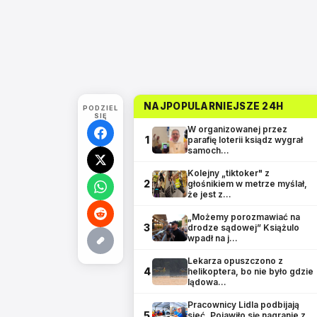
NAJPOPULARNIEJSZE 24H
PODZIEL
SIĘ
W organizowanej przez
1
parafię loterii ksiądz wygrał
samoch…
Kolejny „tiktoker" z
2
głośnikiem w metrze myślał,
że jest z…
„Możemy porozmawiać na
3
drodze sądowej” Książulo
wpadł na j…
Lekarza opuszczono z
4
helikoptera, bo nie było gdzie
lądowa…
Pracownicy Lidla podbijają
5
sieć. Pojawiło się nagranie z