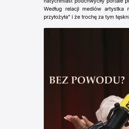
natychmiast podchwyciły portale p
Według relacji mediów artystka 
przyłożyła” i że trochę za tym tęsk